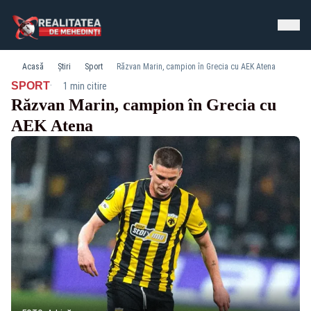
Acasă
Știri
Sport
Răzvan Marin, campion în Grecia cu AEK Atena
·
SPORT
1 min citire
Răzvan Marin, campion în Grecia cu
AEK Atena