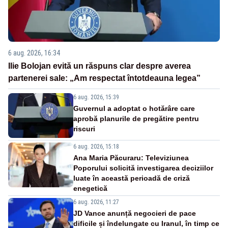
6 aug. 2026, 16:34
Ilie Bolojan evită un răspuns clar despre averea
partenerei sale: „Am respectat întotdeauna legea”
6 aug. 2026, 15:39
Guvernul a adoptat o hotărâre care
aprobă planurile de pregătire pentru
riscuri
6 aug. 2026, 15:18
Ana Maria Păcuraru: Televiziunea
Poporului solicită investigarea deciziilor
luate în această perioadă de criză
enegetică
6 aug. 2026, 11:27
JD Vance anunță negocieri de pace
dificile și îndelungate cu Iranul, în timp ce