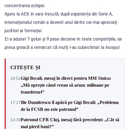
concentrarea echipei.
Ajuns la AEK în vara trecută, după experiența din Serie A,
internaționalul român a devenit unul dintre cei mai apreciați
jucători ai formației.
El a adunat 7 goluri și 9 pase decisive în toate competițiile, iar
presa greacă a remarcat că mulți l-au subestimat la început.
CITEȘTE ȘI
Gigi Becali, mesaj în direct pentru MM Stoica:
18:51
„Mă oprește când vreau să arunc milioane pe
transferuri”
Ilie Dumitrescu îl apără pe Gigi Becali: „Problema
17:17
de la FCSB nu este patronul”
Patronul CFR Cluj, mesaj fără precedent: „Cât să
14:38
mai pierd bani?”