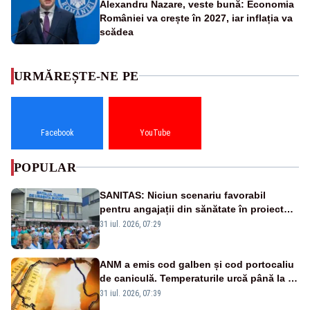
Alexandru Nazare, veste bună: Economia
României va crește în 2027, iar inflația va
scădea
URMĂREȘTE-NE PE
Facebook
YouTube
POPULAR
SANITAS: Niciun scenariu favorabil
pentru angajații din sănătate în proiectul
Legii salarizării
31 iul. 2026, 07:29
ANM a emis cod galben și cod portocaliu
de caniculă. Temperaturile urcă până la 38
de grade, iar nopțile devin tropicale
31 iul. 2026, 07:39