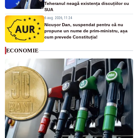
Teheranul neagă existența discuțiilor cu
SUA
6 aug. 2026, 11:24
Nicușor Dan, suspendat pentru că nu
propune un nume de prim-ministru, așa
cum prevede Constituția!
ECONOMIE