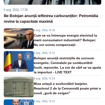
6 aug. 2026, 17:38
Ilie Bolojan anunță ieftinirea carburanților: Petromidia
revine la capacitate maximă
6 aug. 2026, 15:36
Cum se va întrerupe energia electrică la
marii consumatori industriali? Bolojan:
Nu vor exista compensații
6 aug. 2026, 15:33
Bolojan anunță restricțiile de consum
energetic. Centralele pe combustibili
fosili, repornite. La ore de vârf se va apela
la importuri - LIVE TEXT
6 aug. 2026, 15:24
Miza uriașă a scufundării barjelor.
Reactorul 2 de la Cernavodă poate primi o
nouă „gură de oxigen”
6 aug. 2026, 15:23