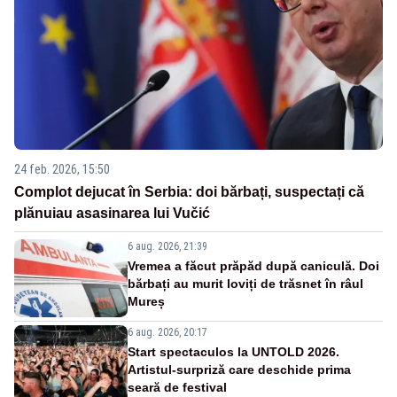
24 feb. 2026, 15:50
Complot dejucat în Serbia: doi bărbați, suspectați că
plănuiau asasinarea lui Vučić
6 aug. 2026, 21:39
Vremea a făcut prăpăd după caniculă. Doi
bărbați au murit loviți de trăsnet în râul
Mureș
6 aug. 2026, 20:17
Start spectaculos la UNTOLD 2026.
Artistul-surpriză care deschide prima
seară de festival