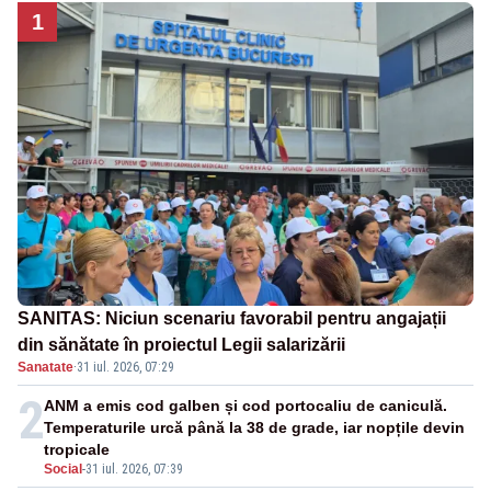
1
SANITAS: Niciun scenariu favorabil pentru angajații
din sănătate în proiectul Legii salarizării
Sanatate
·
31 iul. 2026, 07:29
2
ANM a emis cod galben și cod portocaliu de caniculă.
Temperaturile urcă până la 38 de grade, iar nopțile devin
tropicale
Social
-
31 iul. 2026, 07:39