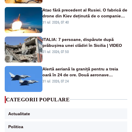
Atac fără precedent al Rusiei. O fabrică de
drone din Kiev deținută de o companie
americană, distrusă de o rachetă
31 iul. 2026, 07:40
rusească
ITALIA: 7 persoane, dispărute după
prăbușirea unei clădiri în Sicilia | VIDEO
31 iul. 2026, 07:50
Alertă aeriană la graniță pentru a treia
oară în 24 de ore. Două aeronave
Eurofighter britanice au fost ridicate de la
31 iul. 2026, 07:24
sol
CATEGORII POPULARE
Actualitate
Politica