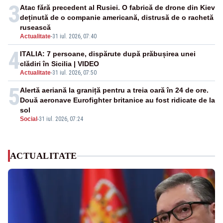
3
Atac fără precedent al Rusiei. O fabrică de drone din Kiev
deținută de o companie americană, distrusă de o rachetă
rusească
Actualitate
-
31 iul. 2026, 07:40
4
ITALIA: 7 persoane, dispărute după prăbușirea unei
clădiri în Sicilia | VIDEO
Actualitate
-
31 iul. 2026, 07:50
5
Alertă aeriană la graniță pentru a treia oară în 24 de ore.
Două aeronave Eurofighter britanice au fost ridicate de la
sol
Social
-
31 iul. 2026, 07:24
ACTUALITATE