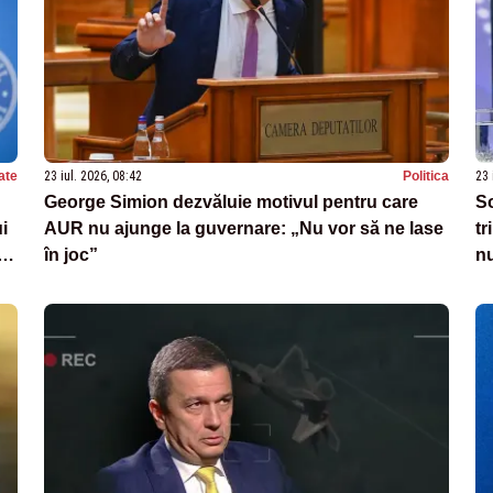
ate
23 iul. 2026, 08:42
Politica
23 
George Simion dezvăluie motivul pentru care
So
i
AUR nu ajunge la guvernare: „Nu vor să ne lase
tr
in
în joc”
nu