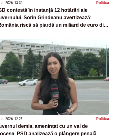
iul. 2026, 13:31
Politica
D contestă în instanță 12 hotărâri ale
vernului. Sorin Grindeanu avertizează:
omânia riscă să piardă un miliard de euro din
NRR”
iul. 2026, 12:25
Politica
vernul demis, amenințat cu un val de
ocese. PSD analizează o plângere penală