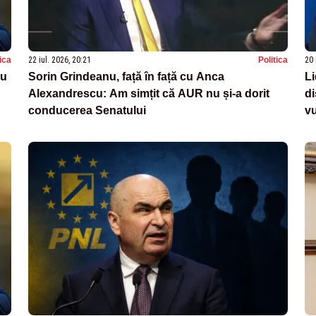
tica
22 iul. 2026, 20:21
Politica
20 
cu
Sorin Grindeanu, față în față cu Anca
Li
Alexandrescu: Am simțit că AUR nu și-a dorit
di
conducerea Senatului
vu
co