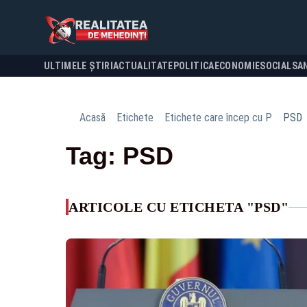
ULTIMELE ȘTIRI
ACTUALITATE
POLITICA
ECONOMIE
SOCIAL
SA
Acasă
Etichete
Etichete care încep cu P
PSD
Tag: PSD
ARTICOLE CU ETICHETA "PSD"