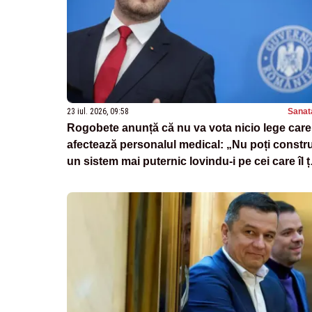
23 iul. 2026, 09:58
Sanat
Rogobete anunță că nu va vota nicio lege care
afectează personalul medical: „Nu poți constru
un sistem mai puternic lovindu-i pe cei care îl ț
în viață”