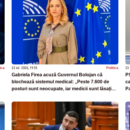
tica
23 iul. 2026, 19:55
Politica
23 
Gabriela Firea acuză Guvernul Bolojan că
PS
blochează sistemul medical: „Peste 7.600 de
ca
posturi sunt neocupate, iar medicii sunt lăsați
P
fără sprijin”