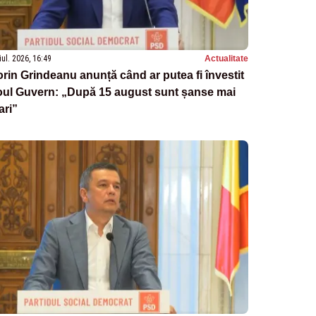
iul. 2026, 16:49
Actualitate
rin Grindeanu anunță când ar putea fi învestit
oul Guvern: „După 15 august sunt șanse mai
ari”