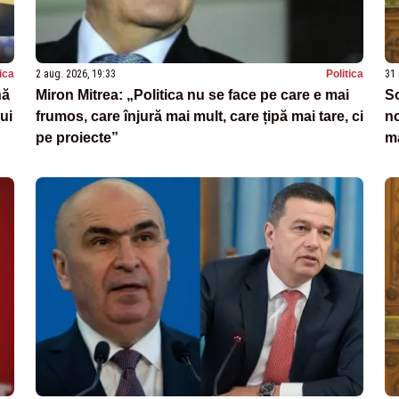
tica
2 aug. 2026, 19:33
Politica
31 
nă
Miron Mitrea: „Politica nu se face pe care e mai
So
ui
frumos, care înjură mai mult, care țipă mai tare, ci
n
pe proiecte”
m