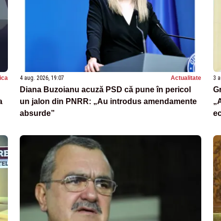
tica
4 aug. 2026, 19:07
Actualitate
3 a
Diana Buzoianu acuză PSD că pune în pericol
Gr
a
un jalon din PNRR: „Au introdus amendamente
„A
absurde”
e