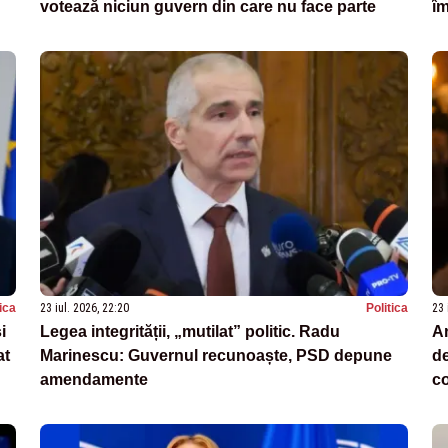
votează niciun guvern din care nu face parte
îm
tica
23 iul. 2026, 22:20
Politica
23 
i
Legea integrității, „mutilat” politic. Radu
An
at
Marinescu: Guvernul recunoaște, PSD depune
de
amendamente
c