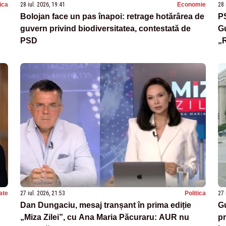
tica
28 iul. 2026, 19:41
Economie
28 
Bolojan face un pas înapoi: retrage hotărârea de
PS
guvern privind biodiversitatea, contestată de
Gu
PSD
„R
P
ate
27 iul. 2026, 21:53
Politica
27 
Dan Dungaciu, mesaj tranșant în prima ediție
Gu
„Miza Zilei”, cu Ana Maria Păcuraru: AUR nu
pr