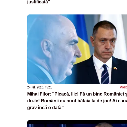
justificată”
24 iul. 2026, 15:25
Poli
Mihai Fifor: ”Pleacă, Ilie! Fă un bine României ș
du-te! Românii nu sunt bătaia ta de joc! Ai eșu
grav încă o dată”