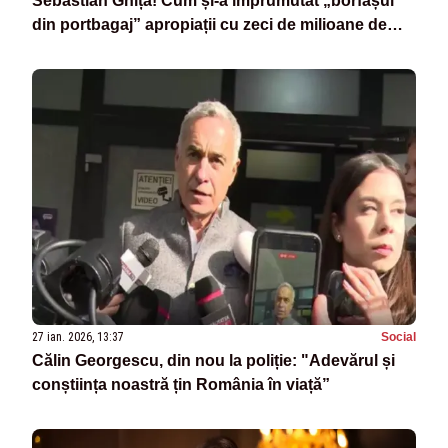
Sebastian Ghiță! Cum și-a împrumutat „borfașul
din portbagaj” apropiații cu zeci de milioane de
euro
27 ian. 2026, 13:37
Social
Călin Georgescu, din nou la poliție: "Adevărul și
conștiința noastră țin România în viață”