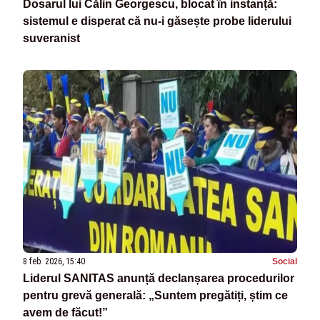
Dosarul lui Călin Georgescu, blocat în instanță:
sistemul e disperat că nu-i găsește probe liderului
suveranist
8 feb. 2026, 15:40
Social
Liderul SANITAS anunță declanșarea procedurilor
pentru grevă generală: „Suntem pregătiți, știm ce
avem de făcut!”