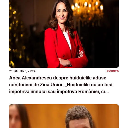
25 ian. 2026, 23:24
Politica
Anca Alexandrescu despre huiduielile aduse
conducerii de Ziua Unirii: „Huiduielile nu au fost
împotriva imnului sau împotriva României, ci
împotriva imposturii pe care voi o apărați zi de zi. O
conducere ilegală, plină de impostori care se cred
mari intel