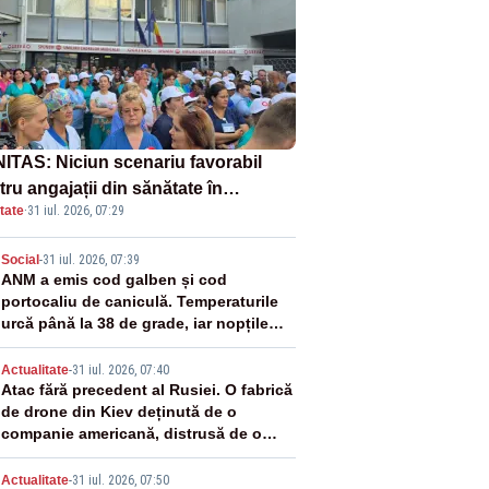
ITAS: Niciun scenariu favorabil
ru angajații din sănătate în
tate
·
31 iul. 2026, 07:29
ectul Legii salarizării
2
Social
-
31 iul. 2026, 07:39
ANM a emis cod galben și cod
portocaliu de caniculă. Temperaturile
urcă până la 38 de grade, iar nopțile
devin tropicale
3
Actualitate
-
31 iul. 2026, 07:40
Atac fără precedent al Rusiei. O fabrică
de drone din Kiev deținută de o
companie americană, distrusă de o
rachetă rusească
Actualitate
-
31 iul. 2026, 07:50