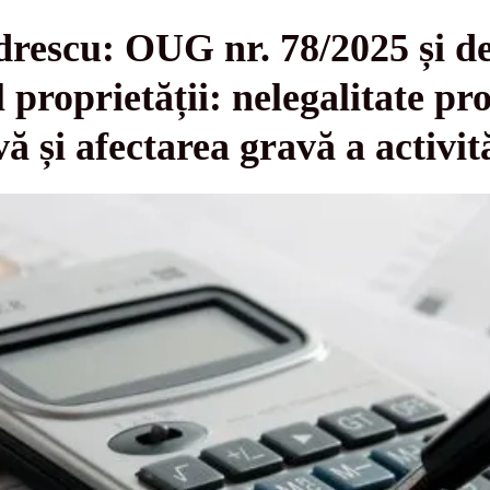
drescu: OUG nr. 78/2025 și d
l proprietății: nelegalitate pr
ă și afectarea gravă a activit