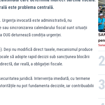
rală este problema centrală.
). Urgența invocată este administrativă, nu
ve sau sincronizarea calendarului fiscal sunt situații
rea OUG deturnează condiția urgenței.
SAN
pent
Sana
proi
(6). Deși nu modifică direct taxele, mecanismul produce
locale să adopte rapid decizii sub sancțiunea blocării
irectă, dar reală, a obligației fiscale.
, securitatea juridică. Intervenția imediată, cu termene
oritățile nu pot fundamenta deciziile, iar contribuabilii