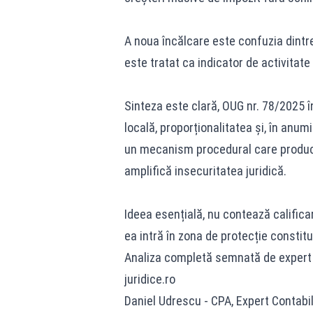
A noua încălcare este confuzia dintre
este tratat ca indicator de activitat
Sinteza este clară, OUG nr. 78/2025 înc
locală, proporționalitatea și, în anumi
un mecanism procedural care produce 
amplifică insecuritatea juridică.
Ideea esențială, nu contează calific
ea intră în zona de protecție constituț
Analiza completă semnată de expert co
juridice.ro
Daniel Udrescu - CPA, Expert Contabil