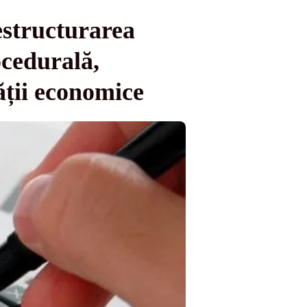
estructurarea
ocedurală,
ății economice