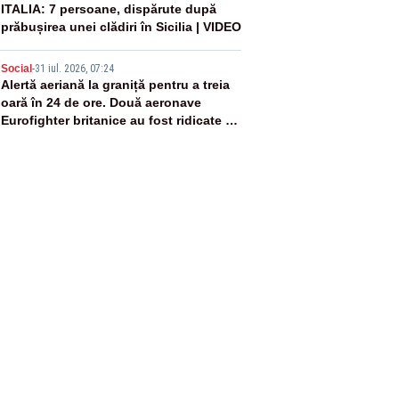
4
ITALIA: 7 persoane, dispărute după
prăbușirea unei clădiri în Sicilia | VIDEO
5
Social
-
31 iul. 2026, 07:24
Alertă aeriană la graniță pentru a treia
oară în 24 de ore. Două aeronave
Eurofighter britanice au fost ridicate de
la sol