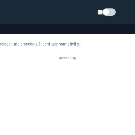
Schimba tema
Analiză Daniel Udrescu: OUG nr. 78/2025 și destructurarea regimului fiscal al proprietății: nelegalitate procedurală, confuzie normativă și afectarea gravă a activității economice
Advertising