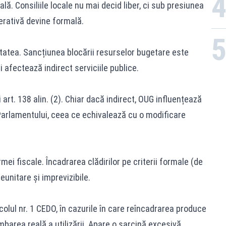
ă. Consiliile locale nu mai decid liber, ci sub presiunea
berativă devine formală.
itatea. Sancțiunea blocării resurselor bugetare este
 afectează indirect serviciile publice.
 art. 138 alin. (2). Chiar dacă indirect, OUG influențează
Parlamentului, ceea ce echivalează cu o modificare
ei fiscale. Încadrarea clădirilor pe criterii formale (de
eunitare și imprevizibile.
colul nr. 1 CEDO, în cazurile în care reîncadrarea produce
barea reală a utilizării. Apare o sarcină excesivă.