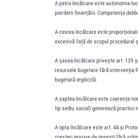
A patra încălcare este autonomia local
pierderii finanțării. Competența deli
A cincea încălcare este proporțional
excesivă față de scopul procedural și
A șasea încălcare privește art. 139 și
resursele bugetare fără intervenția 
bugetară implicită.
A șaptea încălcare este coerența norm
tip sediu social) generează practici n
A opta încălcare este art. 44 și Proto
creșteri masive de impozit fără schim