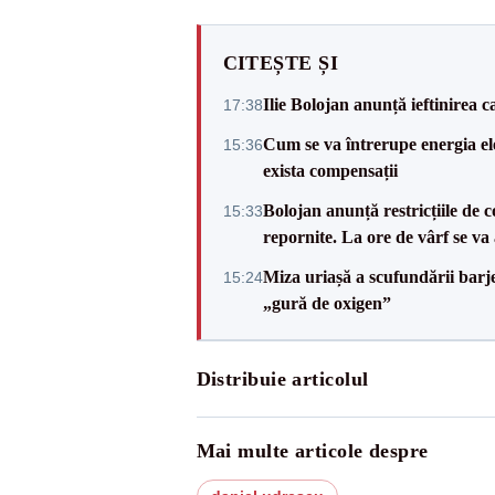
CITEȘTE ȘI
Ilie Bolojan anunță ieftinirea 
17:38
Cum se va întrerupe energia el
15:36
exista compensații
Bolojan anunță restricțiile de c
15:33
repornite. La ore de vârf se v
Miza uriașă a scufundării barj
15:24
„gură de oxigen”
Distribuie articolul
Mai multe articole despre