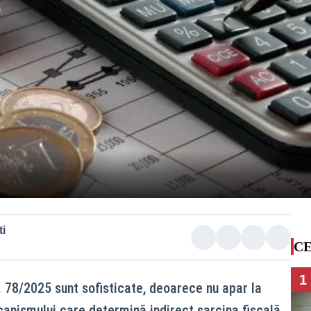
i
CE
1
. 78/2025 sunt sofisticate, deoarece nu apar la
mecanismului care determină indirect sarcina fiscală.