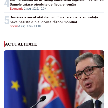
4
Sumele uriașe pierdute de fiecare român
Economie
-
2 aug. 2026, 10:09
5
Dunărea a secat atât de mult încât a scos la suprafață
nave naziste din al doilea război mondial
Social
-
1 aug. 2026, 23:10
ACTUALITATE