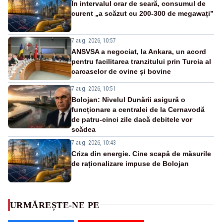
În intervalul orar de seară, consumul de
curent „a scăzut cu 200-300 de megawați”
7 aug. 2026, 10:57
ANSVSA a negociat, la Ankara, un acord
pentru facilitarea tranzitului prin Turcia al
carcaselor de ovine și bovine
7 aug. 2026, 10:51
Bolojan: Nivelul Dunării asigură o
funcționare a centralei de la Cernavodă
de patru-cinci zile dacă debitele vor
scădea
7 aug. 2026, 10:43
Criza din energie. Cine scapă de măsurile
de raționalizare impuse de Bolojan
URMĂREȘTE-NE PE