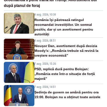
după planul de foraj
8 aug. 2026, 10:38
România își păstrează ratingul
recomandat investițiilor. Un semnal
pozitiv, dar și un avertisment pentru
autorități
8 aug. 2026, 08:51
Nicușor Dan, avertisment după decizia
Moody’s: „România trebuie să revină la
creștere economică”
7 aug. 2026, 15:26
PSD, replică dură pentru Bolojan:
„România este într-o situație de forță
majoră”
7 aug. 2026, 14:51
Ședința de guvern se amână pentru ora
15:00. Bolojan nu a obținut toate avizele