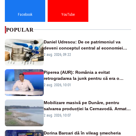
Facebook
YouTube
POPULAR
Daniel Udrescu: De ce patrimoniul va
deveni conceptul central al economiei
viitoare?
2 aug. 2026, 09:22
Piperea (AUR): România a evitat
retrogradarea la junk pentru că era o
catastrofă pentru bănci și fondurile de
2 aug. 2026, 10:01
pensii
Mobilizare masivă pe Dunăre, pentru
salvarea producției la Cernavodă. Armata
va detona o stâncă și va devia apa
2 aug. 2026, 10:07
fluviului - IMAGINI AERIENE
Dorina Barcari dă în vileag șmecheria