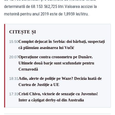
determinată de 68.153.562,725 litri.Valoarea accizei la
motorină pentru anul 2019 este de 1,8959 lei/litru.
CITEȘTE ȘI
Complot dejucat în Serbia: doi bărbați, suspectați
15:50
că plănuiau asasinarea lui Vučić
Operațiune contra cronometru pe Dunăre.
20:07
Ultimele două barje sunt scufundate pentru
Cernavodă
Adio, alerte de poliție pe Waze? Decizia luată de
18:31
Curtea de Justiție a UE
Cristi Chivu, victorie de senzație cu Juventus!
17:31
Inter a câștigat derby-ul din Australia