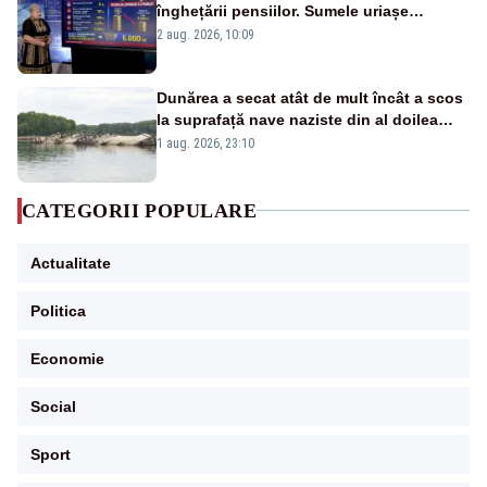
înghețării pensiilor. Sumele uriașe
pierdute de fiecare român
2 aug. 2026, 10:09
Dunărea a secat atât de mult încât a scos
la suprafață nave naziste din al doilea
război mondial
1 aug. 2026, 23:10
CATEGORII POPULARE
Actualitate
Politica
Economie
Social
Sport