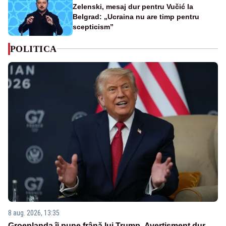
Zelenski, mesaj dur pentru Vučić la
Belgrad: „Ucraina nu are timp pentru
scepticism”
POLITICA
8 aug. 2026, 13:35
Groenlanda îi pune frână lui Trump. Avertisment dur