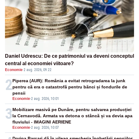
Daniel Udrescu: De ce patrimoniul va deveni conceptul
central al economiei viitoare?
Economie
·
2 aug. 2026, 09:22
2
Piperea (AUR): România a evitat retrogradarea la junk
pentru că era o catastrofă pentru bănci și fondurile de
pensii
Economie
-
2 aug. 2026, 10:01
3
Mobilizare masivă pe Dunăre, pentru salvarea producției
la Cernavodă. Armata va detona o stâncă și va devia apa
fluviului - IMAGINI AERIENE
Economie
-
2 aug. 2026, 10:07
Dorina Barcari dă în vileag șmecheria înghețării pensiilor.