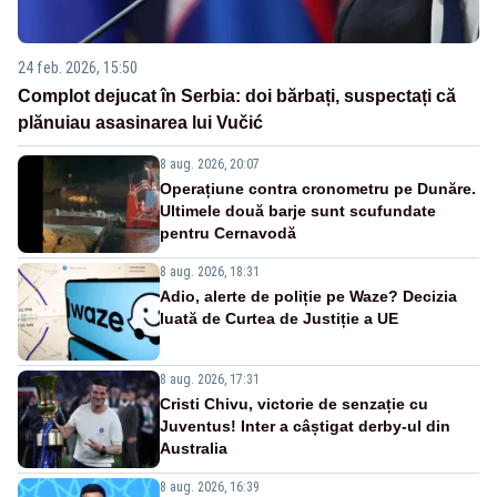
24 feb. 2026, 15:50
Complot dejucat în Serbia: doi bărbați, suspectați că
plănuiau asasinarea lui Vučić
8 aug. 2026, 20:07
Operațiune contra cronometru pe Dunăre.
Ultimele două barje sunt scufundate
pentru Cernavodă
8 aug. 2026, 18:31
Adio, alerte de poliție pe Waze? Decizia
luată de Curtea de Justiție a UE
8 aug. 2026, 17:31
Cristi Chivu, victorie de senzație cu
Juventus! Inter a câștigat derby-ul din
Australia
8 aug. 2026, 16:39