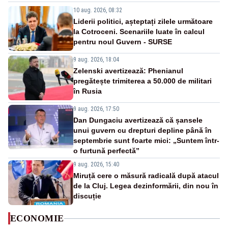
10 aug. 2026, 08:32
Liderii politici, așteptați zilele următoare
la Cotroceni. Scenariile luate în calcul
pentru noul Guvern - SURSE
9 aug. 2026, 18:04
Zelenski avertizează: Phenianul
pregătește trimiterea a 50.000 de militari
în Rusia
9 aug. 2026, 17:50
Dan Dungaciu avertizează că șansele
unui guvern cu drepturi depline până în
septembrie sunt foarte mici: „Suntem într-
o furtună perfectă”
9 aug. 2026, 15:40
Miruță cere o măsură radicală după atacul
de la Cluj. Legea dezinformării, din nou în
discuție
ECONOMIE