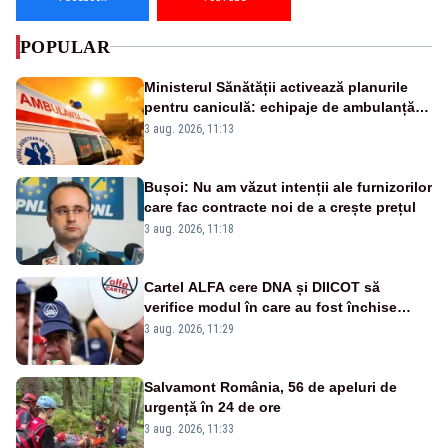
POPULAR
Ministerul Sănătății activează planurile
pentru caniculă: echipaje de ambulanță
suplimentate, stocuri de medicamente
3 aug. 2026, 11:13
verificate și puncte de apă în spațiile
publice
Bușoi: Nu am văzut intenții ale furnizorilor
care fac contracte noi de a crește prețul
3 aug. 2026, 11:18
Cartel ALFA cere DNA și DIICOT să
verifice modul în care au fost închise
centralele pe cărbune
3 aug. 2026, 11:29
Salvamont România, 56 de apeluri de
urgență în 24 de ore
3 aug. 2026, 11:33