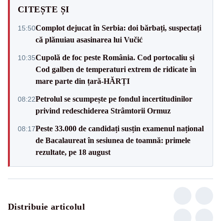
CITEȘTE ȘI
Complot dejucat în Serbia: doi bărbați, suspectați
15:50
că plănuiau asasinarea lui Vučić
Cupolă de foc peste România. Cod portocaliu și
10:35
Cod galben de temperaturi extrem de ridicate în
mare parte din țară-HĂRȚI
Petrolul se scumpește pe fondul incertitudinilor
08:22
privind redeschiderea Strâmtorii Ormuz
Peste 33.000 de candidați susțin examenul național
08:17
de Bacalaureat în sesiunea de toamnă: primele
rezultate, pe 18 august
Distribuie articolul