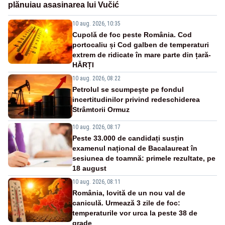
plănuiau asasinarea lui Vučić
10 aug. 2026, 10:35
Cupolă de foc peste România. Cod
portocaliu și Cod galben de temperaturi
extrem de ridicate în mare parte din țară-
HĂRȚI
10 aug. 2026, 08:22
Petrolul se scumpește pe fondul
incertitudinilor privind redeschiderea
Strâmtorii Ormuz
10 aug. 2026, 08:17
Peste 33.000 de candidați susțin
examenul național de Bacalaureat în
sesiunea de toamnă: primele rezultate, pe
18 august
10 aug. 2026, 08:11
România, lovită de un nou val de
caniculă. Urmează 3 zile de foc:
temperaturile vor urca la peste 38 de
grade