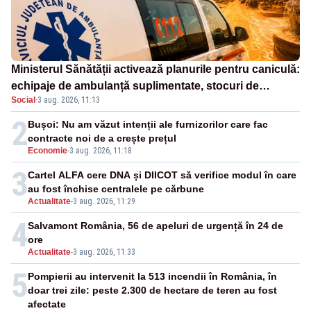
Ministerul Sănătății activează planurile pentru caniculă:
echipaje de ambulanță suplimentate, stocuri de
Social
·
3 aug. 2026, 11:13
medicamente verificate și puncte de apă în spațiile
publice
2
Bușoi: Nu am văzut intenții ale furnizorilor care fac
contracte noi de a crește prețul
Economie
-
3 aug. 2026, 11:18
3
Cartel ALFA cere DNA și DIICOT să verifice modul în care
au fost închise centralele pe cărbune
Actualitate
-
3 aug. 2026, 11:29
4
Salvamont România, 56 de apeluri de urgență în 24 de
ore
Actualitate
-
3 aug. 2026, 11:33
5
Pompierii au intervenit la 513 incendii în România, în
doar trei zile: peste 2.300 de hectare de teren au fost
afectate