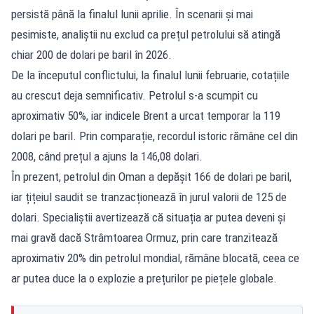
persistă până la finalul lunii aprilie. În scenarii și mai
pesimiste, analiștii nu exclud ca prețul petrolului să atingă
chiar 200 de dolari pe baril în 2026.
De la începutul conflictului, la finalul lunii februarie, cotațiile
au crescut deja semnificativ. Petrolul s-a scumpit cu
aproximativ 50%, iar indicele Brent a urcat temporar la 119
dolari pe baril. Prin comparație, recordul istoric rămâne cel din
2008, când prețul a ajuns la 146,08 dolari.
În prezent, petrolul din Oman a depășit 166 de dolari pe baril,
iar țițeiul saudit se tranzacționează în jurul valorii de 125 de
dolari. Specialiștii avertizează că situația ar putea deveni și
mai gravă dacă Strâmtoarea Ormuz, prin care tranzitează
aproximativ 20% din petrolul mondial, rămâne blocată, ceea ce
ar putea duce la o explozie a prețurilor pe piețele globale.