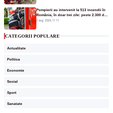
Pompierii au intervenit la 513 incendii în
România, în doar trei zile: peste 2.300 de
hectare de teren au fost afectate
3 aug. 2026, 11:11
CATEGORII POPULARE
Actualitate
Politica
Economie
Social
Sport
Sanatate