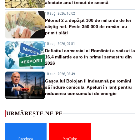
afectate anul trecut de secetă
10 aug. 2026, 10:02
Pilonul 2 a depășit 100 de miliarde de lei
câștig net. Peste 350.000 de români au
primit plăți
10 aug. 2026, 09:51
Deficitul comercial al României a scăzut la
16,4 miliarde euro în primul semestru din
2026
10 aug. 2026, 08:49
Gașca lui Bolojan îi îndeamnă pe români
să îndure canicula. Apeluri în lanț pentru
reducerea consumului de energie
URMĂREȘTE-NE PE
Facebook
YouTube