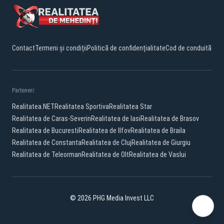
Contact
Termeni și condiții
Politică de confidențialitate
Cod de conduită
Parteneri:
Realitatea.NET
Realitatea Sportiva
Realitatea Star
Realitatea de Caras-Severin
Realitatea de Iasi
Realitatea de Brasov
Realitatea de Bucuresti
Realitatea de Ilfov
Realitatea de Braila
Realitatea de Constanta
Realitatea de Cluj
Realitatea de Giurgiu
Realitatea de Teleorman
Realitatea de Olt
Realitatea de Vaslui
© 2026 PHG Media Invest LLC
Facebook
YouTube