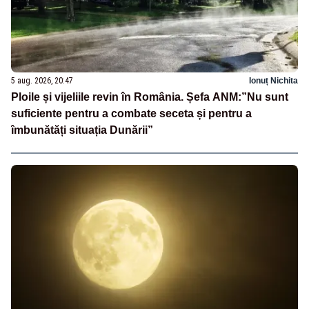
5 aug. 2026, 20:47
Ionuț Nichita
Ploile și vijeliile revin în România. Șefa ANM:”Nu sunt
suficiente pentru a combate seceta și pentru a
îmbunătăți situația Dunării”