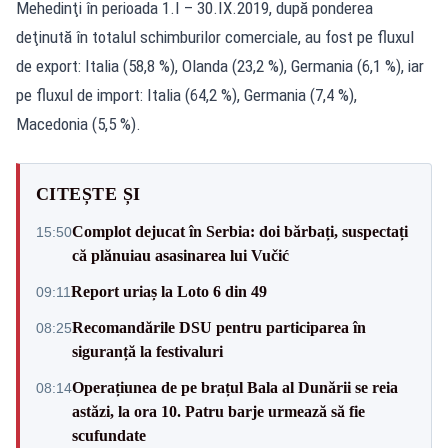
Mehedinţi în perioada 1.I – 30.IX.2019, după ponderea
deţinută în totalul schimburilor comerciale, au fost pe fluxul
de export: Italia (58,8 %), Olanda (23,2 %), Germania (6,1 %), iar
pe fluxul de import: Italia (64,2 %), Germania (7,4 %),
Macedonia (5,5 %).
CITEȘTE ȘI
Complot dejucat în Serbia: doi bărbați, suspectați
15:50
că plănuiau asasinarea lui Vučić
Report uriaș la Loto 6 din 49
09:11
Recomandările DSU pentru participarea în
08:25
siguranță la festivaluri
Operațiunea de pe brațul Bala al Dunării se reia
08:14
astăzi, la ora 10. Patru barje urmează să fie
scufundate