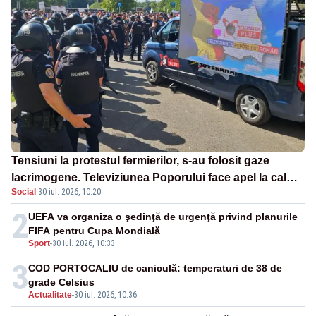
Tensiuni la protestul fermierilor, s-au folosit gaze
lacrimogene. Televiziunea Poporului face apel la calm
Social
·
30 iul. 2026, 10:20
– LIVE TEXT
2
UEFA va organiza o şedinţă de urgenţă privind planurile
FIFA pentru Cupa Mondială
Sport
-
30 iul. 2026, 10:33
3
COD PORTOCALIU de caniculă: temperaturi de 38 de
grade Celsius
Actualitate
-
30 iul. 2026, 10:36