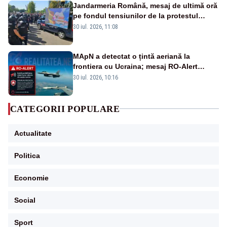
Jandarmeria Română, mesaj de ultimă oră
pe fondul tensiunilor de la protestul
masiv al fermierilor - VIDEO
30 iul. 2026, 11:08
MApN a detectat o țintă aeriană la
frontiera cu Ucraina; mesaj RO-Alert
transmis în județul Tulcea
30 iul. 2026, 10:16
CATEGORII POPULARE
Actualitate
Politica
Economie
Social
Sport