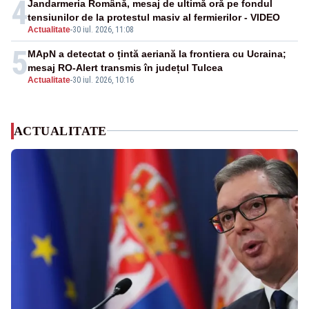
4
Jandarmeria Română, mesaj de ultimă oră pe fondul
tensiunilor de la protestul masiv al fermierilor - VIDEO
Actualitate
-
30 iul. 2026, 11:08
5
MApN a detectat o țintă aeriană la frontiera cu Ucraina;
mesaj RO-Alert transmis în județul Tulcea
Actualitate
-
30 iul. 2026, 10:16
ACTUALITATE