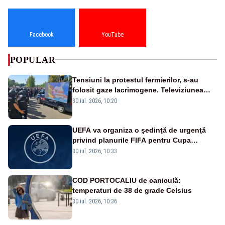
Facebook
YouTube
POPULAR
Tensiuni la protestul fermierilor, s-au
folosit gaze lacrimogene. Televiziunea
Poporului face apel la calm – LIVE TEXT
30 iul. 2026, 10:20
UEFA va organiza o şedinţă de urgenţă
privind planurile FIFA pentru Cupa
Mondială
30 iul. 2026, 10:33
COD PORTOCALIU de caniculă:
temperaturi de 38 de grade Celsius
30 iul. 2026, 10:36