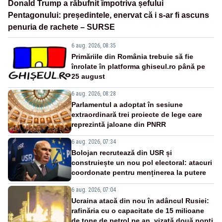
Donald Trump a răbufnit împotriva șefului
Pentagonului: președintele, enervat că i s-ar fi ascuns
penuria de rachete – SURSE
6 aug. 2026, 08:35
Primăriile din România trebuie să fie
înrolate în platforma ghiseul.ro până pe
25 august
6 aug. 2026, 08:28
Parlamentul a adoptat în sesiune
extraordinară trei proiecte de lege care
reprezintă jaloane din PNRR
6 aug. 2026, 07:34
Bolojan recrutează din USR și
construiește un nou pol electoral: atacuri
coordonate pentru menținerea la putere
6 aug. 2026, 07:04
Ucraina atacă din nou în adâncul Rusiei:
rafinăria cu o capacitate de 15 milioane
de tone de petrol pe an, vizată două nopți