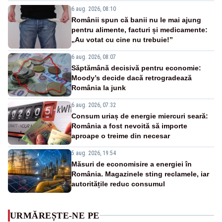
6 aug. 2026, 08:10
Românii spun că banii nu le mai ajung
pentru alimente, facturi și medicamente:
„Au votat cu cine nu trebuie!”
6 aug. 2026, 08:07
Săptămână decisivă pentru economie:
Moody’s decide dacă retrogradează
România la junk
6 aug. 2026, 07:32
Consum uriaș de energie miercuri seară:
România a fost nevoită să importe
aproape o treime din necesar
5 aug. 2026, 19:54
Măsuri de economisire a energiei în
România. Magazinele sting reclamele, iar
autoritățile reduc consumul
URMĂREȘTE-NE PE