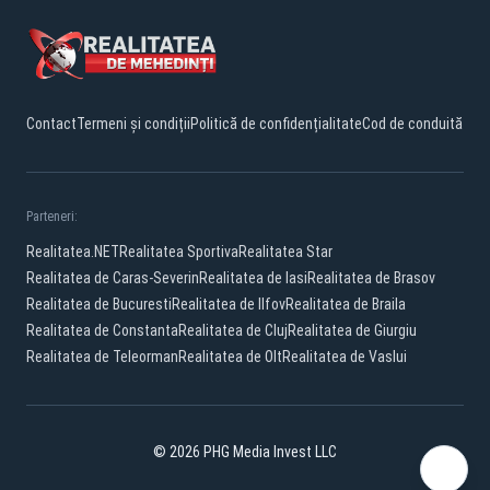
Contact
Termeni și condiții
Politică de confidențialitate
Cod de conduită
Parteneri:
Realitatea.NET
Realitatea Sportiva
Realitatea Star
Realitatea de Caras-Severin
Realitatea de Iasi
Realitatea de Brasov
Realitatea de Bucuresti
Realitatea de Ilfov
Realitatea de Braila
Realitatea de Constanta
Realitatea de Cluj
Realitatea de Giurgiu
Realitatea de Teleorman
Realitatea de Olt
Realitatea de Vaslui
© 2026 PHG Media Invest LLC
Facebook
YouTube