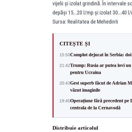
vijelii și izolat grindină. În interval
depăși 15...20 l/mp și izolat 30...40 l
Sursa: Realitatea de Mehedinti
CITEȘTE ȘI
Complot dejucat în Serbia: doi 
15:50
Trump: Rusia ar putea lovi un
21:42
pentru Ucraina
Gest superb făcut de Adrian Mu
20:43
văzut imaginile
Operațiune fără precedent pe 
19:45
centrala de la Cernavodă
Distribuie articolul