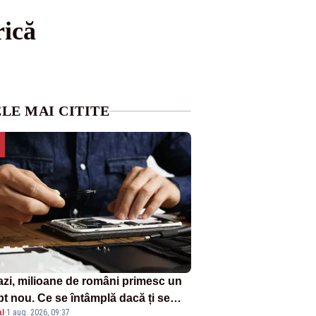
rică
LE MAI CITITE
azi, milioane de români primesc un
pt nou. Ce se întâmplă dacă ți se
l
·
1 aug. 2026, 09:37
ică un produs