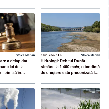
Avertisment CNAIR
Stoica Marian
7 aug. 2026, 14:37
Stoica Marian
are a delapidat
Hidrologi: Debitul Dunării
oane lei de la
rămâne la 1.400 mc/s; o tendință
 - trimisă în
de creștere este preconizată la
jumătatea săptămânii viitoare