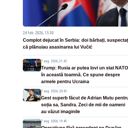
24 feb. 2026, 15:50
Complot dejucat în Serbia: doi bărbați, suspectaț
că plănuiau asasinarea lui Vučić
7 aug. 2026, 21:42
Trump: Rusia ar putea lovi un stat NATO
în această toamnă. Ce spune despre
armele pentru Ucraina
7 aug. 2026, 20:43
Gest superb făcut de Adrian Mutu pentr
soția sa, Sandra. Zeci de mii de oameni
au văzut imaginile
7 aug. 2026, 19:45
Operațiune fără precedent pe Dunăre.