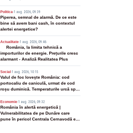
2
Politica
-
1 aug. 2026, 09:39
Piperea, semnal de alarmă. De ce este
bine să avem bani cash, în contextul
alertei energetice?
3
Actualitate
-
1 aug. 2026, 09:46
România, la limita tehnică a
importurilor de energie. Prețurile cresc
alarmant - Analiză Realitatea Plus
4
Social
-
1 aug. 2026, 10:15
Valul de foc lovește România: cod
portocaliu de caniculă, urmat de cod
roșu duminică. Temperaturile urcă spre
40°C
5
Economie
-
1 aug. 2026, 09:32
România în alertă energetică |
Vulnerabilitatea de pe Dunăre care
pune în pericol Centrala Cernavodă era
cunoscută de pe vremea lui Ceaușescu