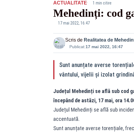
·
ACTUALITATE
1 min citire
Mehedinți: cod ga
17 mai 2022, 16:47
Scris de
Realitatea de Mehedint
Publicat:
17 mai 2022, 16:47
Sunt anunțate averse torențiale
vântului, vijelii și izolat grindin
Județul Mehedinți se află sub cod g
începând de astăzi, 17 mai, ora 14.0
Județul Mehedinți se află sub incide
accentuată.
Sunt anunțate averse torențiale, frecv