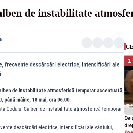
lben de instabilitate atmosfe
i
CE
1
, frecvente descărcări electrice, intensificări ale
ă
alben de instabilitate atmosferică temporar accentuată,
0, până mâine, 18 mai, ora 06.00.
nța Codului Galben de instabilitate atmosferică temporar
De 
dre
ente descărcări electrice, intensificări ale vântului,
Socia
str