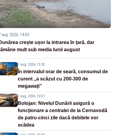
7 aug. 2026, 14:03
Dunărea crește ușor la intrarea în țară, dar
rămâne mult sub media lunii august
7 aug. 2026, 13:02
În intervalul orar de seară, consumul de
curent „a scăzut cu 200-300 de
megawați”
7 aug. 2026, 10:51
Bolojan: Nivelul Dunării asigură o
funcționare a centralei de la Cernavodă
de patru-cinci zile dacă debitele vor
scădea