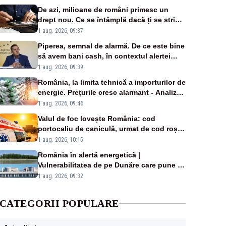
De azi, milioane de români primesc un
drept nou. Ce se întâmplă dacă ți se strică
un produs
1 aug. 2026, 09:37
Piperea, semnal de alarmă. De ce este bine
să avem bani cash, în contextul alertei
energetice?
1 aug. 2026, 09:39
România, la limita tehnică a importurilor de
energie. Prețurile cresc alarmant - Analiză
Realitatea Plus
1 aug. 2026, 09:46
Valul de foc lovește România: cod
portocaliu de caniculă, urmat de cod roșu
duminică. Temperaturile urcă spre 40°C
1 aug. 2026, 10:15
România în alertă energetică |
Vulnerabilitatea de pe Dunăre care pune în
pericol Centrala Cernavodă era cunoscută
1 aug. 2026, 09:32
de pe vremea lui Ceaușescu
CATEGORII POPULARE