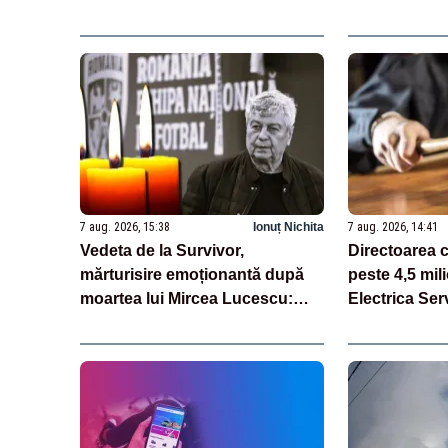
cazul de dopaj
7 aug. 2026, 15:38
Ionuț Nichita
7 aug. 2026, 14:41
Vedeta de la Survivor,
Directoarea c
mărturisire emoționantă după
peste 4,5 mili
moartea lui Mircea Lucescu:
Electrica Serv
„Am plâns”
judecată