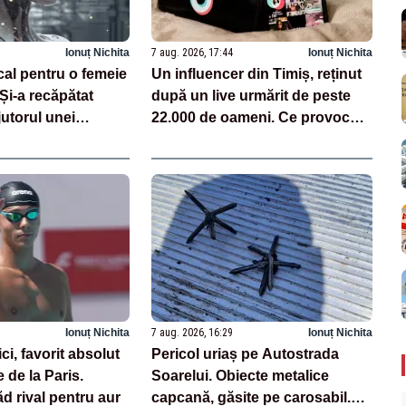
Ionuț Nichita
7 aug. 2026, 17:44
Ionuț Nichita
cal pentru o femeie
Un influencer din Timiș, reținut
 Și-a recăpătat
după un live urmărit de peste
utorul unei
22.000 de oameni. Ce provocări
zate pe AI
făcea pe TikTok
Ionuț Nichita
7 aug. 2026, 16:29
Ionuț Nichita
i, favorit absolut
Pericol uriaș pe Autostrada
 de la Paris.
Soarelui. Obiecte metalice
ăd rival pentru aur
capcană, găsite pe carosabil.