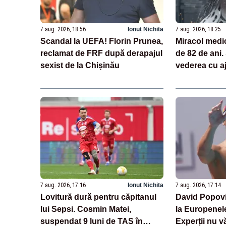
7 aug. 2026, 18:56
Ionuț Nichita
7 aug. 2026, 18:25
Scandal la UEFA! Florin Prunea,
Miracol medi
reclamat de FRF după derapajul
de 82 de ani.
sexist de la Chișinău
vederea cu aj
tehnologii ba
7 aug. 2026, 17:16
Ionuț Nichita
7 aug. 2026, 17:14
Lovitură dură pentru căpitanul
David Popovic
lui Sepsi. Cosmin Matei,
la Europenele
suspendat 9 luni de TAS în
Experții nu v