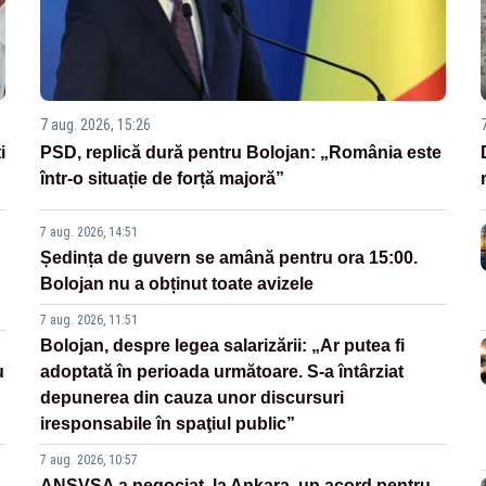
7 aug. 2026, 15:26
i
PSD, replică dură pentru Bolojan: „România este
într-o situație de forță majoră”
7 aug. 2026, 14:51
Ședința de guvern se amână pentru ora 15:00.
Bolojan nu a obținut toate avizele
7 aug. 2026, 11:51
Bolojan, despre legea salarizării: „Ar putea fi
u
adoptată în perioada următoare. S-a întârziat
depunerea din cauza unor discursuri
iresponsabile în spaţiul public”
7 aug. 2026, 10:57
ANSVSA a negociat, la Ankara, un acord pentru