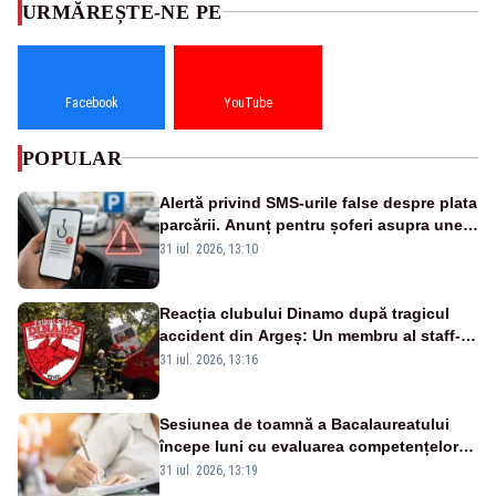
URMĂREȘTE-NE PE
Facebook
YouTube
POPULAR
Alertă privind SMS-urile false despre plata
parcării. Anunț pentru șoferi asupra unei
noi metode de fraudă online
31 iul. 2026, 13:10
Reacția clubului Dinamo după tragicul
accident din Argeș: Un membru al staff-
ului medical a murit, antrenorul Adrian
31 iul. 2026, 13:16
Ropotan este în spital
Sesiunea de toamnă a Bacalaureatului
începe luni cu evaluarea competențelor
orale la Limba română
31 iul. 2026, 13:19