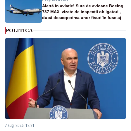
Alertă în aviație! Sute de avioane Boeing
737 MAX, vizate de inspecții obligatorii,
după descoperirea unor fisuri în fuselaj
POLITICA
7 aug. 2026, 12:31