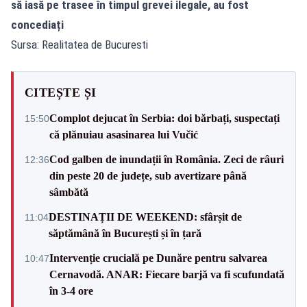
să iasă pe trasee în timpul grevei ilegale, au fost
concediați
Sursa: Realitatea de Bucuresti
CITEȘTE ȘI
Complot dejucat în Serbia: doi bărbați, suspectați
15:50
că plănuiau asasinarea lui Vučić
Cod galben de inundații în România. Zeci de râuri
12:36
din peste 20 de județe, sub avertizare până
sâmbătă
DESTINAȚII DE WEEKEND: sfârșit de
11:04
săptămână în București și în țară
Intervenție crucială pe Dunăre pentru salvarea
10:47
Cernavodă. ANAR: Fiecare barjă va fi scufundată
în 3-4 ore