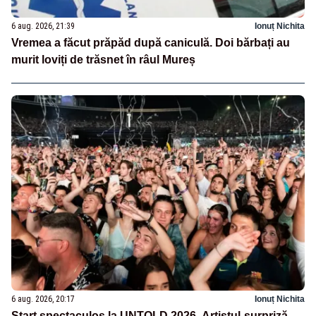
6 aug. 2026, 21:39
Ionuț Nichita
Vremea a făcut prăpăd după caniculă. Doi bărbați au
murit loviți de trăsnet în râul Mureș
6 aug. 2026, 20:17
Ionuț Nichita
Start spectaculos la UNTOLD 2026. Artistul-surpriză