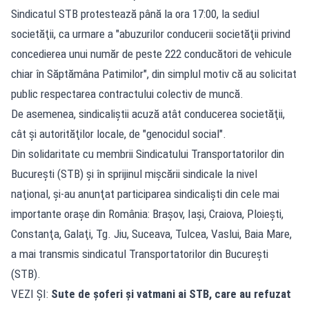
Sindicatul STB protestează până la ora 17:00, la sediul
societăţii, ca urmare a "abuzurilor conducerii societăţii privind
concedierea unui număr de peste 222 conducători de vehicule
chiar în Săptămâna Patimilor", din simplul motiv că au solicitat
public respectarea contractului colectiv de muncă.
De asemenea, sindicaliştii acuză atât conducerea societăţii,
cât şi autorităţilor locale, de "genocidul social".
Din solidaritate cu membrii Sindicatului Transportatorilor din
Bucureşti (STB) şi în sprijinul mişcării sindicale la nivel
naţional, şi-au anunţat participarea sindicalişti din cele mai
importante oraşe din România: Braşov, Iaşi, Craiova, Ploieşti,
Constanţa, Galaţi, Tg. Jiu, Suceava, Tulcea, Vaslui, Baia Mare,
a mai transmis sindicatul Transportatorilor din Bucureşti
(STB).
VEZI ȘI:
Sute de șoferi și vatmani ai STB, care au refuzat