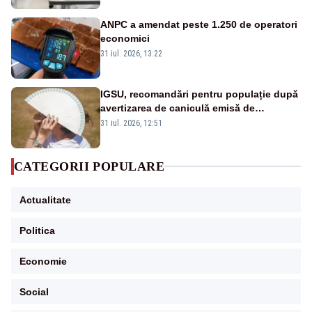
ANPC a amendat peste 1.250 de operatori
economici
31 iul. 2026, 13:22
IGSU, recomandări pentru populație după
avertizarea de caniculă emisă de
meteorologi
31 iul. 2026, 12:51
CATEGORII POPULARE
Actualitate
Politica
Economie
Social