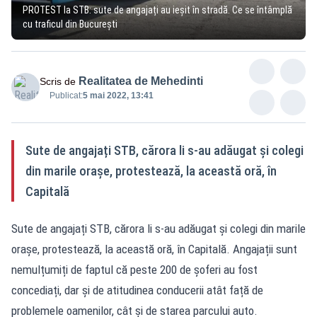
PROTEST la STB: sute de angajați au ieșit în stradă. Ce se întâmplă
cu traficul din București
Realitatea de Mehedinti
Scris de
Publicat:
5 mai 2022, 13:41
Sute de angajați STB, cărora li s-au adăugat și colegi
din marile orașe, protestează, la această oră, în
Capitală
Sute de angajați STB, cărora li s-au adăugat și colegi din marile
orașe, protestează, la această oră, în Capitală. Angajații sunt
nemulțumiți de faptul că peste 200 de șoferi au fost
concediați, dar și de atitudinea conducerii atât față de
problemele oamenilor, cât și de starea parcului auto.