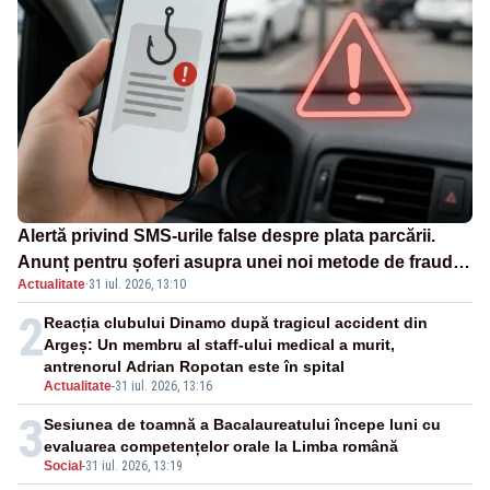
Alertă privind SMS-urile false despre plata parcării.
Anunț pentru șoferi asupra unei noi metode de fraudă
Actualitate
·
31 iul. 2026, 13:10
online
2
Reacția clubului Dinamo după tragicul accident din
Argeș: Un membru al staff-ului medical a murit,
antrenorul Adrian Ropotan este în spital
Actualitate
-
31 iul. 2026, 13:16
3
Sesiunea de toamnă a Bacalaureatului începe luni cu
evaluarea competențelor orale la Limba română
Social
-
31 iul. 2026, 13:19