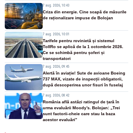
7 aug. 2026, 10:43
Criza din energie. Cine scapă de măsurile
de raționalizare impuse de Bolojan
7 aug. 2026, 10:01
Tarifele pentru rovinietă și sistemul
TollRo se aplică de la 1 octombrie 2026.
Ce se schimbă pentru șoferi și
transportatori
7 aug. 2026, 09:45
Alertă în aviație! Sute de avioane Boeing
737 MAX, vizate de inspecții obligatorii,
după descoperirea unor fisuri în fuselaj
7 aug. 2026, 08:42
România află astăzi ratingul de țară în
urma evaluării Moody’s. Bolojan: „Trei
sunt factorii-cheie care stau la baza
acestor evaluări”