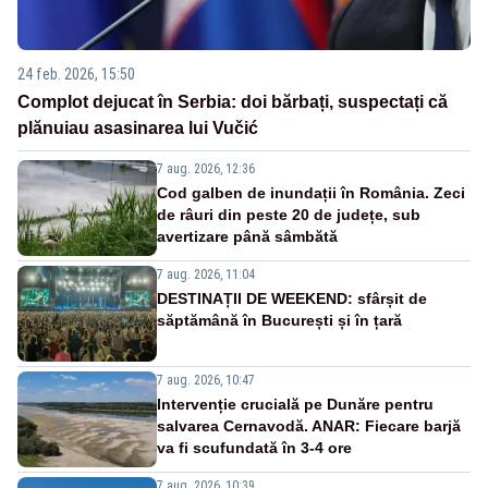
24 feb. 2026, 15:50
Complot dejucat în Serbia: doi bărbați, suspectați că
plănuiau asasinarea lui Vučić
7 aug. 2026, 12:36
Cod galben de inundații în România. Zeci
de râuri din peste 20 de județe, sub
avertizare până sâmbătă
7 aug. 2026, 11:04
DESTINAȚII DE WEEKEND: sfârșit de
săptămână în București și în țară
7 aug. 2026, 10:47
Intervenție crucială pe Dunăre pentru
salvarea Cernavodă. ANAR: Fiecare barjă
va fi scufundată în 3-4 ore
7 aug. 2026, 10:39