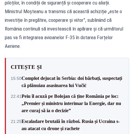
piloților, în condiții de siguranță și cooperare cu aliații.
Ministrul Moșteanu a transmis că această achiziție „este o
investiție în pregătire, cooperare și viitor”, subliniind că
România continuă să investească în apărare și că următorul
pas va fi integrarea avioanelor F-35 în dotarea Forțelor
Aeriene.
CITEȘTE ȘI
Complot dejucat în Serbia: doi bărbați, suspectați
15:50
că plănuiau asasinarea lui Vučić
Peiu îl acuză pe Bolojan că ține România pe loc:
22:41
„Premier și ministru interimar la Energie, dar nu
are curaj să ia o decizie”
Escaladare brutală în război. Rusia și Ucraina s-
21:25
au atacat cu drone și rachete