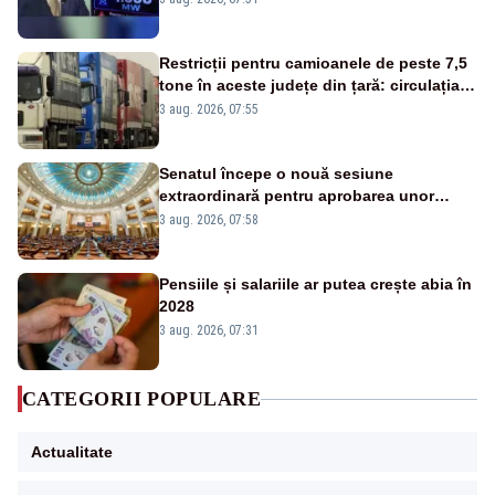
Restricții pentru camioanele de peste 7,5
tone în aceste județe din țară: circulația
este interzisă luni, între orele 12:00 și
3 aug. 2026, 07:55
20:00
Senatul începe o nouă sesiune
extraordinară pentru aprobarea unor
jaloane din PNRR
3 aug. 2026, 07:58
Pensiile și salariile ar putea crește abia în
2028
3 aug. 2026, 07:31
CATEGORII POPULARE
Actualitate