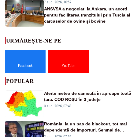
7 aug. 2026, 10:57
ANSVSA a negociat, la Ankara, un acord
pentru facilitarea tranzitului prin Turcia al
carcaselor de ovine și bovine
URMĂREȘTE-NE PE
Facebook
YouTube
POPULAR
Alerte meteo de caniculă în aproape toată
țara. COD ROȘU în 3 județe
3 aug. 2026, 07:48
România, la un pas de blackout, tot mai
dependentă de importuri. Semnal de
alarmă tras de un expert în energie
3 aug. 2026, 07:51