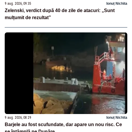
9 aug. 2026, 09:35
Ionuț Nichita
Zelenski, verdict după 40 de zile de atacuri: „Sunt
mulțumit de rezultat”
9 aug. 2026, 08:29
Ionuț Nichita
Barjele au fost scufundate, dar apare un nou risc. Ce
se întâmplă pe Dunăre