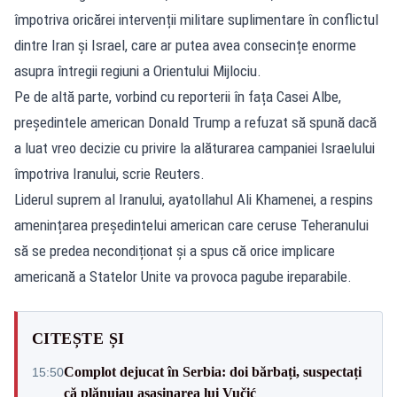
împotriva oricărei intervenții militare suplimentare în conflictul
dintre Iran și Israel, care ar putea avea consecințe enorme
asupra întregii regiuni a Orientului Mijlociu.
Pe de altă parte, vorbind cu reporterii în fața Casei Albe,
președintele american Donald Trump a refuzat să spună dacă
a luat vreo decizie cu privire la alăturarea campaniei Israelului
împotriva Iranului, scrie Reuters.
Liderul suprem al Iranului, ayatollahul Ali Khamenei, a respins
amenințarea președintelui american care ceruse Teheranului
să se predea necondiționat și a spus că orice implicare
americană a Statelor Unite va provoca pagube ireparabile.
CITEȘTE ȘI
Complot dejucat în Serbia: doi bărbați, suspectați
15:50
că plănuiau asasinarea lui Vučić