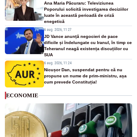
Ana Maria Păcuraru: Televiziunea
Poporului solicită investigarea deciziilor
luate în această perioadă de criză
enegetică
6 aug. 2026, 11:27
JD Vance anunță negocieri de pace
dificile și îndelungate cu Iranul, în timp ce
Teheranul neagă existența discuțiilor cu
SUA
6 aug. 2026, 11:24
Nicușor Dan, suspendat pentru că nu
propune un nume de prim-ministru, așa
cum prevede Constituția!
ECONOMIE