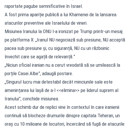
raportate pagube semnificative în Israel.
A fost prima apariție publică a lui Khamenei de la lansarea
atacurilor preventive ale Israelului de vineri.
Misiunea Iranului la ONU l-a ironizat pe Trump printr-un mesaj
pe platforma X: „Iranul NU negociază sub presiune, NU acceptă
pacea sub presiune și, cu siguranță, NU cu un războinic
învechit care se agață de relevanță.”
„Niciun oficial iranian nu a cerut vreodată să se umilească la
porțile Casei Albe”, adaugă postare.
„Singurul lucru mai detestabil decât minciunile sale este
amenințarea lui lașă de a-l <<elimina>> pe liderul suprem al
Iranului”, conchide misiunea.
Acest schimb dur de replici vine în contextul în care iranienii
continuă să blocheze drumurile dinspre capitala Teheran, un
oraș cu 10 milioane de locuitori, încercând să fugă de atacurile