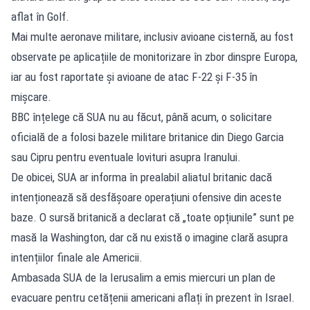
aflat în Golf.
Mai multe aeronave militare, inclusiv avioane cisternă, au fost
observate pe aplicațiile de monitorizare în zbor dinspre Europa,
iar au fost raportate și avioane de atac F-22 și F-35 în
mișcare.
BBC înțelege că SUA nu au făcut, până acum, o solicitare
oficială de a folosi bazele militare britanice din Diego Garcia
sau Cipru pentru eventuale lovituri asupra Iranului.
De obicei, SUA ar informa în prealabil aliatul britanic dacă
intenționează să desfășoare operațiuni ofensive din aceste
baze. O sursă britanică a declarat că „toate opțiunile” sunt pe
masă la Washington, dar că nu există o imagine clară asupra
intențiilor finale ale Americii.
Ambasada SUA de la Ierusalim a emis miercuri un plan de
evacuare pentru cetățenii americani aflați în prezent în Israel.