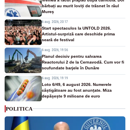
bărbați au murit loviți de trăsnet în râul
Mureș
6 aug. 2026, 20:17
Start spectaculos la UNTOLD 2026.
Artistul-surpriză care deschide prima
seară de festival
6 aug. 2026, 19:56
Planul decisiv pentru salvarea
Reactorului 2 de la Cernavodă. Cum vor fi
scufundate barjele în Dunăre
6 aug. 2026, 19:19
Loto 6/49, 6 august 2026. Numerele
câștigătoare au fost anunțate. Miza
depășește 9 milioane de euro
POLITICA