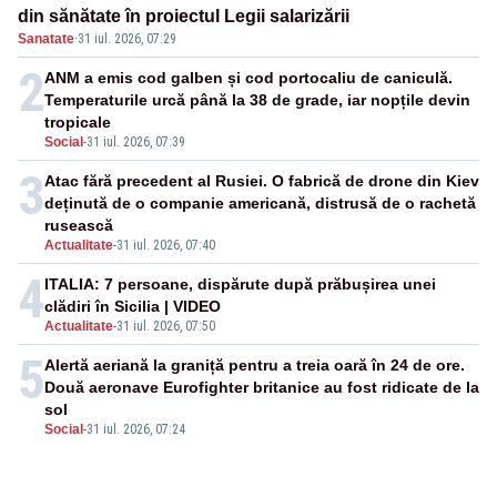
din sănătate în proiectul Legii salarizării
Sanatate
·
31 iul. 2026, 07:29
2
ANM a emis cod galben și cod portocaliu de caniculă.
Temperaturile urcă până la 38 de grade, iar nopțile devin
tropicale
Social
-
31 iul. 2026, 07:39
3
Atac fără precedent al Rusiei. O fabrică de drone din Kiev
deținută de o companie americană, distrusă de o rachetă
rusească
Actualitate
-
31 iul. 2026, 07:40
4
ITALIA: 7 persoane, dispărute după prăbușirea unei
clădiri în Sicilia | VIDEO
Actualitate
-
31 iul. 2026, 07:50
5
Alertă aeriană la graniță pentru a treia oară în 24 de ore.
Două aeronave Eurofighter britanice au fost ridicate de la
sol
Social
-
31 iul. 2026, 07:24