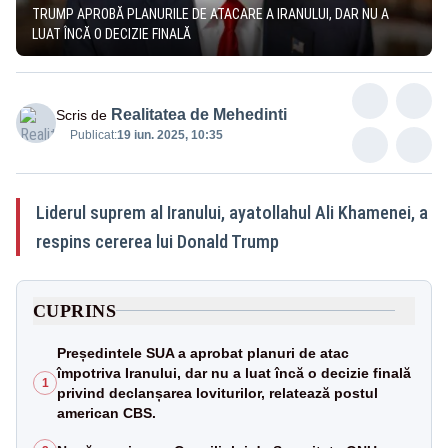
TRUMP APROBĂ PLANURILE DE ATACARE A IRANULUI, DAR NU A
LUAT ÎNCĂ O DECIZIE FINALĂ
Realitatea de Mehedinti
Scris de
Publicat:
19 iun. 2025, 10:35
Liderul suprem al Iranului, ayatollahul Ali Khamenei, a
respins cererea lui Donald Trump
CUPRINS
Președintele SUA a aprobat planuri de atac
împotriva Iranului, dar nu a luat încă o decizie finală
1
privind declanșarea loviturilor, relatează postul
american CBS.