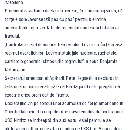
israeliene.
Premierul israelian a declarat miercuri, într-un mesaj video, că
forțele sale „avansează pas cu pas” pentru a elimina
amenințările reprezentate de arsenalul nuclear și balistic al
Iranului.
„Controlăm cerul deasupra Teheranului. Lovim cu forță uriașă
regimul ayatollahilor. Lovim instalațiile nucleare, rachetele,
cartierele generale, simbolurile regimului”, a spus Benjamin
Netanyahu.
Secretarul american al Apărării, Pete Hegseth, a declarat în
fața unei comisii senatoriale că Pentagonul este pregătit să
execute orice ordin dat de Trump.
Declarațiile vin pe fondul unei acumulări de forțe americane în
Orientul Mijlociu. Un grup de atac naval condus de portavionul
USS Nimitz se îndreaptă din sud-estul Asiei pentru a se
alătura unui alt grup de atac condus de USS Carl Vinson, deja