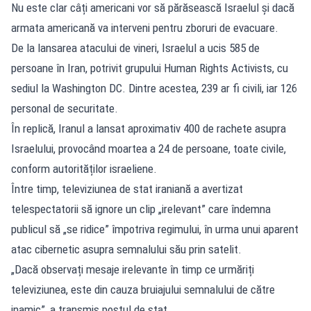
Nu este clar câți americani vor să părăsească Israelul și dacă
armata americană va interveni pentru zboruri de evacuare.
De la lansarea atacului de vineri, Israelul a ucis 585 de
persoane în Iran, potrivit grupului Human Rights Activists, cu
sediul la Washington DC. Dintre acestea, 239 ar fi civili, iar 126
personal de securitate.
În replică, Iranul a lansat aproximativ 400 de rachete asupra
Israelului, provocând moartea a 24 de persoane, toate civile,
conform autorităților israeliene.
Între timp, televiziunea de stat iraniană a avertizat
telespectatorii să ignore un clip „irelevant” care îndemna
publicul să „se ridice” împotriva regimului, în urma unui aparent
atac cibernetic asupra semnalului său prin satelit.
„Dacă observați mesaje irelevante în timp ce urmăriți
televiziunea, este din cauza bruiajului semnalului de către
inamic”, a transmis postul de stat.