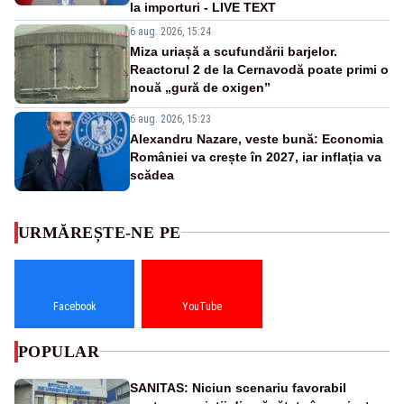
la importuri - LIVE TEXT
6 aug. 2026, 15:24
Miza uriașă a scufundării barjelor.
Reactorul 2 de la Cernavodă poate primi o
nouă „gură de oxigen”
6 aug. 2026, 15:23
Alexandru Nazare, veste bună: Economia
României va crește în 2027, iar inflația va
scădea
URMĂREȘTE-NE PE
Facebook
YouTube
POPULAR
SANITAS: Niciun scenariu favorabil