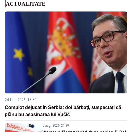
ACTUALITATE
24 feb. 2026, 15:50
Complot dejucat în Serbia: doi bărbați, suspectați că
plănuiau asasinarea lui Vučić
6 aug. 2026, 21:39
Vremea a făcut prăpăd după caniculă. Doi