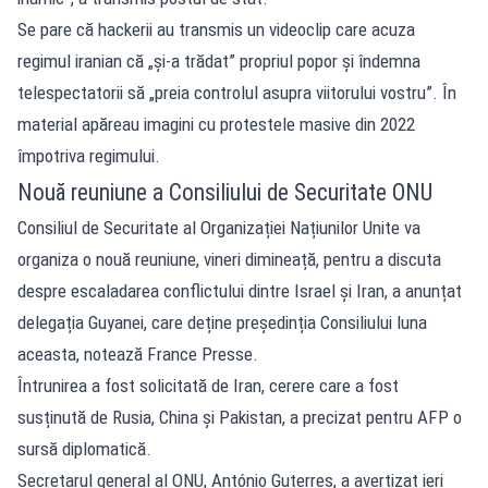
Se pare că hackerii au transmis un videoclip care acuza
regimul iranian că „și-a trădat” propriul popor și îndemna
telespectatorii să „preia controlul asupra viitorului vostru”. În
material apăreau imagini cu protestele masive din 2022
împotriva regimului.
Nouă reuniune a Consiliului de Securitate ONU
Consiliul de Securitate al Organizației Națiunilor Unite va
organiza o nouă reuniune, vineri dimineață, pentru a discuta
despre escaladarea conflictului dintre Israel și Iran, a anunțat
delegația Guyanei, care deține președinția Consiliului luna
aceasta, notează France Presse.
Întrunirea a fost solicitată de Iran, cerere care a fost
susținută de Rusia, China și Pakistan, a precizat pentru AFP o
sursă diplomatică.
Secretarul general al ONU, António Guterres, a avertizat ieri