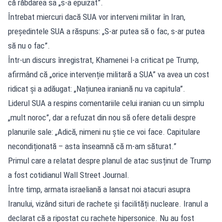
că răbdarea sa „s-a epuizat”.
Întrebat miercuri dacă SUA vor interveni militar în Iran,
președintele SUA a răspuns: „S-ar putea să o fac, s-ar putea
să nu o fac”.
Într-un discurs înregistrat, Khamenei l-a criticat pe Trump,
afirmând că „orice intervenție militară a SUA” va avea un cost
ridicat și a adăugat: „Națiunea iraniană nu va capitula”.
Liderul SUA a respins comentariile celui iranian cu un simplu
„mult noroc”, dar a refuzat din nou să ofere detalii despre
planurile sale: „Adică, nimeni nu știe ce voi face. Capitulare
necondiționată – asta înseamnă că m-am săturat.”
Primul care a relatat despre planul de atac susținut de Trump
a fost cotidianul Wall Street Journal.
Între timp, armata israeliană a lansat noi atacuri asupra
Iranului, vizând situri de rachete și facilități nucleare. Iranul a
declarat că a ripostat cu rachete hipersonice. Nu au fost