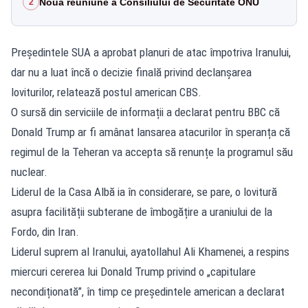
Nouă reuniune a Consiliului de Securitate ONU
2
Președintele SUA a aprobat planuri de atac împotriva Iranului,
dar nu a luat încă o decizie finală privind declanșarea
loviturilor, relatează postul american CBS.
O sursă din serviciile de informații a declarat pentru BBC că
Donald Trump ar fi amânat lansarea atacurilor în speranța că
regimul de la Teheran va accepta să renunțe la programul său
nuclear.
Liderul de la Casa Albă ia în considerare, se pare, o lovitură
asupra facilității subterane de îmbogățire a uraniului de la
Fordo, din Iran.
Liderul suprem al Iranului, ayatollahul Ali Khamenei, a respins
miercuri cererea lui Donald Trump privind o „capitulare
necondiționată”, în timp ce președintele american a declarat