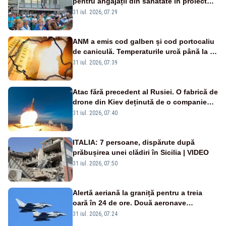
pentru angajații din sănătate în proiectul
Legii salarizării
31 iul. 2026, 07:29
ANM a emis cod galben și cod portocaliu
de caniculă. Temperaturile urcă până la 38
de grade, iar nopțile devin tropicale
31 iul. 2026, 07:39
Atac fără precedent al Rusiei. O fabrică de
drone din Kiev deținută de o companie
americană, distrusă de o rachetă
31 iul. 2026, 07:40
rusească
ITALIA: 7 persoane, dispărute după
prăbușirea unei clădiri în Sicilia | VIDEO
31 iul. 2026, 07:50
Alertă aeriană la graniță pentru a treia
oară în 24 de ore. Două aeronave
Eurofighter britanice au fost ridicate de la
31 iul. 2026, 07:24
sol