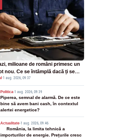
azi, milioane de români primesc un
pt nou. Ce se întâmplă dacă ți se
l
·
1 aug. 2026, 09:37
ică un produs
2
Politica
-
1 aug. 2026, 09:39
Piperea, semnal de alarmă. De ce este
bine să avem bani cash, în contextul
alertei energetice?
3
Actualitate
-
1 aug. 2026, 09:46
România, la limita tehnică a
importurilor de energie. Prețurile cresc