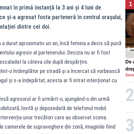
1
mnat în primă instanță la 3 ani și 4 luni de
e și-a agresat fosta parteneră în centrul orașului,
lației dintre cei doi.
ția a durat aproximativ un an, însă femeia a decis să pună
tului agresiv al partenerului. Decizia nu ar fi fost
 escaladat la câteva zile după despărțire.
De 
dre
âlnit-o întâmplător pe stradă și a încercat să vorbească
Socia
str
ul și s-a îndepărtat, acesta ar fi intrat intenționat cu
însă agresorul ar fi urmărit-o, ajungând-o din urmă.
obilizată, lovită și deposedată de telefonul mobil.
 intervenția unor trecători care au observat scena.
de camerele de supraveghere din zonă, imaginile fiind