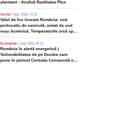
alarmant - Analiză Realitatea Plus
4
Social
-
1 aug. 2026, 10:15
Valul de foc lovește România: cod
portocaliu de caniculă, urmat de cod
roșu duminică. Temperaturile urcă spre
40°C
5
Economie
-
1 aug. 2026, 09:32
România în alertă energetică |
Vulnerabilitatea de pe Dunăre care
pune în pericol Centrala Cernavodă era
cunoscută de pe vremea lui Ceaușescu