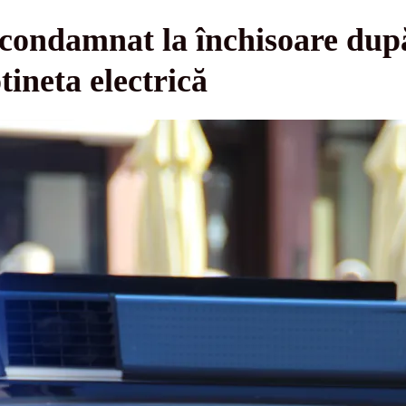
 condamnat la închisoare după
otineta electrică