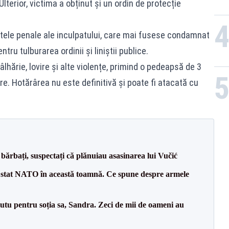
lterior, victima a obținut și un ordin de protecție
ntele penale ale inculpatului, care mai fusese condamnat
ntru tulburarea ordinii și liniștii publice.
âlhărie, lovire și alte violențe, primind o pedeapsă de 3
re. Hotărârea nu este definitivă și poate fi atacată cu
bărbați, suspectați că plănuiau asasinarea lui Vučić
 stat NATO în această toamnă. Ce spune despre armele
tu pentru soția sa, Sandra. Zeci de mii de oameni au