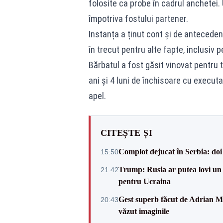
folosite ca probe în cadrul anchetei. U
împotriva fostului partener.
Instanța a ținut cont și de antecede
în trecut pentru alte fapte, inclusiv pe
Bărbatul a fost găsit vinovat pentru t
ani și 4 luni de închisoare cu executa
apel.
CITEȘTE ȘI
Complot dejucat în Serbia: doi 
15:50
Trump: Rusia ar putea lovi un
21:42
pentru Ucraina
Gest superb făcut de Adrian Mu
20:43
văzut imaginile