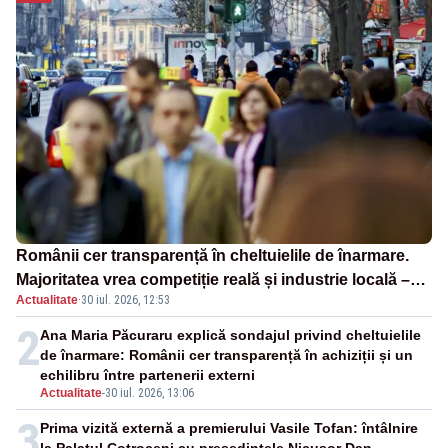
Românii cer transparență în cheltuielile de înarmare.
Majoritatea vrea competiție reală și industrie locală –
Actualitate
·
30 iul. 2026, 12:53
SONDAJ
2
Ana Maria Păcuraru explică sondajul privind cheltuielile
de înarmare: Românii cer transparență în achiziții și un
echilibru între partenerii externi
Actualitate
-
30 iul. 2026, 13:06
3
Prima vizită externă a premierului Vasile Tofan: întâlnire