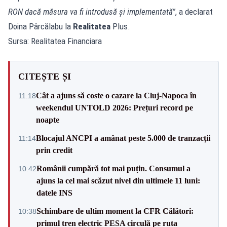
RON dacă măsura va fi introdusă și implementată”
, a declarat
Doina Pârcălabu la
Realitatea
Plus.
Sursa: Realitatea Financiara
CITEȘTE ȘI
Cât a ajuns să coste o cazare la Cluj-Napoca în
11:18
weekendul UNTOLD 2026: Prețuri record pe
noapte
Blocajul ANCPI a amânat peste 5.000 de tranzacții
11:14
prin credit
Românii cumpără tot mai puțin. Consumul a
10:42
ajuns la cel mai scăzut nivel din ultimele 11 luni:
datele INS
Schimbare de ultim moment la CFR Călători:
10:38
primul tren electric PESA circulă pe ruta