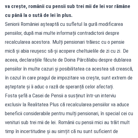
va crește, românii cu pensii sub trei mii de lei vor rămâne
cu până la o sută de lei în plus.
Seniorii României așteaptă cu sufletul la gură modificarea
pensiilor, după mai multe informații contradictorii despre
recalcularea acestora. Mulți pensionari trăiesc cu o pensie
mică și abia reușesc să-și acopere cheltuielile de zi cu zi. De
aceea, declarațiile făcute de Doina Pârcălabu despre dublarea
pensiilor în multe cazuri și posibilitatea ca acestea să crească,
în cazul în care pragul de impozitare va crește, sunt extrem de
așteptate și îi aduc o rază de speranță celor afectați.
Fosta șefă a Casei de Pensii a susținut într-un interviu
exclusiv la Realitatea Plus că recalcularea pensiilor va aduce
beneficii considerabile pentru mulți pensionari, în special cei cu
venituri sub trei mii de lei. Românii cu pensii mici au trăit mult
timp în incertitudine și au simțit că nu sunt suficient de