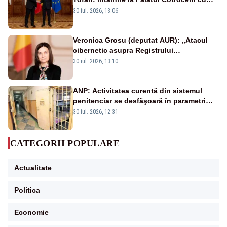
președintele Nicușor Dan
30 iul. 2026, 13:06
Veronica Grosu (deputat AUR): „Atacul
cibernetic asupra Registrului
Proprietăților transmite un semnal de
30 iul. 2026, 13:10
neîncredere investitorilor”
ANP: Activitatea curentă din sistemul
penitenciar se desfăşoară în parametri
normali
30 iul. 2026, 12:31
CATEGORII POPULARE
Actualitate
Politica
Economie