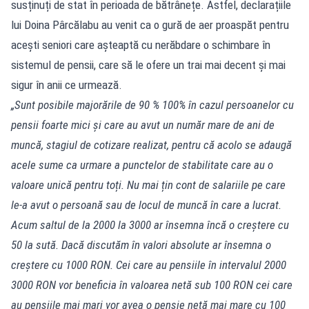
susținuți de stat în perioada de bătrânețe. Astfel, declarațiile
lui Doina Pârcălabu au venit ca o gură de aer proaspăt pentru
acești seniori care așteaptă cu nerăbdare o schimbare în
sistemul de pensii, care să le ofere un trai mai decent și mai
sigur în anii ce urmează.
„Sunt posibile majorările de 90 % 100% în cazul persoanelor cu
pensii foarte mici și care au avut un număr mare de ani de
muncă, stagiul de cotizare realizat, pentru că acolo se adaugă
acele sume ca urmare a punctelor de stabilitate care au o
valoare unică pentru toți. Nu mai țin cont de salariile pe care
le-a avut o persoană sau de locul de muncă în care a lucrat.
Acum saltul de la 2000 la 3000 ar însemna încă o creștere cu
50 la sută. Dacă discutăm în valori absolute ar însemna o
creștere cu 1000 RON. Cei care au pensiile în intervalul 2000
3000 RON vor beneficia în valoarea netă sub 100 RON cei care
au pensiile mai mari vor avea o pensie netă mai mare cu 100