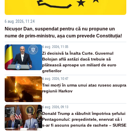
6 aug. 2026, 11:24
Nicușor Dan, suspendat pentru că nu propune un
nume de prim-ministru, așa cum prevede Constituția!
6 aug. 2026, 11:05
Zi decisivă la Înalta Curte. Guvernul
Bolojan află astăzi dacă trebuie să
plătească aproape un miliard de euro
grefierilor
6 aug. 2026, 10:47
Trei morți în urma unui atac rusesc asupra
regiunii Harkov
6 aug. 2026, 09:13
Donald Trump a răbufnit împotriva șefului
Pentagonului: președintele, enervat că i
s-ar fi ascuns penuria de rachete – SURSE