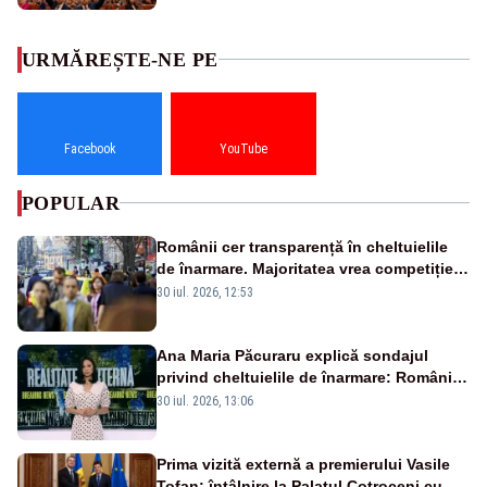
URMĂREȘTE-NE PE
Facebook
YouTube
POPULAR
Românii cer transparență în cheltuielile
de înarmare. Majoritatea vrea competiție
reală și industrie locală – SONDAJ
30 iul. 2026, 12:53
Ana Maria Păcuraru explică sondajul
privind cheltuielile de înarmare: Românii
cer transparență în achiziții și un echilibru
30 iul. 2026, 13:06
între partenerii externi
Prima vizită externă a premierului Vasile
Tofan: întâlnire la Palatul Cotroceni cu