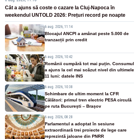
Cât a ajuns să coste o cazare la Cluj-Napoca în
weekendul UNTOLD 2026: Prețuri record pe noapte
6 aug. 2026, 11:14
Blocajul ANCPI a amânat peste 5.000 de
tranzacții prin credit
6 aug. 2026, 10:42
Românii cumpără tot mai puțin. Consumul
a ajuns la cel mai scăzut nivel din ultimele
11 luni: datele INS
6 aug. 2026, 10:38
Schimbare de ultim moment la CFR
Călători: primul tren electric PESA circulă
pe ruta București – Brașov
6 aug. 2026, 08:28
Parlamentul a adoptat în sesiune
extraordinară trei proiecte de lege care
reprezintă jaloane din PNRR