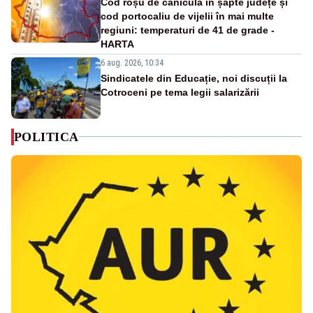
Cod roșu de caniculă în șapte județe și
cod portocaliu de vijelii în mai multe
regiuni: temperaturi de 41 de grade -
HARTA
6 aug. 2026, 10:34
Sindicatele din Educație, noi discuții la
Cotroceni pe tema legii salarizării
POLITICA