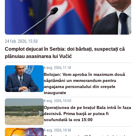
24 feb. 2026, 15:50
Complot dejucat în Serbia: doi bărbați, suspectați că
plănuiau asasinarea lui Vučić
6 aug. 2026, 11:18
Bolojan: Vom aproba în maximum două
săptămâni un memorandum pentru
angajarea personalului din creșele
inaugurate
6 aug. 2026, 10:50
Operațiunea de pe brațul Bala intră în faza
decisivă. Prima barjă ar putea fi
scufundată la ora 15:00
6 aug. 2026, 10:38