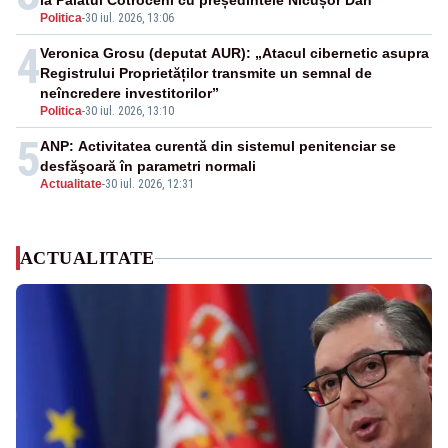
la Palatul Cotroceni cu președintele Nicușor Dan
Politica
-
30 iul. 2026, 13:06
4
Veronica Grosu (deputat AUR): „Atacul cibernetic asupra
Registrului Proprietăților transmite un semnal de
neîncredere investitorilor”
Politica
-
30 iul. 2026, 13:10
5
ANP: Activitatea curentă din sistemul penitenciar se
desfăşoară în parametri normali
Actualitate
-
30 iul. 2026, 12:31
ACTUALITATE