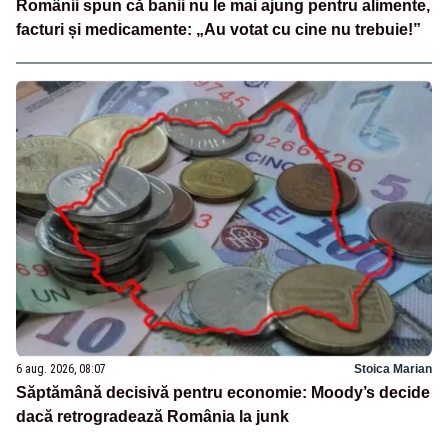
Românii spun că banii nu le mai ajung pentru alimente,
facturi și medicamente: „Au votat cu cine nu trebuie!”
6 aug. 2026, 08:07
Stoica Marian
Săptămână decisivă pentru economie: Moody’s decide
dacă retrogradează România la junk