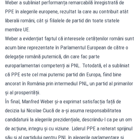
Weber a subliniat performanța remarcabilă înregistrată de
PPE în alegerile europene, rezultat la care au contribuit atât
liberalii români, cât și filialele de partid din toate statele
membre UE.
Weber a evidențiat faptul că interesele cetățenilor români sunt
acum bine reprezentate în Parlamentul European de către o
delegație română puternică, din care fac parte
europarlamentari competenți ai PNL. Totodată, el a subliniat
că PPE este cel mai puternic partid din Europa, fiind bine
ancorat în România prin intermediul PNL, un partid al primarilor
și al prosperității.
În final, Manfred Weber și-a exprimat satisfacția față de
decizia lui Nicolae Ciucă de a-și asuma responsabilitatea
candidaturii la alegerile prezidențiale, descriindu-l ca pe un om
de acțiune, integru și cu viziune. Liderul PPE a reiterat sprijinul
său și al partidului pentru PNL în alegerile parlamentare și