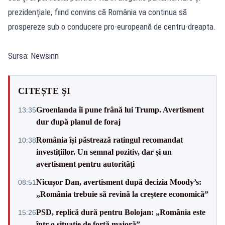
prezidențiale, fiind convins că România va continua să
prospereze sub o conducere pro-europeană de centru-dreapta.
Sursa: Newsinn
CITEȘTE ȘI
Groenlanda îi pune frână lui Trump. Avertisment
13:35
dur după planul de foraj
România își păstrează ratingul recomandat
10:38
investițiilor. Un semnal pozitiv, dar și un
avertisment pentru autorități
Nicușor Dan, avertisment după decizia Moody’s:
08:51
„România trebuie să revină la creștere economică”
PSD, replică dură pentru Bolojan: „România este
15:26
într-o situație de forță majoră”