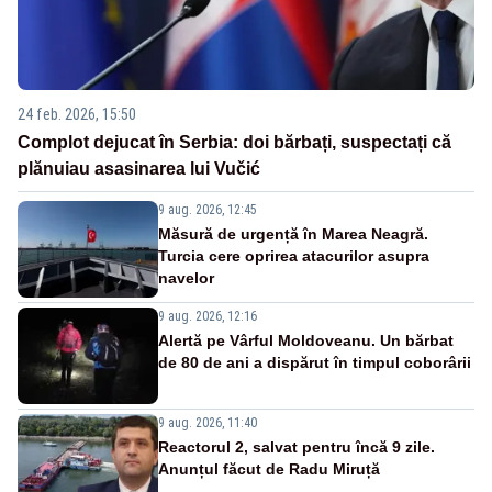
24 feb. 2026, 15:50
Complot dejucat în Serbia: doi bărbați, suspectați că
plănuiau asasinarea lui Vučić
9 aug. 2026, 12:45
Măsură de urgență în Marea Neagră.
Turcia cere oprirea atacurilor asupra
navelor
9 aug. 2026, 12:16
Alertă pe Vârful Moldoveanu. Un bărbat
de 80 de ani a dispărut în timpul coborârii
9 aug. 2026, 11:40
Reactorul 2, salvat pentru încă 9 zile.
Anunțul făcut de Radu Miruță