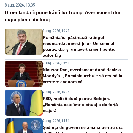
8 aug. 2026, 13:35
Groenlanda îi pune frână lui Trump. Avertisment dur
după planul de foraj
8 aug. 2026, 10:38
România își păstrează ratingul
recomandat investițiilor. Un semnal
pozitiv, dar și un avertisment pentru
autorități
8 aug. 2026, 08:51
Nicușor Dan, avertisment după decizia
Moody’s: „România trebuie să revină la
creștere economică”
7 aug. 2026, 15:26
PSD, replică dură pentru Bolojan:
„România este într-o situație de forță
majoră”
7 aug. 2026, 14:51
Ședința de guvern se amână pentru ora