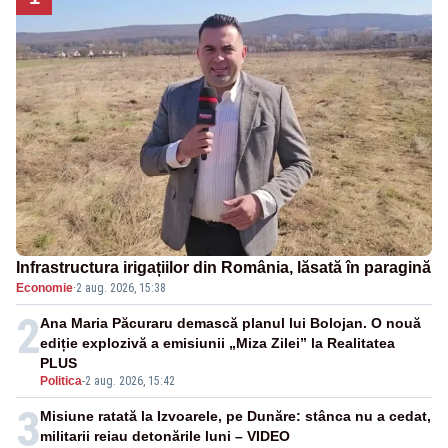
Infrastructura irigațiilor din România, lăsată în paragină
Economie
·
2 aug. 2026, 15:38
2
Ana Maria Păcuraru demască planul lui Bolojan. O nouă
ediție explozivă a emisiunii „Miza Zilei” la Realitatea
PLUS
Politica
-
2 aug. 2026, 15:42
3
Misiune ratată la Izvoarele, pe Dunăre: stânca nu a cedat,
militarii reiau detonările luni – VIDEO