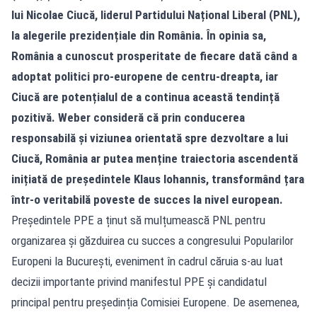
lui Nicolae Ciucă, liderul Partidului Național Liberal (PNL),
la alegerile prezidențiale din România. În opinia sa,
România a cunoscut prosperitate de fiecare dată când a
adoptat politici pro-europene de centru-dreapta, iar
Ciucă are potențialul de a continua această tendință
pozitivă. Weber consideră că prin conducerea
responsabilă și viziunea orientată spre dezvoltare a lui
Ciucă, România ar putea menține traiectoria ascendentă
inițiată de președintele Klaus Iohannis, transformând țara
într-o veritabilă poveste de succes la nivel european.
Președintele PPE a ținut să mulțumească PNL pentru
organizarea și găzduirea cu succes a congresului Popularilor
Europeni la București, eveniment în cadrul căruia s-au luat
decizii importante privind manifestul PPE și candidatul
principal pentru președinția Comisiei Europene. De asemenea,