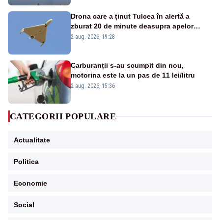
Drona care a ținut Tulcea în alertă a
zburat 20 de minute deasupra apelor
României. Au fost ridicate două F-16
2 aug. 2026, 19:28
Carburanții s-au scumpit din nou,
motorina este la un pas de 11 lei/litru
2 aug. 2026, 15:36
CATEGORII POPULARE
Actualitate
Politica
Economie
Social