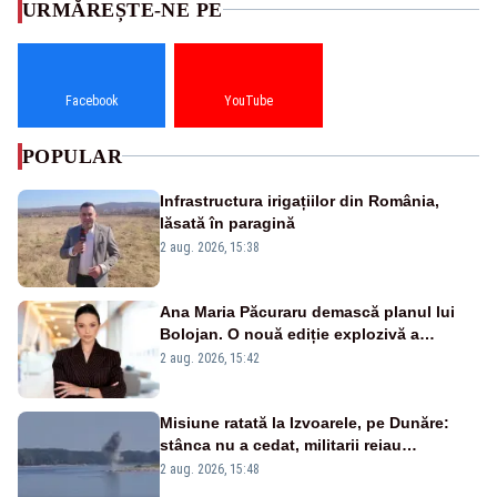
URMĂREȘTE-NE PE
Facebook
YouTube
POPULAR
Infrastructura irigațiilor din România,
lăsată în paragină
2 aug. 2026, 15:38
Ana Maria Păcuraru demască planul lui
Bolojan. O nouă ediție explozivă a
emisiunii „Miza Zilei” la Realitatea PLUS
2 aug. 2026, 15:42
Misiune ratată la Izvoarele, pe Dunăre:
stânca nu a cedat, militarii reiau
detonările luni – VIDEO
2 aug. 2026, 15:48