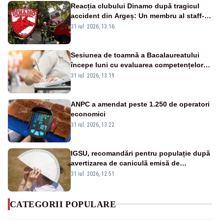
Reacția clubului Dinamo după tragicul
accident din Argeș: Un membru al staff-
ului medical a murit, antrenorul Adrian
31 iul. 2026, 13:16
Ropotan este în spital
Sesiunea de toamnă a Bacalaureatului
începe luni cu evaluarea competențelor
orale la Limba română
31 iul. 2026, 13:19
ANPC a amendat peste 1.250 de operatori
economici
31 iul. 2026, 13:22
IGSU, recomandări pentru populație după
avertizarea de caniculă emisă de
meteorologi
31 iul. 2026, 12:51
CATEGORII POPULARE