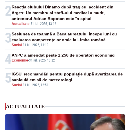
2
Reacția clubului Dinamo după tragicul accident din
Argeș: Un membru al staff-ului medical a murit,
antrenorul Adrian Ropotan este în spital
Actualitate
-
31 iul. 2026, 13:16
3
Sesiunea de toamnă a Bacalaureatului începe luni cu
evaluarea competențelor orale la Limba română
Social
-
31 iul. 2026, 13:19
4
ANPC a amendat peste 1.250 de operatori economici
Economie
-
31 iul. 2026, 13:22
5
IGSU, recomandări pentru populație după avertizarea de
caniculă emisă de meteorologi
Social
-
31 iul. 2026, 12:51
ACTUALITATE