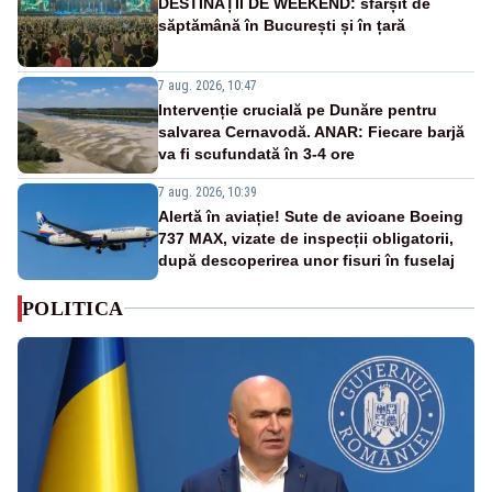
DESTINAȚII DE WEEKEND: sfârșit de
săptămână în București și în țară
7 aug. 2026, 10:47
Intervenție crucială pe Dunăre pentru
salvarea Cernavodă. ANAR: Fiecare barjă
va fi scufundată în 3-4 ore
7 aug. 2026, 10:39
Alertă în aviație! Sute de avioane Boeing
737 MAX, vizate de inspecții obligatorii,
după descoperirea unor fisuri în fuselaj
POLITICA