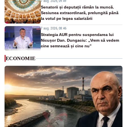
7 aug. 2026, 09:49
Senatorii și deputații rămân la muncă.
Sesiunea extraordinară, prelungită până
la votul pe legea salarizării
7 aug. 2026, 08:46
Strategia AUR pentru suspendarea lui
Nicușor Dan. Dungaciu: „Vrem să vedem
cine semnează și cine nu”
ECONOMIE