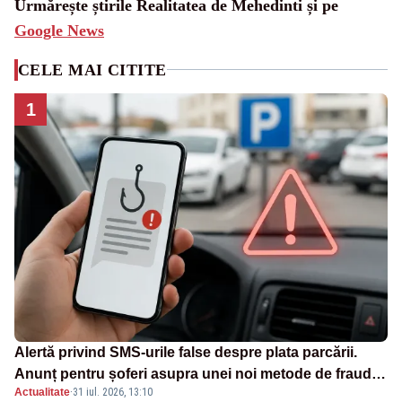
Urmărește știrile Realitatea de Mehedinti și pe
Google News
CELE MAI CITITE
1
Alertă privind SMS-urile false despre plata parcării.
Anunț pentru șoferi asupra unei noi metode de fraudă
Actualitate
·
31 iul. 2026, 13:10
online