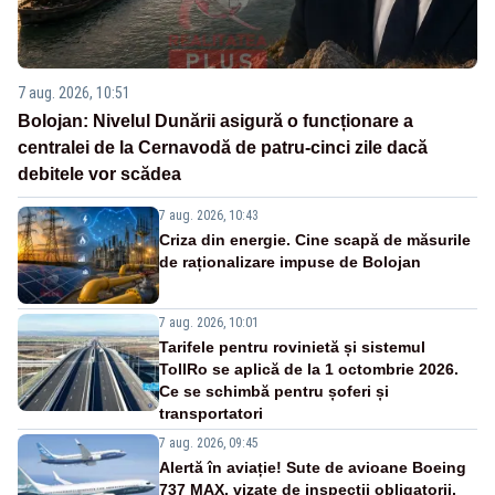
7 aug. 2026, 10:51
Bolojan: Nivelul Dunării asigură o funcționare a
centralei de la Cernavodă de patru-cinci zile dacă
debitele vor scădea
7 aug. 2026, 10:43
Criza din energie. Cine scapă de măsurile
de raționalizare impuse de Bolojan
7 aug. 2026, 10:01
Tarifele pentru rovinietă și sistemul
TollRo se aplică de la 1 octombrie 2026.
Ce se schimbă pentru șoferi și
transportatori
7 aug. 2026, 09:45
Alertă în aviație! Sute de avioane Boeing
737 MAX, vizate de inspecții obligatorii,