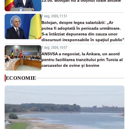
15:00. Bolojan nu a obținut toate avizele
7 aug. 2026, 11:51
Bolojan, despre legea salarizării: „Ar
putea fi adoptată în perioada următoare.
S-a întârziat depunerea din cauza unor
discursuri iresponsabile în spaţiul public”
7 aug. 2026, 10:57
ANSVSA a negociat, la Ankara, un acord
pentru facilitarea tranzitului prin Turcia al
carcaselor de ovine și bovine
ECONOMIE