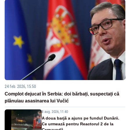
24 feb. 2026, 15:50
Complot dejucat în Serbia: doi bărbați, suspectați că
plănuiau asasinarea lui Vučić
8 aug. 2026, 11:40
A doua barjă a ajuns pe fundul Dunării.
Ce urmează pentru Reactorul 2 de la
Cernavodă