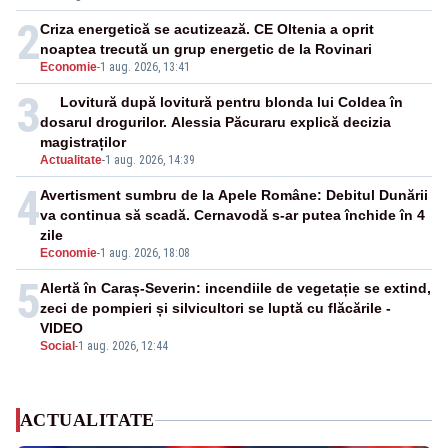
2
Criza energetică se acutizează. CE Oltenia a oprit
noaptea trecută un grup energetic de la Rovinari
Economie
-
1 aug. 2026, 13:41
3
Lovitură după lovitură pentru blonda lui Coldea în
dosarul drogurilor. Alessia Păcuraru explică decizia
magistraților
Actualitate
-
1 aug. 2026, 14:39
4
Avertisment sumbru de la Apele Române: Debitul Dunării
va continua să scadă. Cernavodă s-ar putea închide în 4
zile
Economie
-
1 aug. 2026, 18:08
5
Alertă în Caraș-Severin: incendiile de vegetație se extind,
zeci de pompieri și silvicultori se luptă cu flăcările -
VIDEO
Social
-
1 aug. 2026, 12:44
ACTUALITATE