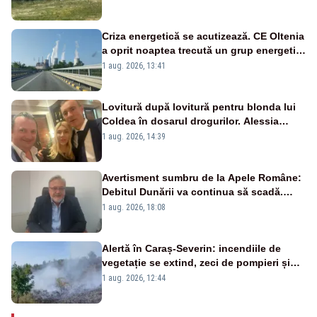
Criza energetică se acutizează. CE Oltenia
a oprit noaptea trecută un grup energetic
de la Rovinari
1 aug. 2026, 13:41
Lovitură după lovitură pentru blonda lui
Coldea în dosarul drogurilor. Alessia
Păcuraru explică decizia magistraților
1 aug. 2026, 14:39
Avertisment sumbru de la Apele Române:
Debitul Dunării va continua să scadă.
Cernavodă s-ar putea închide în 4 zile
1 aug. 2026, 18:08
Alertă în Caraș-Severin: incendiile de
vegetație se extind, zeci de pompieri și
silvicultori se luptă cu flăcările - VIDEO
1 aug. 2026, 12:44