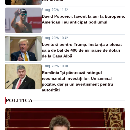
8 aug. 2026, 11:32
David Popovici, favorit la aur la Europene.
Americanii au anticipat podiumul
8 aug. 2026, 10:42
Lovitură pentru Trump. Instanța a blocat
sala de bal de 400 de milioane de dolari
de la Casa Albă
8 aug. 2026, 10:38
România își păstrează ratingul
recomandat investițiilor. Un semnal
pozitiv, dar și un avertisment pentru
autorități
POLITICA