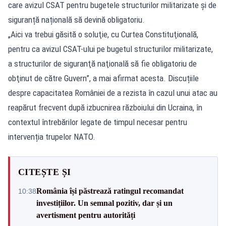
care avizul CSAT pentru bugetele structurilor militarizate și de
siguranță națională să devină obligatoriu.
„Aici va trebui găsită o soluţie, cu Curtea Constituţională,
pentru ca avizul CSAT-ului pe bugetul structurilor militarizate,
a structurilor de siguranţă naţională să fie obligatoriu de
obţinut de către Guvern”, a mai afirmat acesta. Discuțiile
despre capacitatea României de a rezista în cazul unui atac au
reapărut frecvent după izbucnirea războiului din Ucraina, în
contextul întrebărilor legate de timpul necesar pentru
intervenția trupelor NATO.
CITEȘTE ȘI
România își păstrează ratingul recomandat
10:38
investițiilor. Un semnal pozitiv, dar și un
avertisment pentru autorități