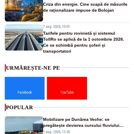
Criza din energie. Cine scapă de măsurile
de raționalizare impuse de Bolojan
7 aug. 2026, 10:01
Tarifele pentru rovinietă și sistemul
TollRo se aplică de la 1 octombrie 2026.
Ce se schimbă pentru șoferi și
transportatori
URMĂREȘTE-NE PE
Facebook
YouTube
POPULAR
Mobilizare pe Dunărea Veche: se
pregătește devierea cursului fluviului
către Cernavodă – VIDEO
1 aug. 2026, 13:38