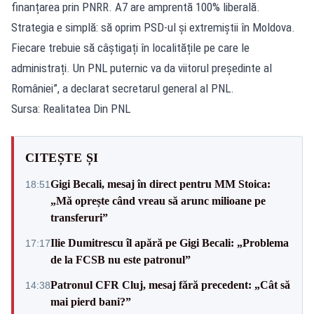
finanțarea prin PNRR. A7 are amprentă 100% liberală.
Strategia e simplă: să oprim PSD-ul și extremiștii în Moldova.
Fiecare trebuie să câștigați în localitățile pe care le
administrați. Un PNL puternic va da viitorul președinte al
României”, a declarat secretarul general al PNL.
Sursa: Realitatea Din PNL
CITEȘTE ȘI
Gigi Becali, mesaj în direct pentru MM Stoica:
18:51
„Mă oprește când vreau să arunc milioane pe
transferuri”
Ilie Dumitrescu îl apără pe Gigi Becali: „Problema
17:17
de la FCSB nu este patronul”
Patronul CFR Cluj, mesaj fără precedent: „Cât să
14:38
mai pierd bani?”