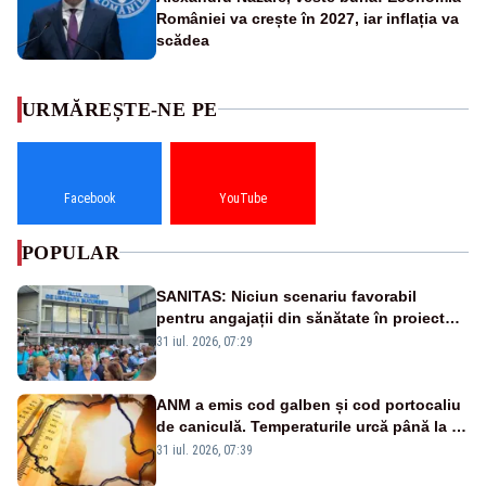
României va crește în 2027, iar inflația va
scădea
URMĂREȘTE-NE PE
Facebook
YouTube
POPULAR
SANITAS: Niciun scenariu favorabil
pentru angajații din sănătate în proiectul
Legii salarizării
31 iul. 2026, 07:29
ANM a emis cod galben și cod portocaliu
de caniculă. Temperaturile urcă până la 38
de grade, iar nopțile devin tropicale
31 iul. 2026, 07:39