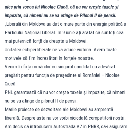
ales prin vocea lui Nicolae Ciucă, că nu vor crește taxele și
impozite, că nimeni nu se va atinge de Pilonul II de pensii.
„Liberalii din Moldova au dat o mare parte din energia politică a
Partidului Național Liberal. În 9 iunie ați arătat că sunteți cea
mai puternică forță de dreapta a Moldovei.
Unitatea echipei liberale ne va aduce victoria. Avem toate
motivele să fim încrezători în forțele noastre.
Venim în fața românilor cu singurul candidat cu adevărat
pregătit pentru funcția de președinte al României – Nicolae
Ciucă.
PNL garantează că nu vor crește taxele și impozite, că nimeni
nu se va atinge de pilonul II de pensii.
Marile proiecte de dezvoltare ale Moldovei au amprentă
liberală. Despre asta nu vor vorbi niciodată competitorii noștri.
Am decis să introducem Autostrada A7 în PNRR, să-i asigurăm