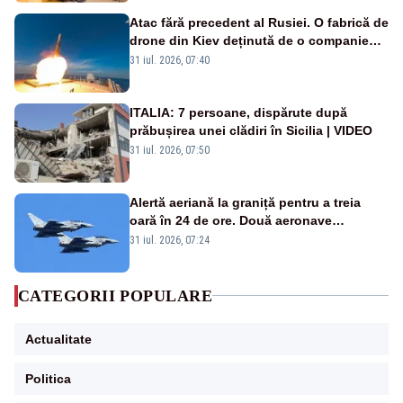
Atac fără precedent al Rusiei. O fabrică de
drone din Kiev deținută de o companie
americană, distrusă de o rachetă
31 iul. 2026, 07:40
rusească
ITALIA: 7 persoane, dispărute după
prăbușirea unei clădiri în Sicilia | VIDEO
31 iul. 2026, 07:50
Alertă aeriană la graniță pentru a treia
oară în 24 de ore. Două aeronave
Eurofighter britanice au fost ridicate de la
31 iul. 2026, 07:24
sol
CATEGORII POPULARE
Actualitate
Politica