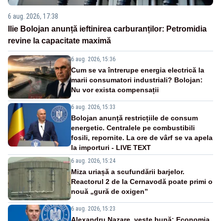
6 aug. 2026, 17:38
Ilie Bolojan anunță ieftinirea carburanților: Petromidia
revine la capacitate maximă
6 aug. 2026, 15:36
Cum se va întrerupe energia electrică la
marii consumatori industriali? Bolojan:
Nu vor exista compensații
6 aug. 2026, 15:33
Bolojan anunță restricțiile de consum
energetic. Centralele pe combustibili
fosili, repornite. La ore de vârf se va apela
la importuri - LIVE TEXT
6 aug. 2026, 15:24
Miza uriașă a scufundării barjelor.
Reactorul 2 de la Cernavodă poate primi o
nouă „gură de oxigen”
6 aug. 2026, 15:23
Alexandru Nazare, veste bună: Economia