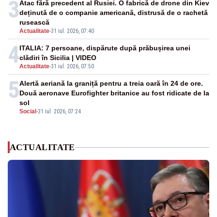
3
Atac fără precedent al Rusiei. O fabrică de drone din Kiev
deținută de o companie americană, distrusă de o rachetă
rusească
Actualitate
-
31 iul. 2026, 07:40
4
ITALIA: 7 persoane, dispărute după prăbușirea unei
clădiri în Sicilia | VIDEO
Actualitate
-
31 iul. 2026, 07:50
5
Alertă aeriană la graniță pentru a treia oară în 24 de ore.
Două aeronave Eurofighter britanice au fost ridicate de la
sol
Social
-
31 iul. 2026, 07:24
ACTUALITATE