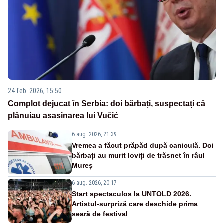
24 feb. 2026, 15:50
Complot dejucat în Serbia: doi bărbați, suspectați că
plănuiau asasinarea lui Vučić
6 aug. 2026, 21:39
Vremea a făcut prăpăd după caniculă. Doi
bărbați au murit loviți de trăsnet în râul
Mureș
6 aug. 2026, 20:17
Start spectaculos la UNTOLD 2026.
Artistul-surpriză care deschide prima
seară de festival