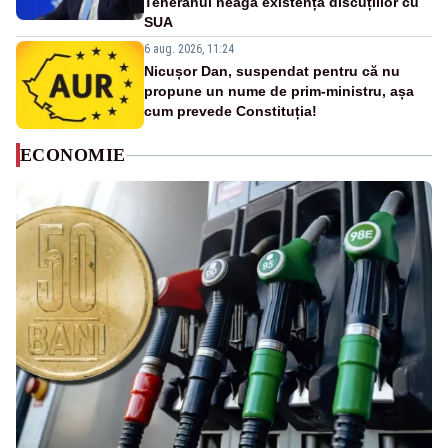
Teheranul neagă existența discuțiilor cu
SUA
6 aug. 2026, 11:24
Nicușor Dan, suspendat pentru că nu
propune un nume de prim-ministru, așa
cum prevede Constituția!
ECONOMIE