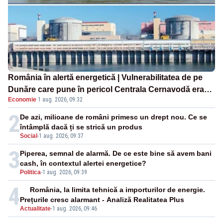
România în alertă energetică | Vulnerabilitatea de pe
Dunăre care pune în pericol Centrala Cernavodă era
Economie
·
1 aug. 2026, 09:32
cunoscută de pe vremea lui Ceaușescu
2
De azi, milioane de români primesc un drept nou. Ce se
întâmplă dacă ți se strică un produs
Social
-
1 aug. 2026, 09:37
3
Piperea, semnal de alarmă. De ce este bine să avem bani
cash, în contextul alertei energetice?
Politica
-
1 aug. 2026, 09:39
4
România, la limita tehnică a importurilor de energie.
Prețurile cresc alarmant - Analiză Realitatea Plus
Actualitate
-
1 aug. 2026, 09:46