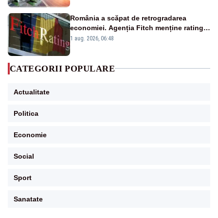
România a scăpat de retrogradarea
economiei. Agenția Fitch menține ratingul
„BBB-” cu perspectivă negativă
1 aug. 2026, 06:48
CATEGORII POPULARE
Actualitate
Politica
Economie
Social
Sport
Sanatate