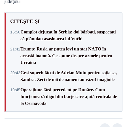
județului.
CITEȘTE ȘI
Complot dejucat în Serbia: doi bărbați, suspectați
15:50
că plănuiau asasinarea lui Vučić
Trump: Rusia ar putea lovi un stat NATO în
21:42
această toamnă. Ce spune despre armele pentru
Ucraina
Gest superb făcut de Adrian Mutu pentru soția sa,
20:43
Sandra. Zeci de mii de oameni au văzut imaginile
Operațiune fără precedent pe Dunăre. Cum
19:45
funcționează digul din barje care ajută centrala de
la Cernavodă