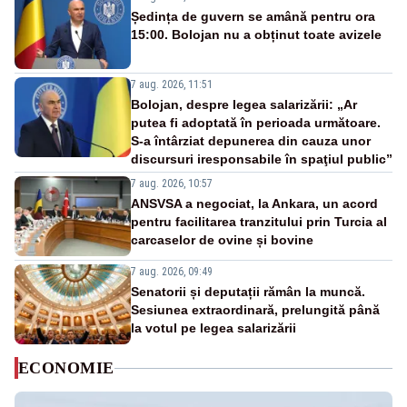
Ședința de guvern se amână pentru ora
15:00. Bolojan nu a obținut toate avizele
7 aug. 2026, 11:51
Bolojan, despre legea salarizării: „Ar
putea fi adoptată în perioada următoare.
S-a întârziat depunerea din cauza unor
discursuri iresponsabile în spaţiul public”
7 aug. 2026, 10:57
ANSVSA a negociat, la Ankara, un acord
pentru facilitarea tranzitului prin Turcia al
carcaselor de ovine și bovine
7 aug. 2026, 09:49
Senatorii și deputații rămân la muncă.
Sesiunea extraordinară, prelungită până
la votul pe legea salarizării
ECONOMIE