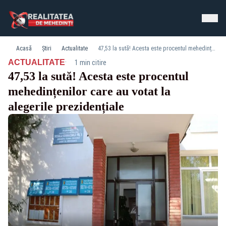
Acasă
Știri
Actualitate
47,53 la sută! Acesta este procentul mehedințenilor care au votat la alegerile prezidențiale
·
ACTUALITATE
1 min citire
47,53 la sută! Acesta este procentul
mehedințenilor care au votat la
alegerile prezidențiale