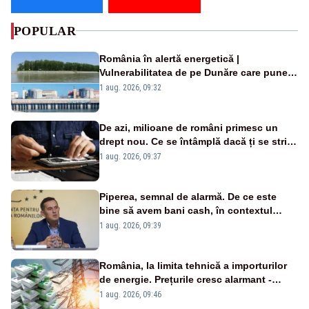
POPULAR
România în alertă energetică |
Vulnerabilitatea de pe Dunăre care pune
în pericol Centrala Cernavodă era
1 aug. 2026, 09:32
cunoscută de pe vremea lui Ceaușescu
De azi, milioane de români primesc un
drept nou. Ce se întâmplă dacă ți se strică
un produs
1 aug. 2026, 09:37
Piperea, semnal de alarmă. De ce este
bine să avem bani cash, în contextul
alertei energetice?
1 aug. 2026, 09:39
România, la limita tehnică a importurilor
de energie. Prețurile cresc alarmant -
Analiză Realitatea Plus
1 aug. 2026, 09:46