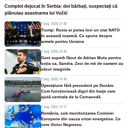
Complot dejucat în Serbia: doi bărbați, suspectați că
plănuiau asasinarea lui Vučić
7 aug. 2026, 21:42
Trump: Rusia ar putea lovi un stat NATO
în această toamnă. Ce spune despre
armele pentru Ucraina
7 aug. 2026, 20:43
Gest superb făcut de Adrian Mutu pentru
soția sa, Sandra. Zeci de mii de oameni au
văzut imaginile
7 aug. 2026, 19:45
Operațiune fără precedent pe Dunăre.
Cum funcționează digul din barje care
ajută centrala de la Cernavodă
7 aug. 2026, 19:17
România, sub monitorizarea Comisiei
Europene din cauza crizei energetice. Ce
cere Victor Negrescu