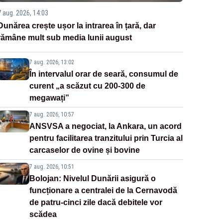
7 aug. 2026, 14:03
Dunărea crește ușor la intrarea în țară, dar
rămâne mult sub media lunii august
7 aug. 2026, 13:02
În intervalul orar de seară, consumul de
curent „a scăzut cu 200-300 de
megawați”
7 aug. 2026, 10:57
ANSVSA a negociat, la Ankara, un acord
pentru facilitarea tranzitului prin Turcia al
carcaselor de ovine și bovine
7 aug. 2026, 10:51
Bolojan: Nivelul Dunării asigură o
funcționare a centralei de la Cernavodă
de patru-cinci zile dacă debitele vor
scădea