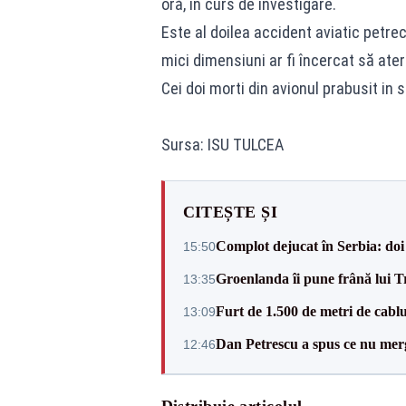
oră, în curs de investigare.
Este al doilea accident aviatic petrec
mici dimensiuni ar fi încercat să ater
Cei doi morti din avionul prabusit in
Sursa: ISU TULCEA
CITEȘTE ȘI
Complot dejucat în Serbia: doi 
15:50
Groenlanda îi pune frână lui 
13:35
Furt de 1.500 de metri de cablu
13:09
Dan Petrescu a spus ce nu merg
12:46