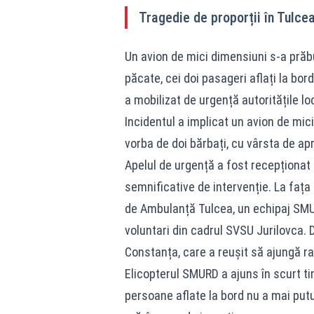
Tragedie de proporții în Tulce
Un avion de mici dimensiuni s-a prăbu
păcate, cei doi pasageri aflați la bord
a mobilizat de urgență autoritățile lo
Incidentul a implicat un avion de mici
vorba de doi bărbați, cu vârsta de ap
Apelul de urgență a fost recepționat 
semnificative de intervenție. La fața 
de Ambulanță Tulcea, un echipaj SMU
voluntari din cadrul SVSU Jurilovca. 
Constanța, care a reușit să ajungă ra
Elicopterul SMURD a ajuns în scurt tim
persoane aflate la bord nu a mai putu