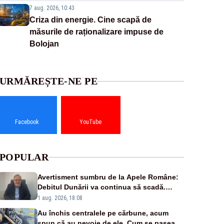
7 aug. 2026, 10:43
Criza din energie. Cine scapă de
măsurile de raționalizare impuse de
Bolojan
URMĂREȘTE-NE PE
Facebook
YouTube
POPULAR
Avertisment sumbru de la Apele Române:
Debitul Dunării va continua să scadă.
Cernavodă s-ar putea închide în 4 zile
1 aug. 2026, 18:08
Au închis centralele pe cărbune, acum
spun că au nevoie de ele. Cum se pasează