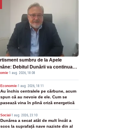
rtisment sumbru de la Apele
âne: Debitul Dunării va continua
omie
·
1 aug. 2026, 18:08
scadă. Cernavodă s-ar putea închide
 zile
2
Economie
-
1 aug. 2026, 18:11
Au închis centralele pe cărbune, acum
spun că au nevoie de ele. Cum se
pasează vina în plină criză energetică
3
Social
-
1 aug. 2026, 23:10
Dunărea a secat atât de mult încât a
scos la suprafață nave naziste din al