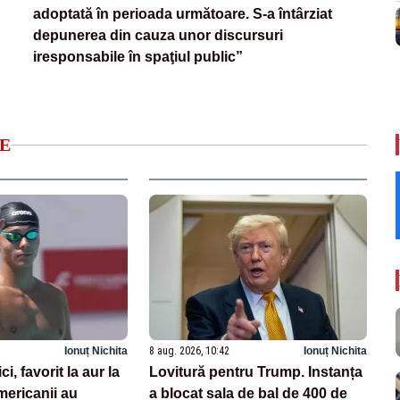
adoptată în perioada următoare. S-a întârziat
depunerea din cauza unor discursuri
iresponsabile în spaţiul public”
E
Ionuț Nichita
8 aug. 2026, 10:42
Ionuț Nichita
, favorit la aur la
Lovitură pentru Trump. Instanța
ericanii au
a blocat sala de bal de 400 de