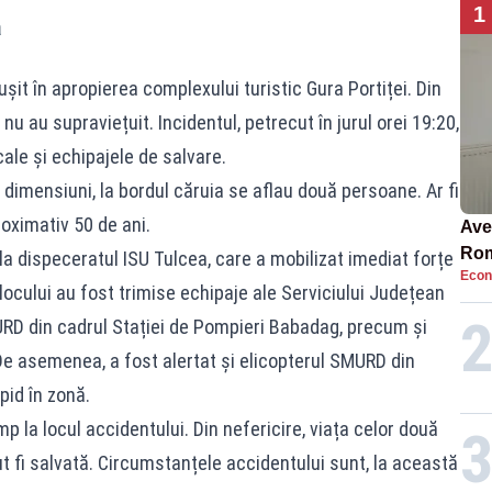
1
a
șit în apropierea complexului turistic Gura Portiței. Din
 nu au supraviețuit. Incidentul, petrecut în jurul orei 19:20,
cale și echipajele de salvare.
 dimensiuni, la bordul căruia se aflau două persoane. Ar fi
roximativ 50 de ani.
Ave
Rom
la dispeceratul ISU Tulcea, care a mobilizat imediat forțe
Econ
să 
locului au fost trimise echipaje ale Serviciului Județean
în 4
RD din cadrul Stației de Pompieri Babadag, precum și
De asemenea, a fost alertat și elicopterul SMURD din
pid în zonă.
p la locul accidentului. Din nefericire, viața celor două
t fi salvată. Circumstanțele accidentului sunt, la această