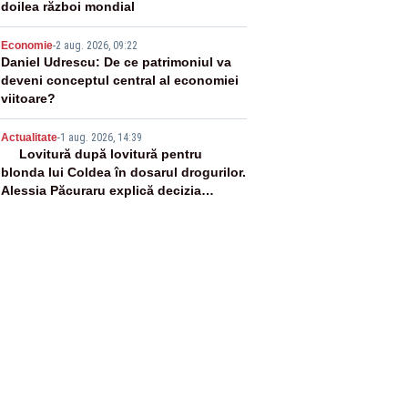
doilea război mondial
4
Economie
-
2 aug. 2026, 09:22
Daniel Udrescu: De ce patrimoniul va
deveni conceptul central al economiei
viitoare?
5
Actualitate
-
1 aug. 2026, 14:39
Lovitură după lovitură pentru
blonda lui Coldea în dosarul drogurilor.
Alessia Păcuraru explică decizia
magistraților