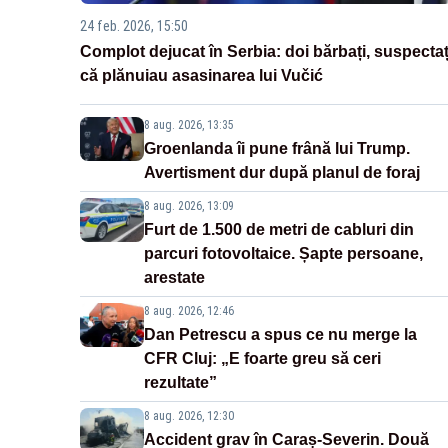
24 feb. 2026, 15:50
Complot dejucat în Serbia: doi bărbați, suspectaț
că plănuiau asasinarea lui Vučić
8 aug. 2026, 13:35
Groenlanda îi pune frână lui Trump.
Avertisment dur după planul de foraj
8 aug. 2026, 13:09
Furt de 1.500 de metri de cabluri din
parcuri fotovoltaice. Șapte persoane,
arestate
8 aug. 2026, 12:46
Dan Petrescu a spus ce nu merge la
CFR Cluj: „E foarte greu să ceri
rezultate”
8 aug. 2026, 12:30
Accident grav în Caraș-Severin. Două