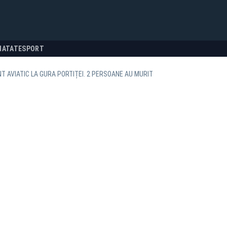
NATATE
SPORT
T AVIATIC LA GURA PORTIȚEI. 2 PERSOANE AU MURIT