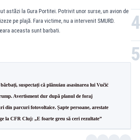
ut astăzi la Gura Portitei. Potrivit unor surse, un avion de
izeze pe plajă. Fara victime, nu a intervenit SMURD.
 seara aceasta sunt barbati.
bărbați, suspectați că plănuiau asasinarea lui Vučić
Trump. Avertisment dur după planul de foraj
ri din parcuri fotovoltaice. Șapte persoane, arestate
e la CFR Cluj: „E foarte greu să ceri rezultate”