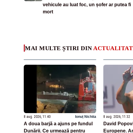
vehicule au luat foc, un șofer ar putea fi
mort
MAI MULTE ȘTIRI DIN
ACTUALITAT
8 aug. 2026, 11:40
Ionuț Nichita
8 aug. 2026, 11:32
A doua barjă a ajuns pe fundul
David Popovici
Dunării. Ce urmează pentru
Europene. Am