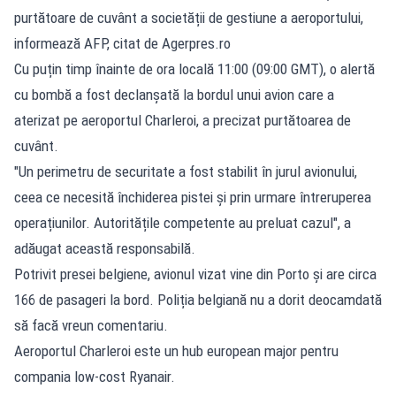
purtătoare de cuvânt a societății de gestiune a aeroportului,
informează AFP, citat de Agerpres.ro
Cu puțin timp înainte de ora locală 11:00 (09:00 GMT), o alertă
cu bombă a fost declanșată la bordul unui avion care a
aterizat pe aeroportul Charleroi, a precizat purtătoarea de
cuvânt.
"Un perimetru de securitate a fost stabilit în jurul avionului,
ceea ce necesită închiderea pistei și prin urmare întreruperea
operațiunilor. Autoritățile competente au preluat cazul", a
adăugat această responsabilă.
Potrivit presei belgiene, avionul vizat vine din Porto și are circa
166 de pasageri la bord. Poliția belgiană nu a dorit deocamdată
să facă vreun comentariu.
Aeroportul Charleroi este un hub european major pentru
compania low-cost Ryanair.