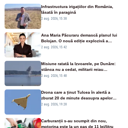
Infrastructura irigațiilor din România,
lăsată în paragină
2 aug. 2026, 15:38
Ana Maria Păcuraru demască planul lui
Bolojan. O nouă ediție explozivă a
emisiunii „Miza Zilei” la Realitatea PLUS
2 aug. 2026, 15:42
Misiune ratată la Izvoarele, pe Dunăre:
stânca nu a cedat, militarii reiau
detonările luni – VIDEO
2 aug. 2026, 15:48
Drona care a ținut Tulcea în alertă a
zburat 20 de minute deasupra apelor
României. Au fost ridicate două F-16
2 aug. 2026, 19:28
Carburanții s-au scumpit din nou,
motorina este la un pas de 11 lei/litru