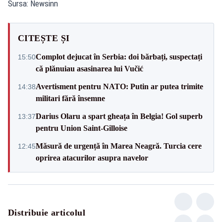
Sursa: Newsinn
CITEȘTE ȘI
Complot dejucat în Serbia: doi bărbați, suspectați
15:50
că plănuiau asasinarea lui Vučić
Avertisment pentru NATO: Putin ar putea trimite
14:38
militari fără însemne
Darius Olaru a spart gheața în Belgia! Gol superb
13:37
pentru Union Saint-Gilloise
Măsură de urgență în Marea Neagră. Turcia cere
12:45
oprirea atacurilor asupra navelor
Distribuie articolul