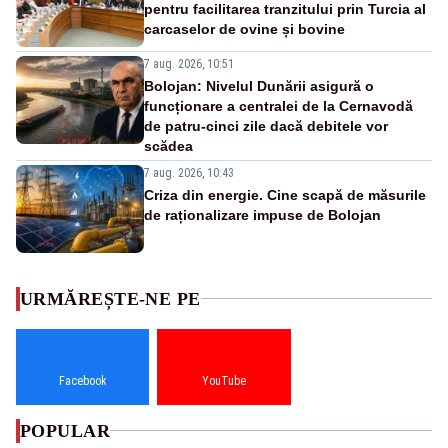
pentru facilitarea tranzitului prin Turcia al
carcaselor de ovine și bovine
7 aug. 2026, 10:51
Bolojan: Nivelul Dunării asigură o
funcționare a centralei de la Cernavodă
de patru-cinci zile dacă debitele vor
scădea
7 aug. 2026, 10:43
Criza din energie. Cine scapă de măsurile
de raționalizare impuse de Bolojan
URMĂREȘTE-NE PE
Facebook
YouTube
POPULAR