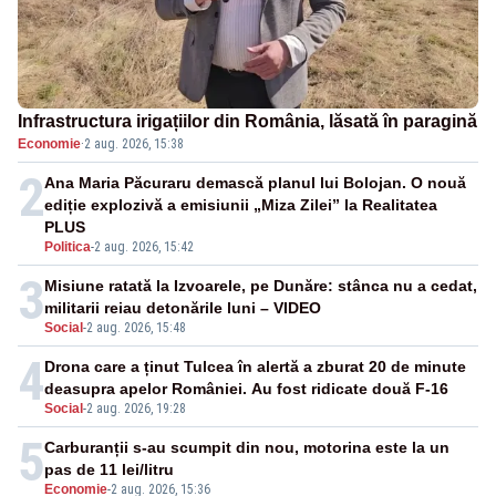
Infrastructura irigațiilor din România, lăsată în paragină
Economie
·
2 aug. 2026, 15:38
2
Ana Maria Păcuraru demască planul lui Bolojan. O nouă
ediție explozivă a emisiunii „Miza Zilei” la Realitatea
PLUS
Politica
-
2 aug. 2026, 15:42
3
Misiune ratată la Izvoarele, pe Dunăre: stânca nu a cedat,
militarii reiau detonările luni – VIDEO
Social
-
2 aug. 2026, 15:48
4
Drona care a ținut Tulcea în alertă a zburat 20 de minute
deasupra apelor României. Au fost ridicate două F-16
Social
-
2 aug. 2026, 19:28
5
Carburanții s-au scumpit din nou, motorina este la un
pas de 11 lei/litru
Economie
-
2 aug. 2026, 15:36