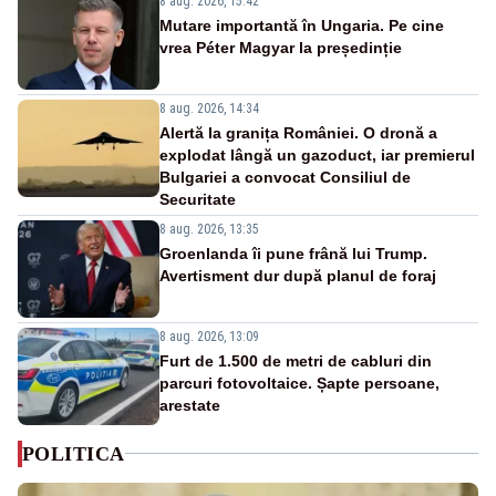
8 aug. 2026, 15:42
Mutare importantă în Ungaria. Pe cine
vrea Péter Magyar la președinție
8 aug. 2026, 14:34
Alertă la granița României. O dronă a
explodat lângă un gazoduct, iar premierul
Bulgariei a convocat Consiliul de
Securitate
8 aug. 2026, 13:35
Groenlanda îi pune frână lui Trump.
Avertisment dur după planul de foraj
8 aug. 2026, 13:09
Furt de 1.500 de metri de cabluri din
parcuri fotovoltaice. Șapte persoane,
arestate
POLITICA