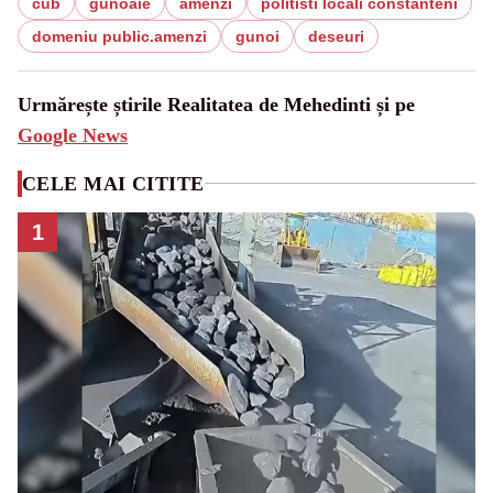
cub
gunoaie
amenzi
politisti locali constanteni
domeniu public.amenzi
gunoi
deseuri
Urmărește știrile Realitatea de Mehedinti și pe
Google News
CELE MAI CITITE
1