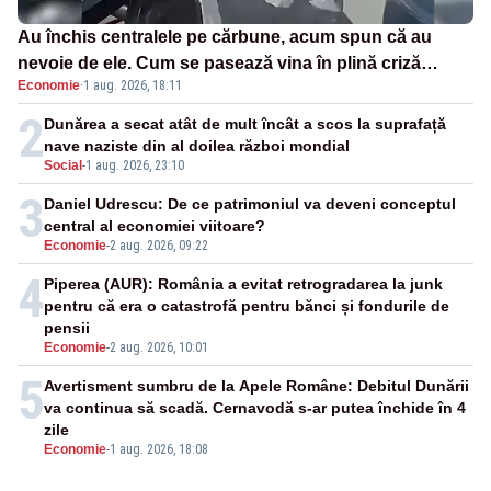
Au închis centralele pe cărbune, acum spun că au
nevoie de ele. Cum se pasează vina în plină criză
Economie
·
1 aug. 2026, 18:11
energetică
2
Dunărea a secat atât de mult încât a scos la suprafață
nave naziste din al doilea război mondial
Social
-
1 aug. 2026, 23:10
3
Daniel Udrescu: De ce patrimoniul va deveni conceptul
central al economiei viitoare?
Economie
-
2 aug. 2026, 09:22
4
Piperea (AUR): România a evitat retrogradarea la junk
pentru că era o catastrofă pentru bănci și fondurile de
pensii
Economie
-
2 aug. 2026, 10:01
5
Avertisment sumbru de la Apele Române: Debitul Dunării
va continua să scadă. Cernavodă s-ar putea închide în 4
zile
Economie
-
1 aug. 2026, 18:08