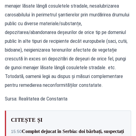
menajer lăsate lângă cosuletele stradale, nesalubrizarea
carosabilului în perimetrul șantierelor prin murdărirea drumului
public cu diverse materiale/substanțe,
depozitarea/abandonarea deșeurilor de orice tip pe domeniul
public în alte tipuri de recipiente decât europubele (saci, cutii,
bidoane), neigienizarea terenurilor afectate de vegetație
crescută în exces ori depozitări de deșeuri de orice fel, pungi
de gunoi menajer lăsate lângă cosuletele stradale. etc.
Totodată, oamenii legii au dispus și măsuri complementare
pentru remedierea neconformităților constatate.
Sursa: Realitatea de Constanta
CITEȘTE ȘI
Complot dejucat în Serbia: doi bărbați, suspectați
15:50