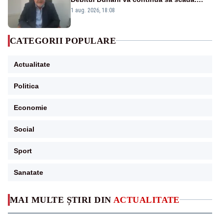
Cernavodă s-ar putea închide în 4 zile
1 aug. 2026, 18:08
CATEGORII POPULARE
Actualitate
Politica
Economie
Social
Sport
Sanatate
MAI MULTE ȘTIRI DIN
ACTUALITATE