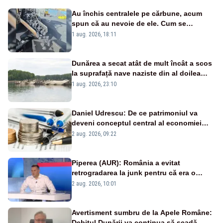
Au închis centralele pe cărbune, acum
spun că au nevoie de ele. Cum se
pasează vina în plină criză energetică
1 aug. 2026, 18:11
Dunărea a secat atât de mult încât a scos
la suprafață nave naziste din al doilea
război mondial
1 aug. 2026, 23:10
Daniel Udrescu: De ce patrimoniul va
deveni conceptul central al economiei
viitoare?
2 aug. 2026, 09:22
Piperea (AUR): România a evitat
retrogradarea la junk pentru că era o
catastrofă pentru bănci și fondurile de
2 aug. 2026, 10:01
pensii
Avertisment sumbru de la Apele Române:
Debitul Dunării va continua să scadă.