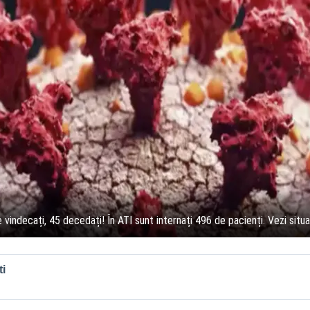
 vindecați, 45 decedați! În ATI sunt internați 496 de pacienți. Vezi situaț
i