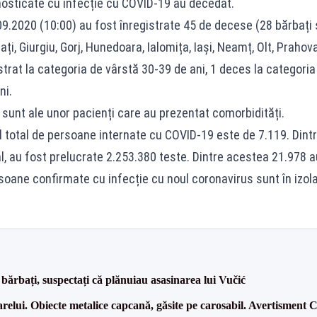
osticate cu infecție cu COVID-19 au decedat.
09.2020 (10:00) au fost înregistrate 45 de decese (28 bărbați și
i, Giurgiu, Gorj, Hunedoara, Ialomița, Iași, Neamț, Olt, Prahova
strat la categoria de vârstă 30-39 de ani, 1 deces la categori
ni.
sunt ale unor pacienți care au prezentat comorbidități.
ul total de persoane internate cu COVID-19 este de 7.119. Dintr
l, au fost prelucrate 2.253.380 teste. Dintre acestea 21.978 au
oane confirmate cu infecție cu noul coronavirus sunt în izolar
bărbați, suspectați că plănuiau asasinarea lui Vučić
arelui. Obiecte metalice capcană, găsite pe carosabil. Avertismen