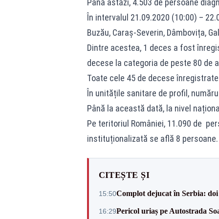
Până astăzi, 4.503 de persoane diagn
În intervalul 21.09.2020 (10:00) – 22.
Buzău, Caraș-Severin, Dâmbovița, Galaț
Dintre acestea, 1 deces a fost înregi
decese la categoria de peste 80 de a
Toate cele 45 de decese înregistrate 
În unitățile sanitare de profil, număr
Până la această dată, la nivel naționa
Pe teritoriul României, 11.090 de pers
instituționalizată se află 8 persoane.
CITEȘTE ȘI
Complot dejucat în Serbia: doi 
15:50
Pericol uriaș pe Autostrada So
16:29