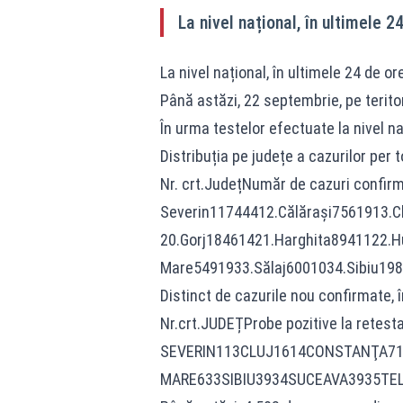
La nivel național, în ultimele 
La nivel național, în ultimele 24 de o
Până astăzi, 22 septembrie, pe terito
În urma testelor efectuate la nivel na
Distribuția pe județe a cazurilor per to
Nr. crt.JudețNumăr de cazuri conf
Severin11744412.Călărași7561913.C
20.Gorj18461421.Harghita8941122.
Mare5491933.Sălaj6001034.Sibiu19
Distinct de cazurile nou confirmate, î
Nr.crt.JUDEȚProbe pozitive la 
SEVERIN113CLUJ1614CONSTANŢA71
MARE633SIBIU3934SUCEAVA3935TE