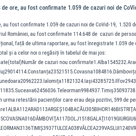
24 de ore, au fost confirmate 1.059 de cazuri noi de CoVi
re, au fost confirmate 1.059 de cazuri noi de CoVid-19, 1.520 d
riul României, au fost confirmate 114.648 de cazuri de persoa
țional, față de ultima raportare, au fost înregistrate 1.059 de
tal și a celor noi o regăsiți în tabelul de mai jos:
irmate(total)Număr de cazuri nou confirmate1.Alba1545232
luj29014114.Constanța23521515.Covasna1084816.Dâmbovița3
Hunedoara20962223.Ialomița11821324.Iași43285725.Ilfov2
811835.Suceava62456036.Teleorman9984937.Timiș35093738.
n urma retestării pacienților care erau deja pozitivi, 599 de pe
retestare1ALBA112ARAD113ARGEŞ104BACĂU305BIHOR146BIS
5COVASNA016DÂMBOVIŢA117DOLJ1518GALAŢI1019GIURGIU
LEORMAN3136TIMIŞ3937TULCEA038VÂLCEA239VASLUI1240V