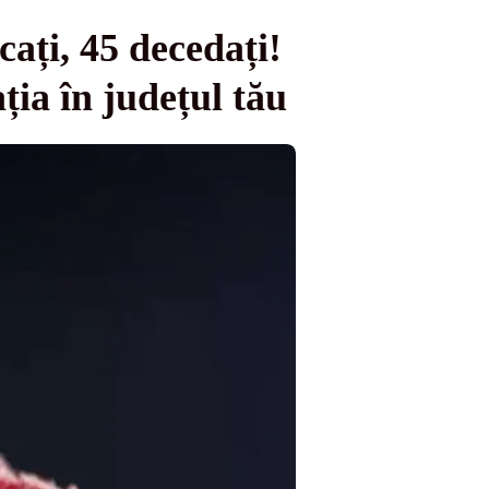
cați, 45 decedați!
ția în județul tău