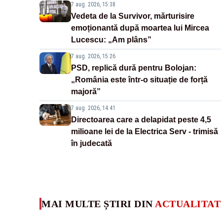
7 aug. 2026, 15:38
Vedeta de la Survivor, mărturisire
emoționantă după moartea lui Mircea
Lucescu: „Am plâns”
7 aug. 2026, 15:26
PSD, replică dură pentru Bolojan:
„România este într-o situație de forță
majoră”
7 aug. 2026, 14:41
Directoarea care a delapidat peste 4,5
milioane lei de la Electrica Serv - trimisă
în judecată
MAI MULTE ȘTIRI DIN
ACTUALITAT