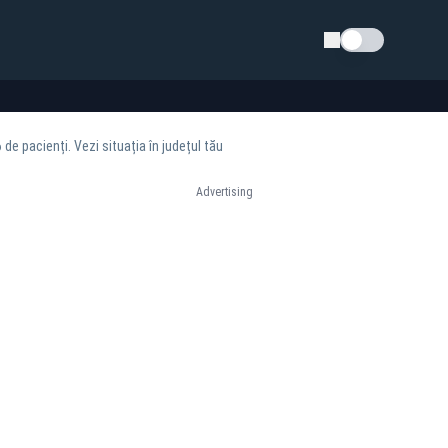
Schimba tema
 de pacienți. Vezi situația în județul tău
Advertising