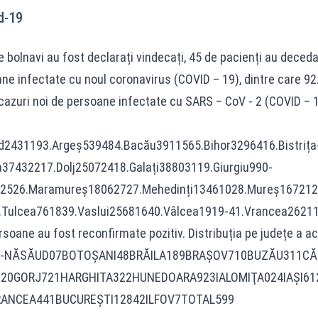
d-19
e bolnavi au fost declarați vindecați, 45 de pacienți au deceda
ne infectate cu noul coronavirus (COVID – 19), dintre care 92.
 cazuri noi de persoane infectate cu SARS – CoV - 2 (COVID – 19
.Arad2431193.Argeș539484.Bacău3911565.Bihor3296416.Bistr
7432217.Dolj25072418.Galați38803119.Giurgiu990-
9432526.Maramureș18062727.Mehedinți13461028.Mureș16721
Tulcea761839.Vaslui25681640.Vâlcea1919-41.Vrancea26211
rsoane au fost reconfirmate pozitiv. Distribuția pe județe a ace
TRIŢA-NĂSĂUD07BOTOŞANI48BRĂILA189BRAŞOV710BUZĂU311C
620GORJ721HARGHITA322HUNEDOARA923IALOMIŢA024IAŞI
RANCEA441BUCUREŞTI12842ILFOV7TOTAL599