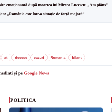
isire emoționantă după moartea lui Mircea Lucescu: „Am plâns”
an: „România este într-o situație de forță majoră”
ati
decese
cazuri
Romania
bilant
hedinti și pe
Google News
POLITICA