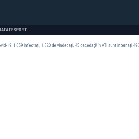
NATATE
SPORT
ovid-19: 1.059 infectați, 1.520 de vindecați, 45 decedați! În ATI sunt internați 496