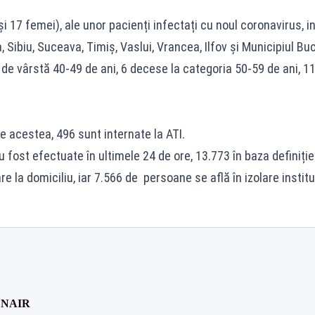
 17 femei), ale unor pacienți infectați cu noul coronavirus, int
, Sibiu, Suceava, Timiș, Vaslui, Vrancea, Ilfov și Municipiul Buc
a de vârstă 40-49 de ani, 6 decese la categoria 50-59 de ani, 1
e acestea, 496 sunt internate la ATI.
 fost efectuate în ultimele 24 de ore, 13.773 în baza definiției
e la domiciliu, iar 7.566 de persoane se află în izolare instit
t CNAIR