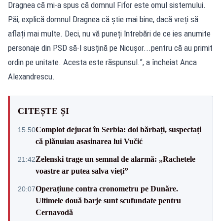
Dragnea că mi-a spus că domnul Fifor este omul sistemului.
Păi, explică domnul Dragnea că știe mai bine, dacă vreți să
aflați mai multe. Deci, nu vă puneți întrebări de ce ies anumite
personaje din PSD să-l susțină pe Nicușor...pentru că au primit
ordin pe unitate. Acesta este răspunsul.”, a încheiat Anca
Alexandrescu.
CITEȘTE ȘI
Complot dejucat în Serbia: doi bărbați, suspectați
15:50
că plănuiau asasinarea lui Vučić
Zelenski trage un semnal de alarmă: „Rachetele
21:42
voastre ar putea salva vieți”
Operațiune contra cronometru pe Dunăre.
20:07
Ultimele două barje sunt scufundate pentru
Cernavodă