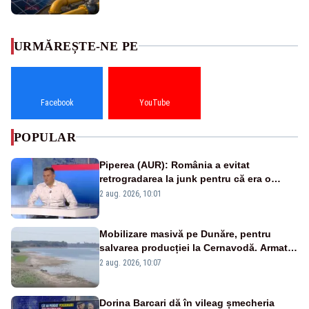
URMĂREȘTE-NE PE
Facebook
YouTube
POPULAR
Piperea (AUR): România a evitat
retrogradarea la junk pentru că era o
catastrofă pentru bănci și fondurile de
2 aug. 2026, 10:01
pensii
Mobilizare masivă pe Dunăre, pentru
salvarea producției la Cernavodă. Armata
va detona o stâncă și va devia apa
2 aug. 2026, 10:07
fluviului - IMAGINI AERIENE
Dorina Barcari dă în vileag șmecheria