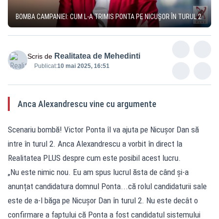
BOMBA CAMPANIEI: CUM L-A TRIMIS PONTA PE NICUȘOR ÎN TURUL 2
Realitatea de Mehedinti
Scris de
Publicat:
10 mai 2025, 16:51
Anca Alexandrescu vine cu argumente
Scenariu bombă! Victor Ponta îl va ajuta pe Nicușor Dan să
intre în turul 2. Anca Alexandrescu a vorbit în direct la
Realitatea PLUS despre cum este posibil acest lucru.
„Nu este nimic nou. Eu am spus lucrul ăsta de când și-a
anunțat candidatura domnul Ponta...că rolul candidaturii sale
este de a-l băga pe Nicușor Dan în turul 2. Nu este decât o
confirmare a faptului că Ponta a fost candidatul sistemului