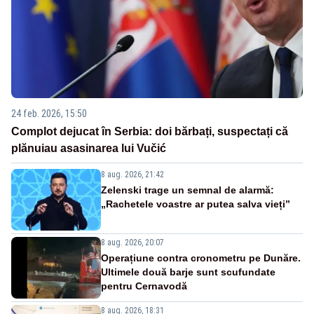
24 feb. 2026, 15:50
Complot dejucat în Serbia: doi bărbați, suspectați că
plănuiau asasinarea lui Vučić
8 aug. 2026, 21:42
Zelenski trage un semnal de alarmă:
„Rachetele voastre ar putea salva vieți”
8 aug. 2026, 20:07
Operațiune contra cronometru pe Dunăre.
Ultimele două barje sunt scufundate
pentru Cernavodă
8 aug. 2026, 18:31