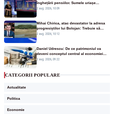
înghețării pensiilor. Sumele uriașe
pierdute de fiecare român
2 aug. 2026, 10:09
Mihai Chirica, atac devastator la adresa
progresiștilor lui Bolojan: Trebuie să
protejăm și natura, dar nu șținem omaneii
2 aug. 2026, 10:12
în stare permanentă de alertă
Daniel Udrescu: De ce patrimoniul va
deveni conceptul central al economiei
viitoare?
2 aug. 2026, 09:22
CATEGORII POPULARE
Actualitate
Politica
Economie