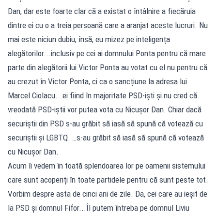
Dan, dar este foarte clar că a existat o întâlnire a fiecăruia
dintre ei cu o a treia persoană care a aranjat aceste lucruri. Nu
mai este niciun dubiu, însă, eu mizez pe inteligența
alegătorilor...inclusiv pe cei ai domnului Ponta pentru că mare
parte din alegătorii lui Victor Ponta au votat cu el nu pentru că
au crezut în Victor Ponta, ci ca o sancțiune la adresa lui
Marcel Ciolacu...ei fiind în majoritate PSD-iști și nu cred că
vreodată PSD-iștii vor putea vota cu Nicușor Dan. Chiar dacă
securiștii din PSD s-au grăbit să iasă să spună că votează cu
securiștii și LGBTQ. …s-au grăbit să iasă să spună că votează
cu Nicușor Dan.
Acum îi vedem în toată splendoarea lor pe oamenii sistemului
care sunt acoperiți în toate partidele pentru că sunt peste tot.
Vorbim despre asta de cinci ani de zile. Da, cei care au ieșit de
la PSD și domnul Fifor...Îl putem întreba pe domnul Liviu