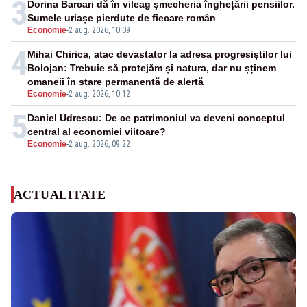
3
Dorina Barcari dă în vileag șmecheria înghețării pensiilor.
Sumele uriașe pierdute de fiecare român
Economie
-
2 aug. 2026, 10:09
4
Mihai Chirica, atac devastator la adresa progresiștilor lui
Bolojan: Trebuie să protejăm și natura, dar nu șținem
omaneii în stare permanentă de alertă
Economie
-
2 aug. 2026, 10:12
5
Daniel Udrescu: De ce patrimoniul va deveni conceptul
central al economiei viitoare?
Economie
-
2 aug. 2026, 09:22
ACTUALITATE