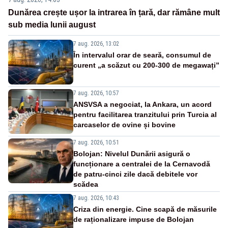
Dunărea crește ușor la intrarea în țară, dar rămâne mult
sub media lunii august
7 aug. 2026, 13:02
În intervalul orar de seară, consumul de
curent „a scăzut cu 200-300 de megawați”
7 aug. 2026, 10:57
ANSVSA a negociat, la Ankara, un acord
pentru facilitarea tranzitului prin Turcia al
carcaselor de ovine și bovine
7 aug. 2026, 10:51
Bolojan: Nivelul Dunării asigură o
funcționare a centralei de la Cernavodă
de patru-cinci zile dacă debitele vor
scădea
7 aug. 2026, 10:43
Criza din energie. Cine scapă de măsurile
de raționalizare impuse de Bolojan