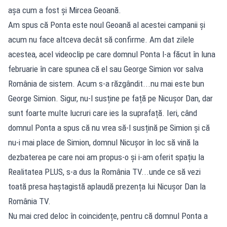
așa cum a fost și Mircea Geoană.
Am spus că Ponta este noul Geoană al acestei campanii și
acum nu face altceva decât să confirme. Am dat zilele
acestea, acel videoclip pe care domnul Ponta l-a făcut în luna
februarie în care spunea că el sau George Simion vor salva
România de sistem. Acum s-a răzgândit...nu mai este bun
George Simion. Sigur, nu-l susține pe față pe Nicușor Dan, dar
sunt foarte multe lucruri care ies la suprafață. Ieri, când
domnul Ponta a spus că nu vrea să-l susțină pe Simion și că
nu-i mai place de Simion, domnul Nicușor în loc să vină la
dezbaterea pe care noi am propus-o și i-am oferit spațiu la
Realitatea PLUS, s-a dus la România TV...unde ce să vezi
toată presa haștagistă aplaudă prezența lui Nicușor Dan la
România TV.
Nu mai cred deloc în coincidențe, pentru că domnul Ponta a