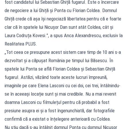
fost candidatul lui Sebastian Ghiță fugarul. Este o încercare
de negociere a lui Ghiță și Ponta cu Florian Coldea. Domnul
Ghiță crede că așa își negociază libertatea pentru că e foarte
clar că în spatele lui Nicușor Dan sunt atât Coldea, cât și
Laura Codruța Kovesi.”, a spus Anca Alexandrescu, exclusiv la
Realitatea PLUS.
„Tot ceea ce presupune acest sistem care timp de 10 ani s-a
dezvoltat și a căpușat România pe timpul lui Băsescu. În
spatele lui Ponta se află Florian Coldea și Sebastian Ghiță
fugarul. Astăzi, văzând toate aceste lucruri împreună,
imaginile pe care Elena Lasconi cu cei doi, cei trei, întâlnindu-
se în aceeași locație sunt și mai credibile. Nu a mai revenit
doamna Lasconi cu filmulețul pentru că probabil a fost
presiune asupra ei și a fost îngenunchiată, dar fotografiile
confirmă că a existat o înțelegere anterioară cu Coldea.
Nu știu dacă s-au întâlnit domnul Ponta cu domnul Nicușor