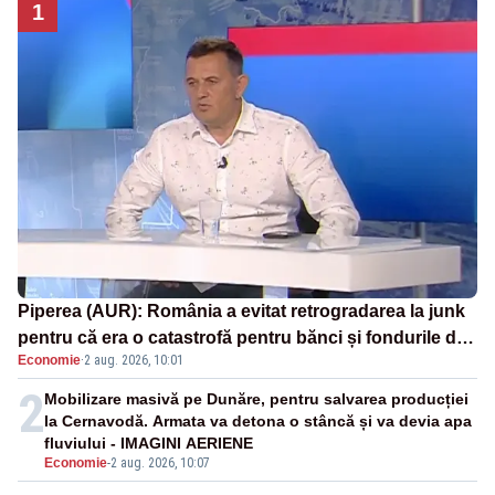
1
Piperea (AUR): România a evitat retrogradarea la junk
pentru că era o catastrofă pentru bănci și fondurile de
Economie
·
2 aug. 2026, 10:01
pensii
2
Mobilizare masivă pe Dunăre, pentru salvarea producției
la Cernavodă. Armata va detona o stâncă și va devia apa
fluviului - IMAGINI AERIENE
Economie
-
2 aug. 2026, 10:07