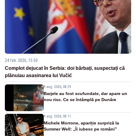
24 feb. 2026, 15:50
Complot dejucat în Serbia: doi bărbați, suspectați că
plănuiau asasinarea lui Vučić
9 aug. 2026, 08:29
Barjele au fost scufundate, dar apare un
nou risc. Ce se întâmplă pe Dunăre
9 aug. 2026, 08:11
Michele Morrone, apariție surpriză la
Summer Well: „Îi iubesc pe români”