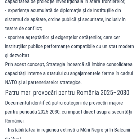
capacitatea de proiecție investițională în afara frontierelor;
- experiența acumulată de diplomație și de instituțiile din
sistemul de apărare, ordine publică și securitate, inclusiv în
teatre de conflict;
- sporirea așteptărilor și exigențelor cetățenilor, care cer
instituțiilor publice performanțe compatibile cu un stat modern
și dezvoltat.
Prin acest concept, Strategia încearcă să îmbine consolidarea
capacității interne a statului cu angajamentele ferme în cadrul
NATO și al parteneriatelor strategice.
Patru mari provocări pentru România 2025–2030
Documentul identifică patru categorii de provocări majore
pentru perioada 2025-2030, cu impact direct asupra securității
României:
- Instabilitatea în regiunea extinsă a Mării Negre și în Balcanii
de Vest;