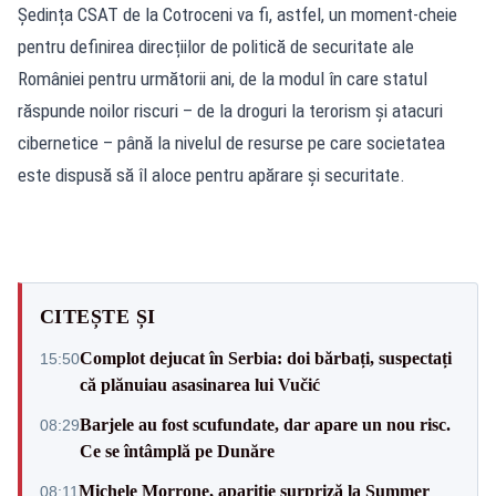
Ședința CSAT de la Cotroceni va fi, astfel, un moment-cheie
pentru definirea direcțiilor de politică de securitate ale
României pentru următorii ani, de la modul în care statul
răspunde noilor riscuri – de la droguri la terorism și atacuri
cibernetice – până la nivelul de resurse pe care societatea
este dispusă să îl aloce pentru apărare și securitate.
CITEȘTE ȘI
Complot dejucat în Serbia: doi bărbați, suspectați
15:50
că plănuiau asasinarea lui Vučić
Barjele au fost scufundate, dar apare un nou risc.
08:29
Ce se întâmplă pe Dunăre
Michele Morrone, apariție surpriză la Summer
08:11