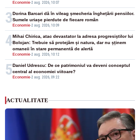
Economie
-
2 aug. 2026, 10:07
3
Dorina Barcari dă în vileag șmecheria înghețării pensiilor.
Sumele uriașe pierdute de fiecare român
Economie
-
2 aug. 2026, 10:09
4
Mihai Chirica, atac devastator la adresa progresiștilor lui
Bolojan: Trebuie să protejăm și natura, dar nu șținem
omaneii în stare permanentă de alertă
Economie
-
2 aug. 2026, 10:12
5
Daniel Udrescu: De ce patrimoniul va deveni conceptul
central al economiei viitoare?
Economie
-
2 aug. 2026, 09:22
ACTUALITATE