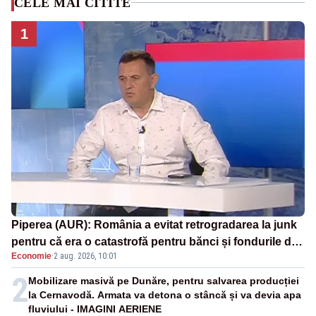
CELE MAI CITITE
1
Piperea (AUR): România a evitat retrogradarea la junk
pentru că era o catastrofă pentru bănci și fondurile de
Economie
·
2 aug. 2026, 10:01
pensii
2
Mobilizare masivă pe Dunăre, pentru salvarea producției
la Cernavodă. Armata va detona o stâncă și va devia apa
fluviului - IMAGINI AERIENE