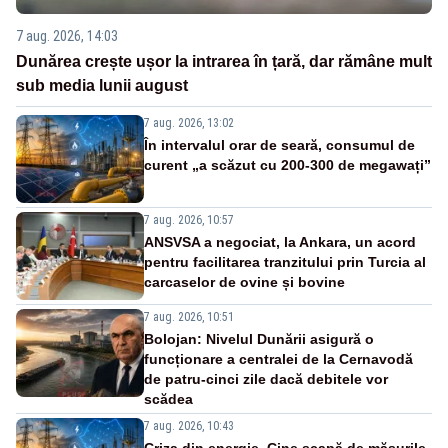
7 aug. 2026, 14:03
Dunărea crește ușor la intrarea în țară, dar rămâne mult
sub media lunii august
7 aug. 2026, 13:02
În intervalul orar de seară, consumul de
curent „a scăzut cu 200-300 de megawați”
7 aug. 2026, 10:57
ANSVSA a negociat, la Ankara, un acord
pentru facilitarea tranzitului prin Turcia al
carcaselor de ovine și bovine
7 aug. 2026, 10:51
Bolojan: Nivelul Dunării asigură o
funcționare a centralei de la Cernavodă
de patru-cinci zile dacă debitele vor
scădea
7 aug. 2026, 10:43
Criza din energie. Cine scapă de măsurile