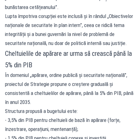
bunăstarea cetățeanului”.
Lupta împotriva corupției este inclusă și în rândul „Obiectivelor
naționale de securitate în plan intern”, ceea ce ridică tema
integrității și a bunei guvernări la nivel de problemă de
securitate națională, nu doar de politică internă sau justiție.
Cheltuielile de apărare ar urma să crească până la
5% din PIB
În domeniul „apărare, ordine publică și securitate națională”,
proiectul de Strategie propune o creștere graduală și
consistentă a cheltuielilor de apărare, până la 5% din PIB, până
în anul 2035.
Structura propusă a bugetului este:
- 3,5% din PIB pentru cheltuieli de bază în apărare (forțe,
înzestrare, operațiuni, mentenanță);
- 1,5% din PIB pentru cheltuieli conexe și investiții