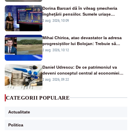
Dorina Barcari dă în vileag șmecheria
înghețării pensiilor. Sumele uriașe
pierdute de fiecare român
2 aug. 2026, 10:09
Mihai Chirica, atac devastator la adresa
progresiștilor lui Bolojan: Trebuie să
protejăm și natura, dar nu șținem omaneii
2 aug. 2026, 10:12
în stare permanentă de alertă
Daniel Udrescu: De ce patrimoniul va
deveni conceptul central al economiei
viitoare?
2 aug. 2026, 09:22
CATEGORII POPULARE
Actualitate
Politica