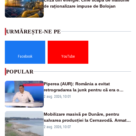
de raționalizare impuse de Bolojan
URMĂREȘTE-NE PE
Facebook
YouTube
POPULAR
Piperea (AUR): România a evitat
retrogradarea la junk pentru că era o
catastrofă pentru bănci și fondurile de
2 aug. 2026, 10:01
pensii
Mobilizare masivă pe Dunăre, pentru
salvarea producției la Cernavodă. Armata
va detona o stâncă și va devia apa
2 aug. 2026, 10:07
fluviului - IMAGINI AERIENE