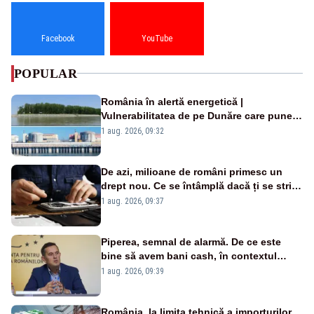
Facebook
YouTube
POPULAR
România în alertă energetică |
Vulnerabilitatea de pe Dunăre care pune
în pericol Centrala Cernavodă era
1 aug. 2026, 09:32
cunoscută de pe vremea lui Ceaușescu
De azi, milioane de români primesc un
drept nou. Ce se întâmplă dacă ți se strică
un produs
1 aug. 2026, 09:37
Piperea, semnal de alarmă. De ce este
bine să avem bani cash, în contextul
alertei energetice?
1 aug. 2026, 09:39
România, la limita tehnică a importurilor