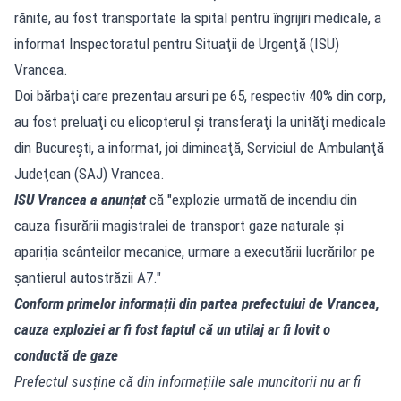
rănite, au fost transportate la spital pentru îngrijiri medicale, a
informat Inspectoratul pentru Situaţii de Urgenţă (ISU)
Vrancea.
Doi bărbaţi care prezentau arsuri pe 65, respectiv 40% din corp,
au fost preluaţi cu elicopterul şi transferaţi la unităţi medicale
din Bucureşti, a informat, joi dimineaţă, Serviciul de Ambulanţă
Judeţean (SAJ) Vrancea.
ISU Vrancea a anunțat
că "explozie urmată de incendiu din
cauza fisurării magistralei de transport gaze naturale și
apariția scânteilor mecanice, urmare a executării lucrărilor pe
șantierul autostrăzii A7."
Conform primelor informații din partea prefectului de Vrancea,
cauza exploziei ar fi fost faptul că un utilaj ar fi lovit o
conductă de gaze
Prefectul susține că din informațiile sale muncitorii nu ar fi