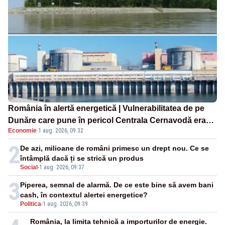
România în alertă energetică | Vulnerabilitatea de pe
Dunăre care pune în pericol Centrala Cernavodă era
Economie
·
1 aug. 2026, 09:32
cunoscută de pe vremea lui Ceaușescu
2
De azi, milioane de români primesc un drept nou. Ce se
întâmplă dacă ți se strică un produs
Social
-
1 aug. 2026, 09:37
3
Piperea, semnal de alarmă. De ce este bine să avem bani
cash, în contextul alertei energetice?
Politica
-
1 aug. 2026, 09:39
România, la limita tehnică a importurilor de energie.