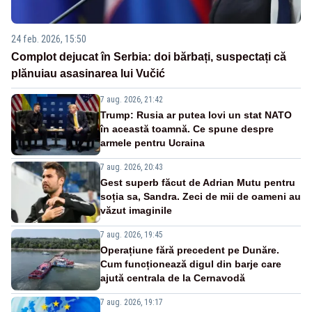
24 feb. 2026, 15:50
Complot dejucat în Serbia: doi bărbați, suspectați că
plănuiau asasinarea lui Vučić
7 aug. 2026, 21:42
Trump: Rusia ar putea lovi un stat NATO
în această toamnă. Ce spune despre
armele pentru Ucraina
7 aug. 2026, 20:43
Gest superb făcut de Adrian Mutu pentru
soția sa, Sandra. Zeci de mii de oameni au
văzut imaginile
7 aug. 2026, 19:45
Operațiune fără precedent pe Dunăre.
Cum funcționează digul din barje care
ajută centrala de la Cernavodă
7 aug. 2026, 19:17