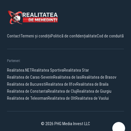
Contact
Termeni și condiții
Politică de confidențialitate
Cod de conduită
Parteneri:
Realitatea.NET
Realitatea Sportiva
Realitatea Star
Realitatea de Caras-Severin
Realitatea de Iasi
Realitatea de Brasov
Realitatea de Bucuresti
Realitatea de Ilfov
Realitatea de Braila
Realitatea de Constanta
Realitatea de Cluj
Realitatea de Giurgiu
Realitatea de Teleorman
Realitatea de Olt
Realitatea de Vaslui
© 2026 PHG Media Invest LLC
Facebook
YouTube