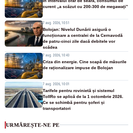
În intervalul orar de seară, consumul de
curent „a scăzut cu 200-300 de megawați”
7 aug. 2026, 10:51
Bolojan: Nivelul Dunării asigură o
funcționare a centralei de la Cernavodă
de patru-cinci zile dacă debitele vor
scădea
7 aug. 2026, 10:43
Criza din energie. Cine scapă de măsurile
de raționalizare impuse de Bolojan
7 aug. 2026, 10:01
Tarifele pentru rovinietă și sistemul
TollRo se aplică de la 1 octombrie 2026.
Ce se schimbă pentru șoferi și
transportatori
URMĂREȘTE-NE PE