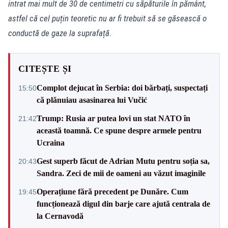
intrat mai mult de 30 de centimetri cu săpăturile în pământ,
astfel că cel puțin teoretic nu ar fi trebuit să se găsească o
conductă de gaze la suprafață.
CITEȘTE ȘI
Complot dejucat în Serbia: doi bărbați, suspectați
15:50
că plănuiau asasinarea lui Vučić
Trump: Rusia ar putea lovi un stat NATO în
21:42
această toamnă. Ce spune despre armele pentru
Ucraina
Gest superb făcut de Adrian Mutu pentru soția sa,
20:43
Sandra. Zeci de mii de oameni au văzut imaginile
Operațiune fără precedent pe Dunăre. Cum
19:45
funcționează digul din barje care ajută centrala de
la Cernavodă