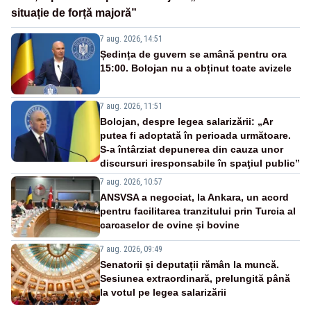
situație de forță majoră”
7 aug. 2026, 14:51
Ședința de guvern se amână pentru ora
15:00. Bolojan nu a obținut toate avizele
7 aug. 2026, 11:51
Bolojan, despre legea salarizării: „Ar
putea fi adoptată în perioada următoare.
S-a întârziat depunerea din cauza unor
discursuri iresponsabile în spaţiul public”
7 aug. 2026, 10:57
ANSVSA a negociat, la Ankara, un acord
pentru facilitarea tranzitului prin Turcia al
carcaselor de ovine și bovine
7 aug. 2026, 09:49
Senatorii și deputații rămân la muncă.
Sesiunea extraordinară, prelungită până
la votul pe legea salarizării