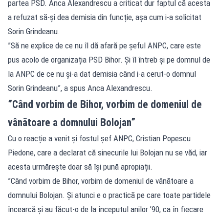
partea PSD. Anca Alexandrescu a criticat dur faptul că acesta
a refuzat să-și dea demisia din funcție, așa cum i-a solicitat
Sorin Grindeanu.
”Să ne explice de ce nu îl dă afară pe șeful ANPC, care este
pus acolo de organizația PSD Bihor. Și îl întreb și pe domnul de
la ANPC de ce nu și-a dat demisia când i-a cerut-o domnul
Sorin Grindeanu”, a spus Anca Alexandrescu.
”Când vorbim de Bihor, vorbim de domeniul de
vânătoare a domnului Bolojan”
Cu o reacție a venit și fostul șef ANPC, Cristian Popescu
Piedone, care a declarat că sinecurile lui Bolojan nu se văd, iar
acesta urmărește doar să își pună apropiații.
”Când vorbim de Bihor, vorbim de domeniul de vânătoare a
domnului Bolojan. Şi atunci e o practică pe care toate partidele
încearcă şi au făcut-o de la începutul anilor ’90, ca în fiecare