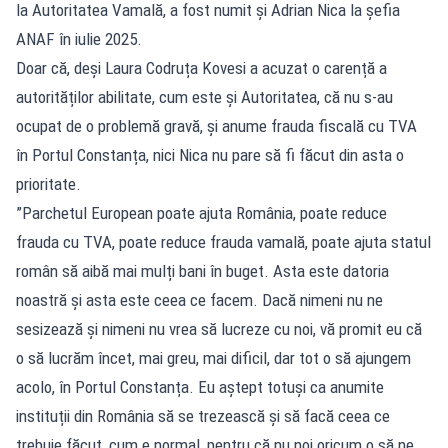
la Autoritatea Vamală, a fost numit și Adrian Nica la șefia
ANAF în iulie 2025.
Doar că, deși Laura Codruța Kovesi a acuzat o carență a
autorităților abilitate, cum este și Autoritatea, că nu s-au
ocupat de o problemă gravă, și anume frauda fiscală cu TVA
în Portul Constanța, nici Nica nu pare să fi făcut din asta o
prioritate.
”Parchetul European poate ajuta România, poate reduce
frauda cu TVA, poate reduce frauda vamală, poate ajuta statul
român să aibă mai mulți bani în buget. Asta este datoria
noastră și asta este ceea ce facem. Dacă nimeni nu ne
sesizează și nimeni nu vrea să lucreze cu noi, vă promit eu că
o să lucrăm încet, mai greu, mai dificil, dar tot o să ajungem
acolo, în Portul Constanța. Eu aștept totuși ca anumite
instituții din România să se trezească și să facă ceea ce
trebuie făcut, cum e normal, pentru că nu noi oricum o să ne