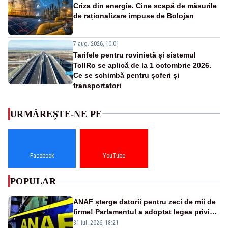
Criza din energie. Cine scapă de măsurile
de raționalizare impuse de Bolojan
7 aug. 2026, 10:01
Tarifele pentru rovinietă și sistemul
TollRo se aplică de la 1 octombrie 2026.
Ce se schimbă pentru șoferi și
transportatori
URMĂREȘTE-NE PE
Facebook
YouTube
POPULAR
ANAF șterge datorii pentru zeci de mii de
firme! Parlamentul a adoptat legea privind
amnistia fiscală
31 iul. 2026, 18:21