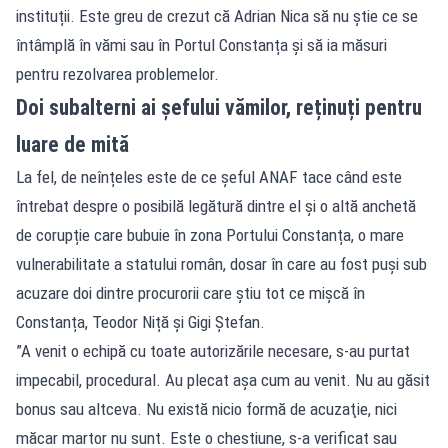
instituții. Este greu de crezut că Adrian Nica să nu știe ce se
întâmplă în vămi sau în Portul Constanța și să ia măsuri
pentru rezolvarea problemelor.
Doi subalterni ai șefului vămilor, reținuți pentru
luare de mită
La fel, de neînțeles este de ce șeful ANAF tace când este
întrebat despre o posibilă legătură dintre el și o altă anchetă
de corupție care bubuie în zona Portului Constanța, o mare
vulnerabilitate a statului român, dosar în care au fost puși sub
acuzare doi dintre procurorii care știu tot ce mișcă în
Constanța, Teodor Niță și Gigi Ștefan.
”A venit o echipă cu toate autorizările necesare, s-au purtat
impecabil, procedural. Au plecat aşa cum au venit. Nu au găsit
bonus sau altceva. Nu există nicio formă de acuzaţie, nici
măcar martor nu sunt. Este o chestiune, s-a verificat sau