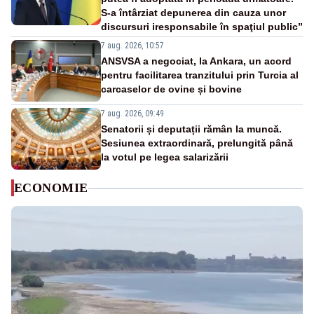
S-a întârziat depunerea din cauza unor
discursuri iresponsabile în spaţiul public”
7 aug. 2026, 10:57
ANSVSA a negociat, la Ankara, un acord
pentru facilitarea tranzitului prin Turcia al
carcaselor de ovine și bovine
7 aug. 2026, 09:49
Senatorii și deputații rămân la muncă.
Sesiunea extraordinară, prelungită până
la votul pe legea salarizării
ECONOMIE