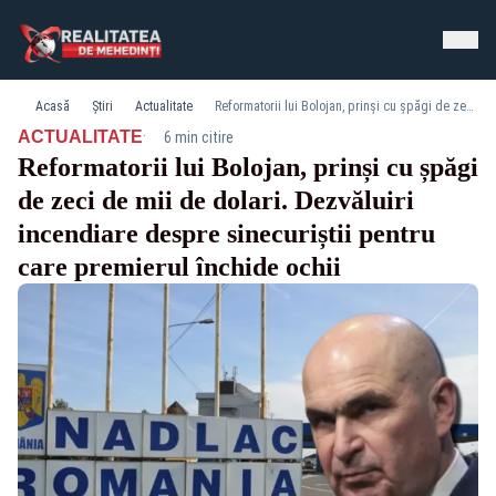
Acasă
Știri
Actualitate
Reformatorii lui Bolojan, prinși cu șpăgi de zeci de mii de dolari. Dezvăluiri incendiare despre sinecuriștii pentru care premierul închide ochii
·
ACTUALITATE
6 min citire
Reformatorii lui Bolojan, prinși cu șpăgi
de zeci de mii de dolari. Dezvăluiri
incendiare despre sinecuriștii pentru
care premierul închide ochii