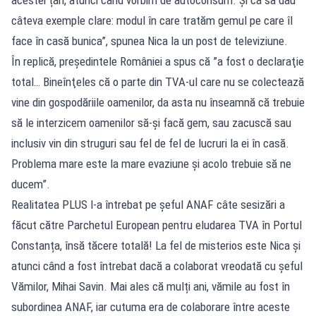
câteva exemple clare: modul în care tratăm gemul pe care îl
face în casă bunica”, spunea Nica la un post de televiziune.
În replică, președintele României a spus că ”a fost o declaraţie
total… Bineînţeles că o parte din TVA-ul care nu se colectează
vine din gospodăriile oamenilor, da asta nu înseamnă că trebuie
să le interzicem oamenilor să-şi facă gem, sau zacuscă sau
inclusiv vin din struguri sau fel de fel de lucruri la ei în casă.
Problema mare este la mare evaziune şi acolo trebuie să ne
ducem”.
Realitatea PLUS l-a întrebat pe șeful ANAF câte sesizări a
făcut către Parchetul European pentru eludarea TVA în Portul
Constanța, însă tăcere totală! La fel de misterios este Nica și
atunci când a fost întrebat dacă a colaborat vreodată cu șeful
Vămilor, Mihai Savin. Mai ales că mulți ani, vămile au fost în
subordinea ANAF, iar cutuma era de colaborare între aceste