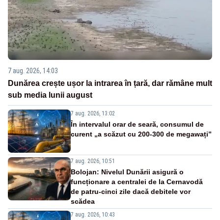
7 aug. 2026, 14:03
Dunărea crește ușor la intrarea în țară, dar rămâne mult
sub media lunii august
7 aug. 2026, 13:02
În intervalul orar de seară, consumul de
curent „a scăzut cu 200-300 de megawați”
7 aug. 2026, 10:51
Bolojan: Nivelul Dunării asigură o
funcționare a centralei de la Cernavodă
de patru-cinci zile dacă debitele vor
scădea
7 aug. 2026, 10:43