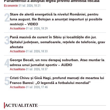
Parlamentul a adoptat legea privind amnistia fiscală
Economie
·
31 iul. 2026, 18:21
2
Stare de alertă energetică la nivelul României, pentru
luna august. Ilie Bolojan a anunțat importuri și posibile
restricții – VIDEO
Actualitate
-
31 iul. 2026, 18:29
3
Pană masivă de curent în Sibiu și localitățile din jur.
Spitalul județean, semafoarele, rețelele de telefonie, grav
afectate
Actualitate
-
31 iul. 2026, 18:33
4
George Becali, un nou derapaj suburban. Atac murdar la
adresa unui jurnalist sportiv – AUDIO
Actualitate
-
31 iul. 2026, 18:37
5
Cristi Chivu și Gică Hagi, profund marcați de moartea lui
Franco Baresi: „O legendă a fotbalului mondial”
Actualitate
-
31 iul. 2026, 17:46
ACTUALITATE