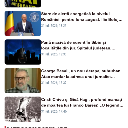
Stare de alertă energetică la nivelul
României, pentru luna august. Ilie Bolojan
a anunțat importuri și posibile restricții –
31 iul. 2026, 18:29
VIDEO
Pană masivă de curent în Sibiu și
localitățile din jur. Spitalul județean,
semafoarele, rețelele de telefonie, grav
31 iul. 2026, 18:33
afectate
George Becali, un nou derapaj suburban.
Atac murdar la adresa unui jurnalist
sportiv – AUDIO
31 iul. 2026, 18:37
Cristi Chivu și Gică Hagi, profund marcați
de moartea lui Franco Baresi: „O legendă
a fotbalului mondial”
31 iul. 2026, 17:46