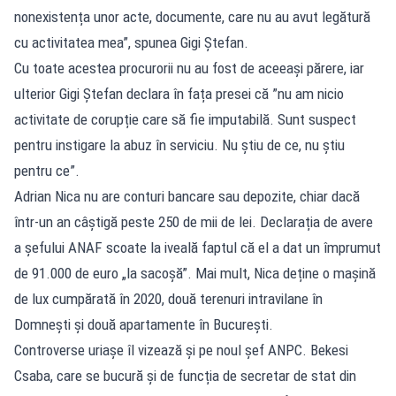
nonexistența unor acte, documente, care nu au avut legătură
cu activitatea mea”, spunea Gigi Ștefan.
Cu toate acestea procurorii nu au fost de aceeași părere, iar
ulterior Gigi Ștefan declara în fața presei că ”nu am nicio
activitate de corupție care să fie imputabilă. Sunt suspect
pentru instigare la abuz în serviciu. Nu știu de ce, nu știu
pentru ce”.
Adrian Nica nu are conturi bancare sau depozite, chiar dacă
într-un an câștigă peste 250 de mii de lei. Declarația de avere
a șefului ANAF scoate la iveală faptul că el a dat un împrumut
de 91.000 de euro „la sacoșă”. Mai mult, Nica deține o mașină
de lux cumpărată în 2020, două terenuri intravilane în
Domnești și două apartamente în București.
Controverse uriașe îl vizează și pe noul șef ANPC. Bekesi
Csaba, care se bucură și de funcția de secretar de stat din