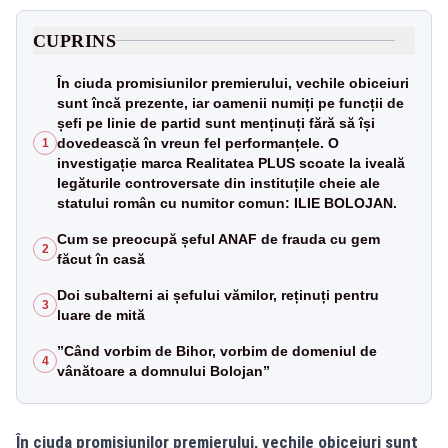
CUPRINS
În ciuda promisiunilor premierului, vechile obiceiuri
sunt încă prezente, iar oamenii numiți pe funcții de
șefi pe linie de partid sunt menținuți fără să își
dovedească în vreun fel performanțele. O
1
investigație marca Realitatea PLUS scoate la iveală
legăturile controversate din instituțile cheie ale
statului român cu numitor comun: ILIE BOLOJAN.
Cum se preocupă șeful ANAF de frauda cu gem
2
făcut în casă
Doi subalterni ai șefului vămilor, reținuți pentru
3
luare de mită
”Când vorbim de Bihor, vorbim de domeniul de
4
vânătoare a domnului Bolojan”
În ciuda promisiunilor premierului, vechile obiceiuri sunt