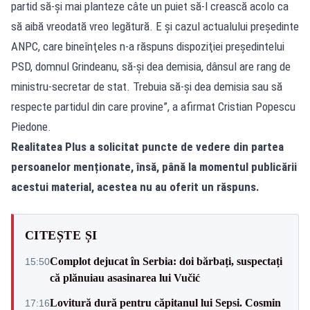
partid să-şi mai planteze câte un puiet să-l crească acolo ca
să aibă vreodată vreo legătură. E şi cazul actualului preşedinte
ANPC, care bineînţeles n-a răspuns dispoziţiei preşedintelui
PSD, domnul Grindeanu, să-şi dea demisia, dânsul are rang de
ministru-secretar de stat. Trebuia să-şi dea demisia sau să
respecte partidul din care provine”, a afirmat Cristian Popescu
Piedone.
Realitatea Plus a solicitat puncte de vedere din partea
persoanelor menționate, însă, până la momentul publicării
acestui material, acestea nu au oferit un răspuns.
CITEȘTE ȘI
Complot dejucat în Serbia: doi bărbați, suspectați
15:50
că plănuiau asasinarea lui Vučić
Lovitură dură pentru căpitanul lui Sepsi. Cosmin
17:16