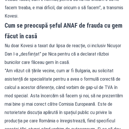
facem treaba, e mai dificil, dar oricum o să facem”, a transmis
Kovesi.
Cum se preocupă șeful ANAF de frauda cu gem
făcut în casă
Nu doar Kovesi a taxat dur lipsa de reacție, ci inclusiv Nicușor
Dan l-a „desființat” pe Nica pentru că a declarat război
bunicilor care făceau gem în casă.
”Am văzut că țările vecine, cum ar fi Bulgaria, au solicitat
asistență de specialitate pentru a avea o formulă corectă de
calcul a acestor diferențe, când vorbim de gap-ul de TVA în
mod special. Asta încercăm să facem și noi, să ne prezentăm
mai bine și mai corect către Comisia Europeană. Este de
notorietate discuția apărută în spațiul public cu privire la
producția pe care România o înregistrează, fiind specificul
acestei țări, atunci când vorbim de autoconsum. Și ca să dau