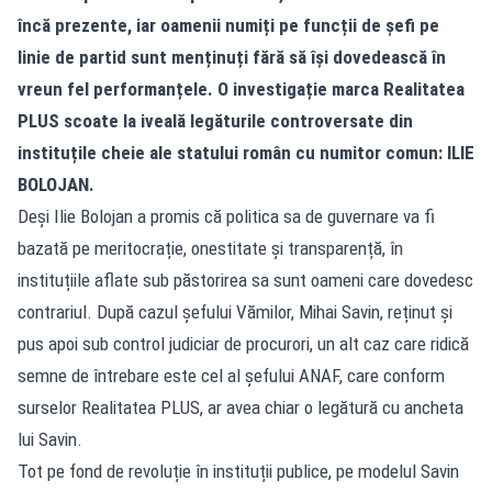
încă prezente, iar oamenii numiți pe funcții de șefi pe
linie de partid sunt menținuți fără să își dovedească în
vreun fel performanțele. O investigație marca Realitatea
PLUS scoate la iveală legăturile controversate din
instituțile cheie ale statului român cu numitor comun: ILIE
BOLOJAN.
Deși Ilie Bolojan a promis că politica sa de guvernare va fi
bazată pe meritocrație, onestitate și transparență, în
instituțiile aflate sub păstorirea sa sunt oameni care dovedesc
contrariul. După cazul șefului Vămilor, Mihai Savin, reținut și
pus apoi sub control judiciar de procurori, un alt caz care ridică
semne de întrebare este cel al șefului ANAF, care conform
surselor Realitatea PLUS, ar avea chiar o legătură cu ancheta
lui Savin.
Tot pe fond de revoluție în instituții publice, pe modelul Savin