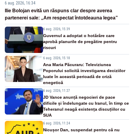
6 aug. 2026, 16:34
Ilie Bolojan evită un răspuns clar despre averea
partenerei sale: „Am respectat întotdeauna legea”
6 aug. 2026, 15:39
Guvernul a adoptat o hotărâre care
aprobă planurile de pregătire pentru
riscuri
6 aug. 2026, 15:18
Ana Maria Păcuraru: Televiziunea
Poporului solicită investigarea deciziilor
luate în această perioadă de criză
enegetică
6 aug. 2026, 11:27
JD Vance anunță negocieri de pace
dificile și îndelungate cu Iranul, în timp ce
Teheranul neagă existența discuțiilor cu
SUA
6 aug. 2026, 11:24
Nicușor Dan, suspendat pentru că nu