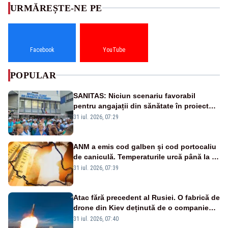
URMĂREȘTE-NE PE
Facebook
YouTube
POPULAR
SANITAS: Niciun scenariu favorabil
pentru angajații din sănătate în proiectul
Legii salarizării
31 iul. 2026, 07:29
ANM a emis cod galben și cod portocaliu
de caniculă. Temperaturile urcă până la 38
de grade, iar nopțile devin tropicale
31 iul. 2026, 07:39
Atac fără precedent al Rusiei. O fabrică de
drone din Kiev deținută de o companie
americană, distrusă de o rachetă
31 iul. 2026, 07:40
rusească