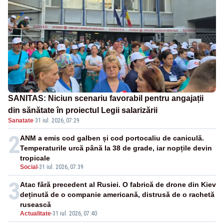
SANITAS: Niciun scenariu favorabil pentru angajații
din sănătate în proiectul Legii salarizării
Sanatate
·
31 iul. 2026, 07:29
2
ANM a emis cod galben și cod portocaliu de caniculă.
Temperaturile urcă până la 38 de grade, iar nopțile devin
tropicale
Social
-
31 iul. 2026, 07:39
3
Atac fără precedent al Rusiei. O fabrică de drone din Kiev
deținută de o companie americană, distrusă de o rachetă
rusească
Actualitate
-
31 iul. 2026, 07:40