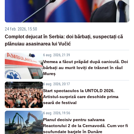
24 feb. 2026, 15:50
Complot dejucat în Serbia: doi bărbați, suspectați că
plănuiau asasinarea lui Vučić
6 aug. 2026, 21:39
Vremea a făcut prăpăd după caniculă. Doi
bărbați au murit loviți de trăsnet în râul
Mureș
6 aug. 2026, 20:17
Start spectaculos la UNTOLD 2026.
Artistul-surpriză care deschide prima
seară de festival
6 aug. 2026, 19:56
Planul decisiv pentru salvarea
Reactorului 2 de la Cernavodă. Cum vor fi
scufundate barjele în Dunăre