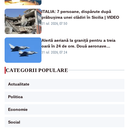
ITALIA: 7 persoane, dispărute după
prăbușirea unei clădiri în Sicilia | VIDEO
31 iul. 2026, 07:50
Alertă aeriană la graniță pentru a treia
oară în 24 de ore. Două aeronave
Eurofighter britanice au fost ridicate de la
31 iul. 2026, 07:24
sol
CATEGORII POPULARE
Actualitate
Politica
Economie
Social