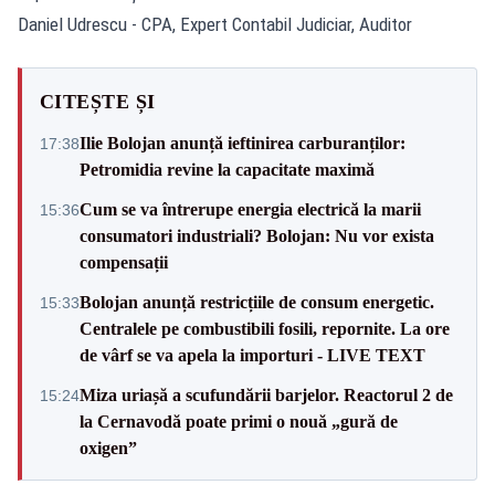
Daniel Udrescu - CPA, Expert Contabil Judiciar, Auditor
CITEȘTE ȘI
Ilie Bolojan anunță ieftinirea carburanților:
17:38
Petromidia revine la capacitate maximă
Cum se va întrerupe energia electrică la marii
15:36
consumatori industriali? Bolojan: Nu vor exista
compensații
Bolojan anunță restricțiile de consum energetic.
15:33
Centralele pe combustibili fosili, repornite. La ore
de vârf se va apela la importuri - LIVE TEXT
Miza uriașă a scufundării barjelor. Reactorul 2 de
15:24
la Cernavodă poate primi o nouă „gură de
oxigen”