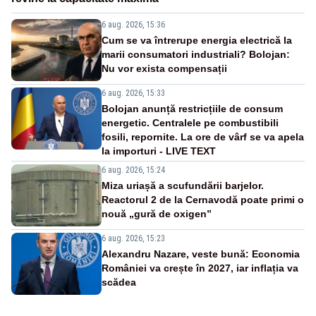
6 aug. 2026, 15:36
Cum se va întrerupe energia electrică la
marii consumatori industriali? Bolojan:
Nu vor exista compensații
6 aug. 2026, 15:33
Bolojan anunță restricțiile de consum
energetic. Centralele pe combustibili
fosili, repornite. La ore de vârf se va apela
la importuri - LIVE TEXT
6 aug. 2026, 15:24
Miza uriașă a scufundării barjelor.
Reactorul 2 de la Cernavodă poate primi o
nouă „gură de oxigen”
6 aug. 2026, 15:23
Alexandru Nazare, veste bună: Economia
României va crește în 2027, iar inflația va
scădea