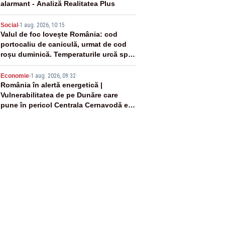
alarmant - Analiză Realitatea Plus
4
Social
-
1 aug. 2026, 10:15
Valul de foc lovește România: cod
portocaliu de caniculă, urmat de cod
roșu duminică. Temperaturile urcă spre
40°C
5
Economie
-
1 aug. 2026, 09:32
România în alertă energetică |
Vulnerabilitatea de pe Dunăre care
pune în pericol Centrala Cernavodă era
cunoscută de pe vremea lui Ceaușescu