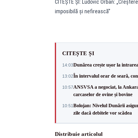
CITEȘTE ȘI: Ludovic Orban: „Creșter
imposibilă și nefirească”
CITEȘTE ȘI
Dunărea crește ușor la intrare
14:03
În intervalul orar de seară, c
13:02
ANSVSA a negociat, la Ankara, 
10:57
carcaselor de ovine și bovine
Bolojan: Nivelul Dunării asigur
10:51
zile dacă debitele vor scădea
Distribuie articolul