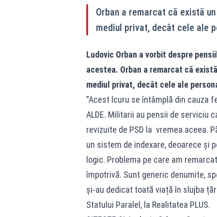
Orban a remarcat că există un d
mediul privat, decât cele ale p
Ludovic Orban a vorbit despre pensiil
acestea. Orban a remarcat că există u
mediul privat, decât cele ale persona
”Acest lcuru se întâmplă din cauza fel
ALDE. Militarii au pensii de serviciu 
revizuite de PSD la vremea aceea. Pă
un sistem de indexare, deoarece și pe
logic. Problema pe care am remarcat-
împotrivă. Sunt generic denumite, spe
și-au dedicat toată viață în slujba ță
Statului Paralel, la Realitatea PLUS.