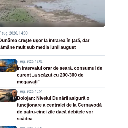
7 aug. 2026, 14:03
Dunărea crește ușor la intrarea în țară, dar
rămâne mult sub media lunii august
7 aug. 2026, 13:02
În intervalul orar de seară, consumul de
curent „a scăzut cu 200-300 de
megawați”
7 aug. 2026, 10:51
Bolojan: Nivelul Dunării asigură o
funcționare a centralei de la Cernavodă
de patru-cinci zile dacă debitele vor
scădea