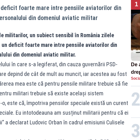
1
eficit foarte mare intre pensiile aviatorilor din
ersonalului din domeniul aviatic militar
e militarilor, un subiect sensibil în România zilele
n deficit foarte mare intre pensiile aviatorilor din
lului din domeniul aviatic militar.
ului în care s-a legiferat, din cauza guvernării PSD-
De 
dre
care depind de cât de mult au muncit, iar acestea au fost
Socia
str
rerea mea este că pentru pensile militare trebuie să fie
ntru militari trebuie să existe același sistem
o, este că, împotriva pensiilor speciale există un curent
ciale. Eu intotodeauna am susținut militarii pentru că ei
rii” a declarat Ludovic Orban în cadrul emisiunii Culisele