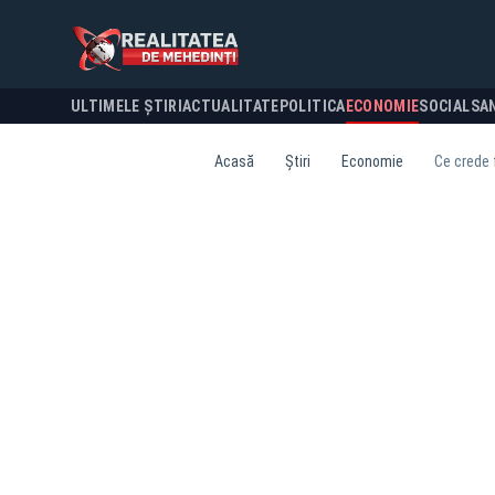
ULTIMELE ȘTIRI
ACTUALITATE
POLITICA
ECONOMIE
SOCIAL
SA
Acasă
Știri
Economie
Ce crede 