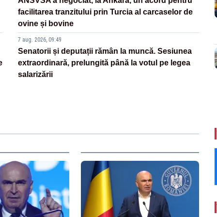
ANSVSA a negociat, la Ankara, un acord pentru
facilitarea tranzitului prin Turcia al carcaselor de
ovine și bovine
7 aug. 2026, 09:49
Senatorii și deputații rămân la muncă. Sesiunea
e
extraordinară, prelungită până la votul pe legea
salarizării