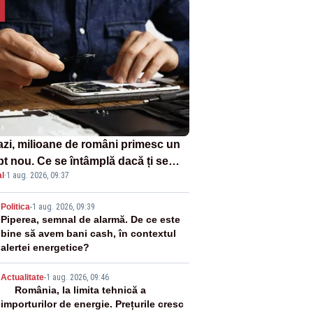
azi, milioane de români primesc un
pt nou. Ce se întâmplă dacă ți se
l
·
1 aug. 2026, 09:37
ică un produs
2
Politica
-
1 aug. 2026, 09:39
Piperea, semnal de alarmă. De ce este
bine să avem bani cash, în contextul
alertei energetice?
3
Actualitate
-
1 aug. 2026, 09:46
România, la limita tehnică a
importurilor de energie. Prețurile cresc