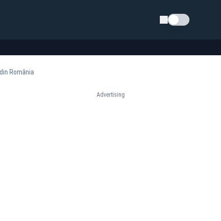
Schimba tema
 din România
Advertising