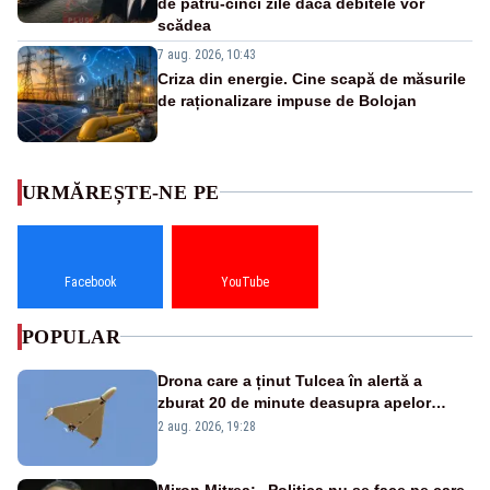
de patru-cinci zile dacă debitele vor
scădea
7 aug. 2026, 10:43
Criza din energie. Cine scapă de măsurile
de raționalizare impuse de Bolojan
URMĂREȘTE-NE PE
Facebook
YouTube
POPULAR
Drona care a ținut Tulcea în alertă a
zburat 20 de minute deasupra apelor
României. Au fost ridicate două F-16
2 aug. 2026, 19:28
Miron Mitrea: „Politica nu se face pe care