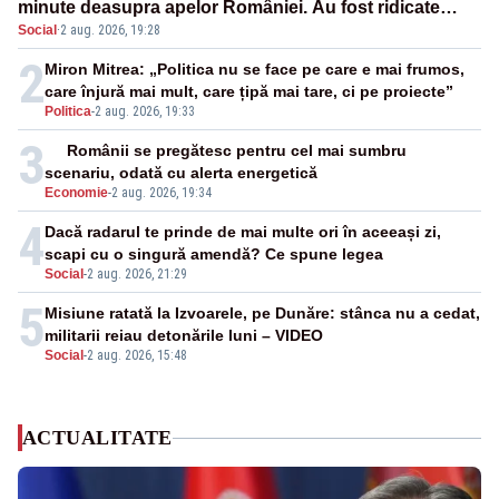
minute deasupra apelor României. Au fost ridicate
Social
·
2 aug. 2026, 19:28
două F-16
2
Miron Mitrea: „Politica nu se face pe care e mai frumos,
care înjură mai mult, care țipă mai tare, ci pe proiecte”
Politica
-
2 aug. 2026, 19:33
3
Românii se pregătesc pentru cel mai sumbru
scenariu, odată cu alerta energetică
Economie
-
2 aug. 2026, 19:34
4
Dacă radarul te prinde de mai multe ori în aceeași zi,
scapi cu o singură amendă? Ce spune legea
Social
-
2 aug. 2026, 21:29
5
Misiune ratată la Izvoarele, pe Dunăre: stânca nu a cedat,
militarii reiau detonările luni – VIDEO
Social
-
2 aug. 2026, 15:48
ACTUALITATE