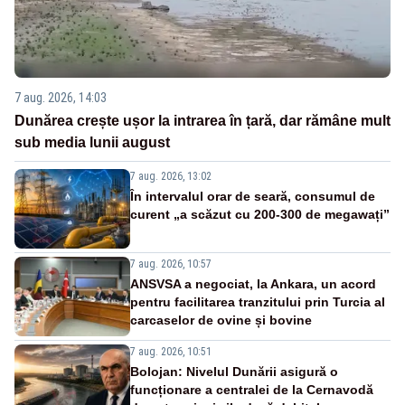
7 aug. 2026, 14:03
Dunărea crește ușor la intrarea în țară, dar rămâne mult
sub media lunii august
7 aug. 2026, 13:02
În intervalul orar de seară, consumul de
curent „a scăzut cu 200-300 de megawați”
7 aug. 2026, 10:57
ANSVSA a negociat, la Ankara, un acord
pentru facilitarea tranzitului prin Turcia al
carcaselor de ovine și bovine
7 aug. 2026, 10:51
Bolojan: Nivelul Dunării asigură o
funcționare a centralei de la Cernavodă