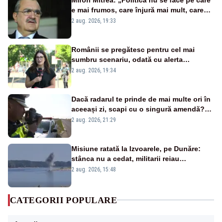
e mai frumos, care înjură mai mult, care
țipă mai tare, ci pe proiecte”
2 aug. 2026, 19:33
Românii se pregătesc pentru cel mai
sumbru scenariu, odată cu alerta
energetică
2 aug. 2026, 19:34
Dacă radarul te prinde de mai multe ori în
aceeași zi, scapi cu o singură amendă?
Ce spune legea
2 aug. 2026, 21:29
Misiune ratată la Izvoarele, pe Dunăre:
stânca nu a cedat, militarii reiau
detonările luni – VIDEO
2 aug. 2026, 15:48
CATEGORII POPULARE