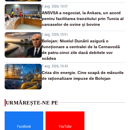
7 aug. 2026, 10:57
ANSVSA a negociat, la Ankara, un acord
pentru facilitarea tranzitului prin Turcia al
carcaselor de ovine și bovine
7 aug. 2026, 10:51
Bolojan: Nivelul Dunării asigură o
funcționare a centralei de la Cernavodă
de patru-cinci zile dacă debitele vor
scădea
7 aug. 2026, 10:43
Criza din energie. Cine scapă de măsurile
de raționalizare impuse de Bolojan
URMĂREȘTE-NE PE
Facebook
YouTube