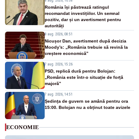
8 aug. 2026, 10:38
România își păstrează ratingul
recomandat investițiilor. Un semnal
pozitiv, dar și un avertisment pentru
autorități
8 aug. 2026, 08:51
Nicușor Dan, avertisment după decizia
Moody’s: „România trebuie să revină la
creștere economică”
7 aug. 2026, 15:26
PSD, replică dură pentru Bolojan:
„România este într-o situație de forță
majoră”
7 aug. 2026, 14:51
Ședința de guvern se amână pentru ora
15:00. Bolojan nu a obținut toate avizele
ECONOMIE