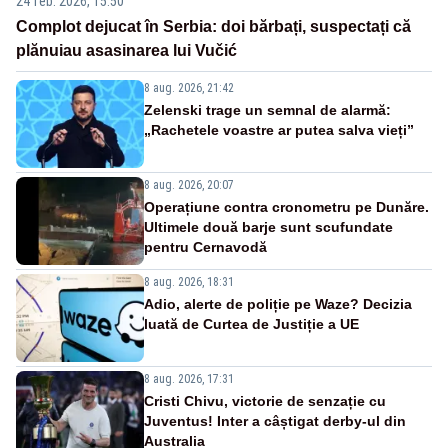
24 feb. 2026, 15:50
Complot dejucat în Serbia: doi bărbați, suspectați că
plănuiau asasinarea lui Vučić
8 aug. 2026, 21:42
Zelenski trage un semnal de alarmă:
„Rachetele voastre ar putea salva vieți”
8 aug. 2026, 20:07
Operațiune contra cronometru pe Dunăre.
Ultimele două barje sunt scufundate
pentru Cernavodă
8 aug. 2026, 18:31
Adio, alerte de poliție pe Waze? Decizia
luată de Curtea de Justiție a UE
8 aug. 2026, 17:31
Cristi Chivu, victorie de senzație cu
Juventus! Inter a câștigat derby-ul din
Australia