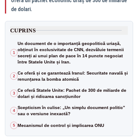
oferă un pachet economic uriaș de 300 de miliarde
de dolari.
CUPRINS
Un document de o importanță geopolitică uriașă,
obținut în exclusivitate de CNN, dezvăluie termenii
1
secreți ai unui plan de pace în 14 puncte negociat
între Statele Unite și Iran.
Ce oferă și ce garantează Iranul: Securitate navală și
2
renunțarea la bomba atomică
Ce oferă Statele Unite: Pachet de 300 de miliarde de
3
dolari și ridicarea sancțiunilor
Scepticism în culise: „Un simplu document politic”
4
sau o versiune inexactă?
Mecanismul de control și implicarea ONU
5