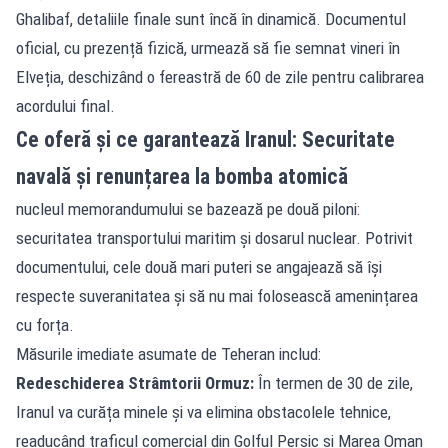
Ghalibaf, detaliile finale sunt încă în dinamică. Documentul
oficial, cu prezență fizică, urmează să fie semnat vineri în
Elveția, deschizând o fereastră de 60 de zile pentru calibrarea
acordului final.
Ce oferă și ce garantează Iranul: Securitate
navală și renunțarea la bomba atomică
nucleul memorandumului se bazează pe două piloni:
securitatea transportului maritim și dosarul nuclear. Potrivit
documentului, cele două mari puteri se angajează să își
respecte suveranitatea și să nu mai folosească amenințarea
cu forța.
Măsurile imediate asumate de Teheran includ:
Redeschiderea Strâmtorii Ormuz:
În termen de 30 de zile,
Iranul va curăța minele și va elimina obstacolele tehnice,
readucând traficul comercial din Golful Persic și Marea Oman