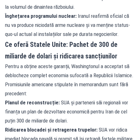
la volumul de dinaintea războiului.
Înghețarea programului nuclear:
Iranul reafirmă oficial că
nu va produce niciodată arme nucleare și va menține status-
quo-ul actual al instalațiilor sale pe durata negocierilor.
Ce oferă Statele Unite: Pachet de 300 de
miliarde de dolari și ridicarea sancțiunilor
Pentru a obține aceste garanții, Washingtonul a acceptat să
deblocheze complet economia sufocată a Republicii Islamice.
Promisiunile americane stipulate în memorandum sunt fără
precedent:
Planul de reconstrucție:
SUA și partenerii săi regionali vor
finanța un plan de dezvoltare economică pentru Iran de cel
puțin 300 de miliarde de dolari.
Ridicarea blocadei și retragerea trupelor:
SUA vor ridica
imediat blocada navală și promit să își retragă forțele militare