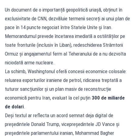
Un document de o importanță geopolitică uriașă, obținut în
exclusivitate de CNN, dezvăluie termenii secreți ai unui plan de
pace în 14 puncte negociat între Statele Unite și Iran.
Memorandumul prevede încetarea imediată a ostilităților pe
toate fronturile (inclusiv în Liban), redeschiderea Strâmtorii
Ormuz și angajamentul ferm al Teheranului de a nu dezvolta
niciodată arme nucleare.
La schimb, Washingtonul oferă concesii economice colosale:
reluarea exporturilor iraniene de petrol, ridicarea treptată a
tuturor sancțiunilor și un plan masiv de reconstrucție
economică pentru Iran, evaluat la cel puțin
300 de miliarde
de dolari
.
Deși textul ar reflecta un acord semnat deja digital de
președintele Donald Trump, vicepreședintele JD Vance și
președintele parlamentului iranian, Mohammad Bagher