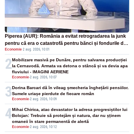
Piperea (AUR): România a evitat retrogradarea la junk
pentru că era o catastrofă pentru bănci și fondurile de
Economie
·
2 aug. 2026, 10:01
pensii
2
Mobilizare masivă pe Dunăre, pentru salvarea producției
la Cernavodă. Armata va detona o stâncă și va devia apa
fluviului - IMAGINI AERIENE
Economie
-
2 aug. 2026, 10:07
3
Dorina Barcari dă în vileag șmecheria înghețării pensiilor.
Sumele uriașe pierdute de fiecare român
Economie
-
2 aug. 2026, 10:09
4
Mihai Chirica, atac devastator la adresa progresiștilor lui
Bolojan: Trebuie să protejăm și natura, dar nu șținem
omaneii în stare permanentă de alertă
Economie
-
2 aug. 2026, 10:12