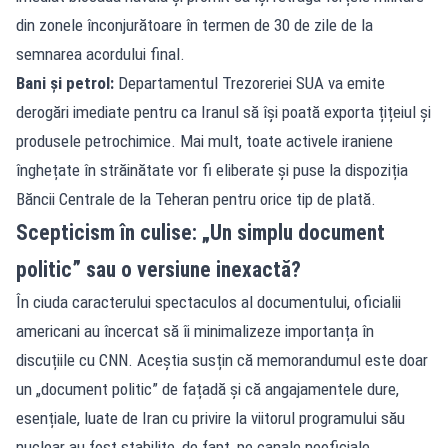
din zonele înconjurătoare în termen de 30 de zile de la
semnarea acordului final.
Bani și petrol:
Departamentul Trezoreriei SUA va emite
derogări imediate pentru ca Iranul să își poată exporta țițeiul și
produsele petrochimice. Mai mult, toate activele iraniene
înghețate în străinătate vor fi eliberate și puse la dispoziția
Băncii Centrale de la Teheran pentru orice tip de plată.
Scepticism în culise: „Un simplu document
politic” sau o versiune inexactă?
În ciuda caracterului spectaculos al documentului, oficialii
americani au încercat să îi minimalizeze importanța în
discuțiile cu CNN. Aceștia susțin că memorandumul este doar
un „document politic” de fațadă și că angajamentele dure,
esențiale, luate de Iran cu privire la viitorul programului său
nuclear au fost stabilite, de fapt, pe canale neoficiale.