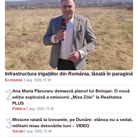
Infrastructura irigațiilor din România, lăsată în paragină
Economie
·
2 aug. 2026, 15:38
2
Ana Maria Păcuraru demască planul lui Bolojan. O nouă
ediție explozivă a emisiunii „Miza Zilei” la Realitatea
PLUS
Politica
-
2 aug. 2026, 15:42
3
Misiune ratată la Izvoarele, pe Dunăre: stânca nu a cedat,
militarii reiau detonările luni – VIDEO
Social
-
2 aug. 2026, 15:48