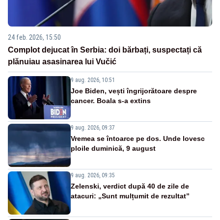
24 feb. 2026, 15:50
Complot dejucat în Serbia: doi bărbați, suspectați că
plănuiau asasinarea lui Vučić
9 aug. 2026, 10:51
Joe Biden, vești îngrijorătoare despre
cancer. Boala s-a extins
9 aug. 2026, 09:37
Vremea se întoarce pe dos. Unde lovesc
ploile duminică, 9 august
9 aug. 2026, 09:35
Zelenski, verdict după 40 de zile de
atacuri: „Sunt mulțumit de rezultat”