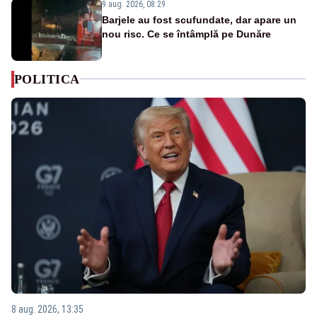
9 aug. 2026, 08:29
Barjele au fost scufundate, dar apare un
nou risc. Ce se întâmplă pe Dunăre
POLITICA
8 aug. 2026, 13:35