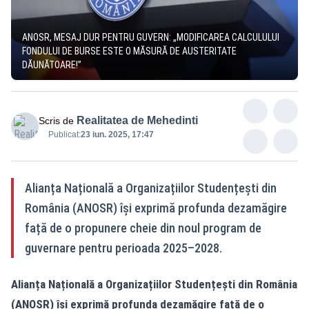
ANOSR, MESAJ DUR PENTRU GUVERN: „MODIFICAREA CALCULULUI
FONDULUI DE BURSE ESTE O MĂSURĂ DE AUSTERITATE
DĂUNĂTOARE!”
Realitatea de Mehedinti
Scris de
Publicat:
23 iun. 2025, 17:47
Alianța Națională a Organizațiilor Studențești din
România (ANOSR) își exprimă profunda dezamăgire
față de o propunere cheie din noul program de
guvernare pentru perioada 2025–2028.
Alianța Națională a Organizațiilor Studențești din România
(ANOSR) își exprimă profunda dezamăgire față de o