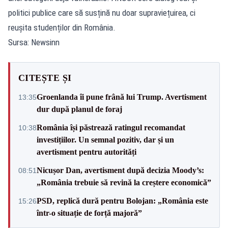
politici publice care să susțină nu doar supraviețuirea, ci
reușita studenților din România.
Sursa: Newsinn
CITEȘTE ȘI
Groenlanda îi pune frână lui Trump. Avertisment
13:35
dur după planul de foraj
România își păstrează ratingul recomandat
10:38
investițiilor. Un semnal pozitiv, dar și un
avertisment pentru autorități
Nicușor Dan, avertisment după decizia Moody’s:
08:51
„România trebuie să revină la creștere economică”
PSD, replică dură pentru Bolojan: „România este
15:26
într-o situație de forță majoră”