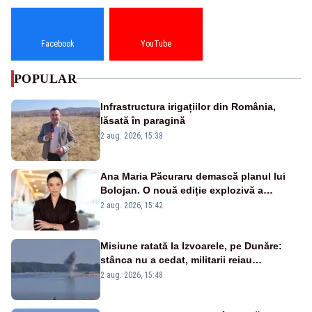
Facebook
YouTube
POPULAR
Infrastructura irigațiilor din România,
lăsată în paragină
2 aug. 2026, 15:38
Ana Maria Păcuraru demască planul lui
Bolojan. O nouă ediție explozivă a
emisiunii „Miza Zilei” la Realitatea PLUS
2 aug. 2026, 15:42
Misiune ratată la Izvoarele, pe Dunăre:
stânca nu a cedat, militarii reiau
detonările luni – VIDEO
2 aug. 2026, 15:48