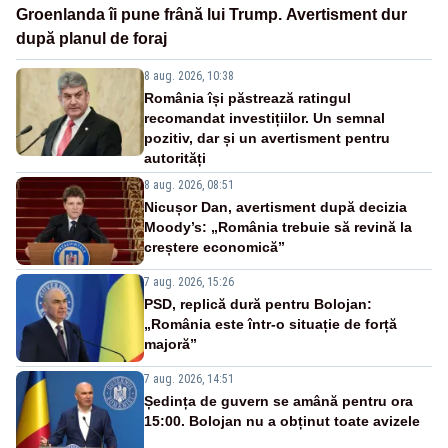
Groenlanda îi pune frână lui Trump. Avertisment dur
după planul de foraj
8 aug. 2026, 10:38
România își păstrează ratingul
recomandat investițiilor. Un semnal
pozitiv, dar și un avertisment pentru
autorități
8 aug. 2026, 08:51
Nicușor Dan, avertisment după decizia
Moody’s: „România trebuie să revină la
creștere economică”
7 aug. 2026, 15:26
PSD, replică dură pentru Bolojan:
„România este într-o situație de forță
majoră”
7 aug. 2026, 14:51
Ședința de guvern se amână pentru ora
15:00. Bolojan nu a obținut toate avizele