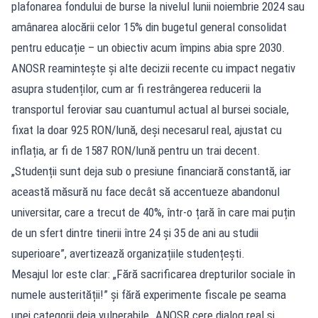
plafonarea fondului de burse la nivelul lunii noiembrie 2024 sau
amânarea alocării celor 15% din bugetul general consolidat
pentru educație – un obiectiv acum împins abia spre 2030.
ANOSR reamintește și alte decizii recente cu impact negativ
asupra studenților, cum ar fi restrângerea reducerii la
transportul feroviar sau cuantumul actual al bursei sociale,
fixat la doar 925 RON/lună, deși necesarul real, ajustat cu
inflația, ar fi de 1587 RON/lună pentru un trai decent.
„Studenții sunt deja sub o presiune financiară constantă, iar
această măsură nu face decât să accentueze abandonul
universitar, care a trecut de 40%, într-o țară în care mai puțin
de un sfert dintre tinerii între 24 și 35 de ani au studii
superioare”, avertizează organizațiile studențești.
Mesajul lor este clar: „Fără sacrificarea drepturilor sociale în
numele austerității!” și fără experimente fiscale pe seama
unei categorii deja vulnerabile. ANOSR cere dialog real și