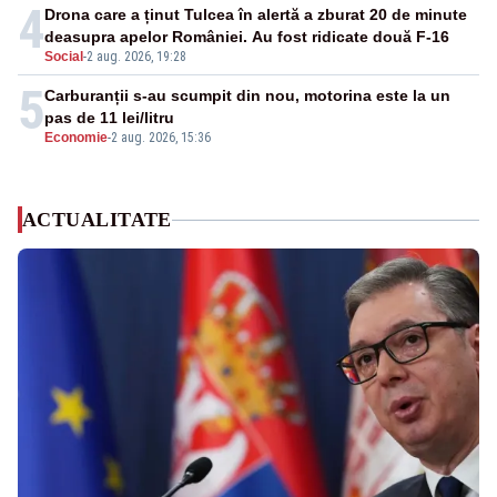
4
Drona care a ținut Tulcea în alertă a zburat 20 de minute
deasupra apelor României. Au fost ridicate două F-16
Social
-
2 aug. 2026, 19:28
5
Carburanții s-au scumpit din nou, motorina este la un
pas de 11 lei/litru
Economie
-
2 aug. 2026, 15:36
ACTUALITATE