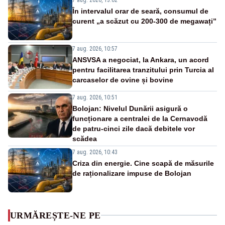
În intervalul orar de seară, consumul de
curent „a scăzut cu 200-300 de megawați”
7 aug. 2026, 10:57
ANSVSA a negociat, la Ankara, un acord
pentru facilitarea tranzitului prin Turcia al
carcaselor de ovine și bovine
7 aug. 2026, 10:51
Bolojan: Nivelul Dunării asigură o
funcționare a centralei de la Cernavodă
de patru-cinci zile dacă debitele vor
scădea
7 aug. 2026, 10:43
Criza din energie. Cine scapă de măsurile
de raționalizare impuse de Bolojan
URMĂREȘTE-NE PE