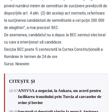
privind numărul minim de semnături de susţinere prevăzută de
dispoziţiile art. 4 alin. (2) din acelaşi act normativ, referitoare
la susţinerea candidaturii de semnăturile a cel puţin 200.000
de alegători”, a mai precizat BEC.
De asemenea, candidatul nu a depus la BEC semnul electoral
cu care a intenţionat să candideze.
Decizia BEC poate fi contestată la Curtea Constituţională a
României în termen de 24 de ore.
Sursa: Newsinn
CITEȘTE ȘI
ANSVSA a negociat, la Ankara, un acord pentru
10:57
facilitarea tranzitului prin Turcia al carcaselor de
ovine și bovine
Senatorii și deputații rămân la muncă. Sesiunea
09:49