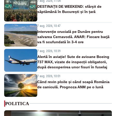
7 aug. 2026, 11:04
DESTINAȚII DE WEEKEND: sfârșit de
săptămână în București și în țară
7 aug. 2026, 10:47
Intervenție crucială pe Dunăre pentru
salvarea Cernavodă. ANAR: Fiecare barjă
va fi scufundată în 3-4 ore
7 aug. 2026, 10:39
Alertă în aviație! Sute de avioane Boeing
737 MAX, vizate de inspecții obligatorii,
după descoperirea unor fisuri în fuselaj
7 aug. 2026, 10:01
Când revin ploile și când scapă România
de caniculă. Prognoza ANM pe o lună
POLITICA