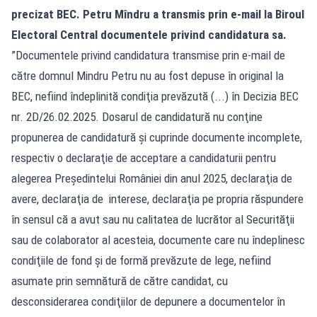
precizat BEC. Petru Mîndru a transmis prin e-mail la Biroul
Electoral Central documentele privind candidatura sa.
”Documentele privind candidatura transmise prin e-mail de
către domnul Mindru Petru nu au fost depuse în original la
BEC, nefiind îndeplinită condiţia prevăzută (...) în Decizia BEC
nr. 2D/26.02.2025. Dosarul de candidatură nu conţine
propunerea de candidatură şi cuprinde documente incomplete,
respectiv o declaraţie de acceptare a candidaturii pentru
alegerea Preşedintelui României din anul 2025, declaraţia de
avere, declaraţia de interese, declaraţia pe propria răspundere
în sensul că a avut sau nu calitatea de lucrător al Securităţii
sau de colaborator al acesteia, documente care nu îndeplinesc
condiţiile de fond şi de formă prevăzute de lege, nefiind
asumate prin semnătură de către candidat, cu
desconsiderarea condiţiilor de depunere a documentelor în