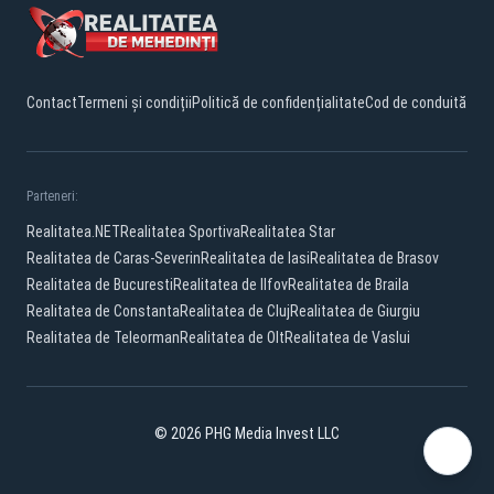
Contact
Termeni și condiții
Politică de confidențialitate
Cod de conduită
Parteneri:
Realitatea.NET
Realitatea Sportiva
Realitatea Star
Realitatea de Caras-Severin
Realitatea de Iasi
Realitatea de Brasov
Realitatea de Bucuresti
Realitatea de Ilfov
Realitatea de Braila
Realitatea de Constanta
Realitatea de Cluj
Realitatea de Giurgiu
Realitatea de Teleorman
Realitatea de Olt
Realitatea de Vaslui
© 2026 PHG Media Invest LLC
Facebook
YouTube