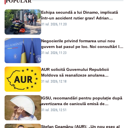
POPULAR
Echipa secundă a lui Dinamo, implicată
într-un accident rutier grav! Adrian
Ropotan a fost resuscitat
31 iul. 2026, 11:20
Negocierile privind formarea unui nou
guvern bat pasul pe loc. Noi consultări la
Cotroceni, așteptate după mijlocul lunii
31 iul. 2026, 11:23
august -SURSE
AUR solicită Guvernului Republicii
Moldova să reanalizeze anularea
concertului de Ziua Limbii Române
31 iul. 2026, 12:18
IGSU, recomandări pentru populație după
avertizarea de caniculă emisă de
meteorologi
31 iul. 2026, 12:51
Ștefan Geamănu (AUR): „Un nou eșec al