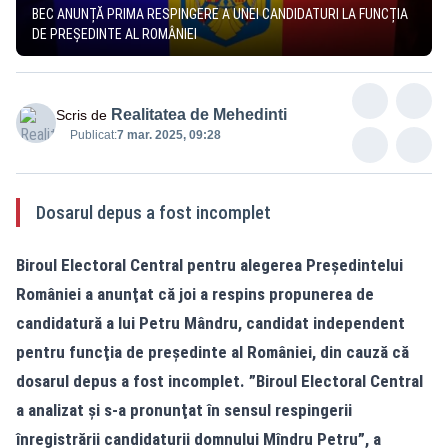
BEC ANUNȚĂ PRIMA RESPINGERE A UNEI CANDIDATURI LA FUNCȚIA
DE PREȘEDINTE AL ROMÂNIEI
Realitatea de Mehedinti
Scris de
Publicat:
7 mar. 2025, 09:28
Dosarul depus a fost incomplet
Biroul Electoral Central pentru alegerea Preşedintelui
României a anunţat că joi a respins propunerea de
candidatură a lui Petru Mândru, candidat independent
pentru funcţia de preşedinte al României, din cauză că
dosarul depus a fost incomplet. ”Biroul Electoral Central
a analizat şi s-a pronunţat în sensul respingerii
înregistrării candidaturii domnului Mîndru Petru”, a