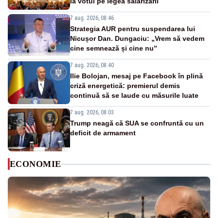
la votul pe legea salarizării
7 aug. 2026, 08:46
Strategia AUR pentru suspendarea lui
Nicușor Dan. Dungaciu: „Vrem să vedem
cine semnează și cine nu”
7 aug. 2026, 08:40
Ilie Bolojan, mesaj pe Facebook în plină
criză energetică: premierul demis
continuă să se laude cu măsurile luate
7 aug. 2026, 08:03
Trump neagă că SUA se confruntă cu un
deficit de armament
ECONOMIE