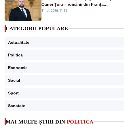
Oanei Țoiu – românii din Franța
abandonați de propriul minister de
31 iul. 2026, 11:11
externe în fața incendiilor de vegetație!”
CATEGORII POPULARE
Actualitate
Politica
Economie
Social
Sport
Sanatate
MAI MULTE ȘTIRI DIN
POLITICA