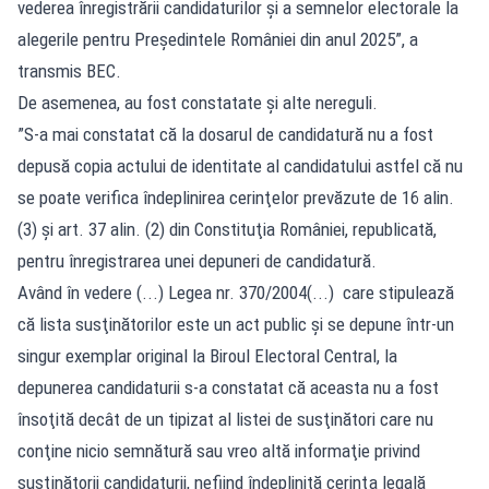
vederea înregistrării candidaturilor şi a semnelor electorale la
alegerile pentru Preşedintele României din anul 2025”, a
transmis BEC.
De asemenea, au fost constatate şi alte nereguli.
”S-a mai constatat că la dosarul de candidatură nu a fost
depusă copia actului de identitate al candidatului astfel că nu
se poate verifica îndeplinirea cerinţelor prevăzute de 16 alin.
(3) şi art. 37 alin. (2) din Constituţia României, republicată,
pentru înregistrarea unei depuneri de candidatură.
Având în vedere (...) Legea nr. 370/2004(...) care stipulează
că lista susţinătorilor este un act public şi se depune într-un
singur exemplar original la Biroul Electoral Central, la
depunerea candidaturii s-a constatat că aceasta nu a fost
însoţită decât de un tipizat al listei de susţinători care nu
conţine nicio semnătură sau vreo altă informaţie privind
susţinătorii candidaturii, nefiind îndeplinită cerinţa legală