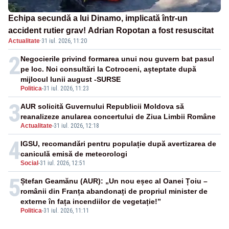
Echipa secundă a lui Dinamo, implicată într-un
accident rutier grav! Adrian Ropotan a fost resuscitat
Actualitate
·
31 iul. 2026, 11:20
2
Negocierile privind formarea unui nou guvern bat pasul
pe loc. Noi consultări la Cotroceni, așteptate după
mijlocul lunii august -SURSE
Politica
-
31 iul. 2026, 11:23
3
AUR solicită Guvernului Republicii Moldova să
reanalizeze anularea concertului de Ziua Limbii Române
Actualitate
-
31 iul. 2026, 12:18
4
IGSU, recomandări pentru populație după avertizarea de
caniculă emisă de meteorologi
Social
-
31 iul. 2026, 12:51
5
Ștefan Geamănu (AUR): „Un nou eșec al Oanei Țoiu –
românii din Franța abandonați de propriul minister de
externe în fața incendiilor de vegetație!”
Politica
-
31 iul. 2026, 11:11