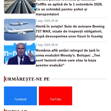
TollRo se aplică de la 1 octombrie 2026.
Ce se schimbă pentru șoferi și
transportatori
7 aug. 2026, 09:45
Alertă în aviație! Sute de avioane Boeing
737 MAX, vizate de inspecții obligatorii,
după descoperirea unor fisuri în fuselaj
7 aug. 2026, 08:42
România află astăzi ratingul de țară în
urma evaluării Moody’s. Bolojan: „Trei
sunt factorii-cheie care stau la baza
acestor evaluări”
URMĂREȘTE-NE PE
Facebook
YouTube