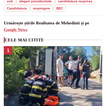
cub
alegeri prezidentiale
candidatura respinsa
Candidatura
respingere
BEC
Urmărește știrile Realitatea de Mehedinti și pe
Google News
CELE MAI CITITE
1