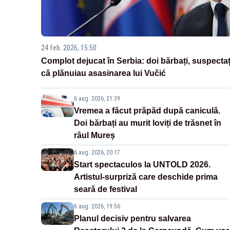
24 feb. 2026, 15:50
Complot dejucat în Serbia: doi bărbați, suspectaț
că plănuiau asasinarea lui Vučić
6 aug. 2026, 21:39
Vremea a făcut prăpăd după caniculă.
Doi bărbați au murit loviți de trăsnet în
râul Mureș
6 aug. 2026, 20:17
Start spectaculos la UNTOLD 2026.
Artistul-surpriză care deschide prima
seară de festival
6 aug. 2026, 19:56
Planul decisiv pentru salvarea