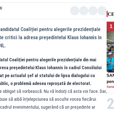
i
CE
1
andidatul Coaliției pentru alegerile prezidențiale
e critici la adresa președintelui Klaus Iohannis în
NL.
tul Coaliției pentru alegerile prezidențiale din mai
dresa președintelui Klaus Iohannis în cadrul Consiliului
 pe actualul șef al statului de lipsa dialogului cu
SAN
pent
public, o problemă adesea reproșată de electorat.
Sana
proi
e obligat să vorbească. Nu vă îndoiți că asta voi face. Dar,
buie să aibă înțelepciunea să asculte vocea fiecărui
 cadrul evenimentului, sugerând că un președinte ar