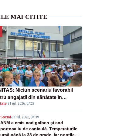
LE MAI CITITE
ITAS: Niciun scenariu favorabil
ru angajații din sănătate în
tate
·
31 iul. 2026, 07:29
ectul Legii salarizării
2
Social
-
31 iul. 2026, 07:39
ANM a emis cod galben și cod
portocaliu de caniculă. Temperaturile
urcă până la 38 de grade, iar nopțile