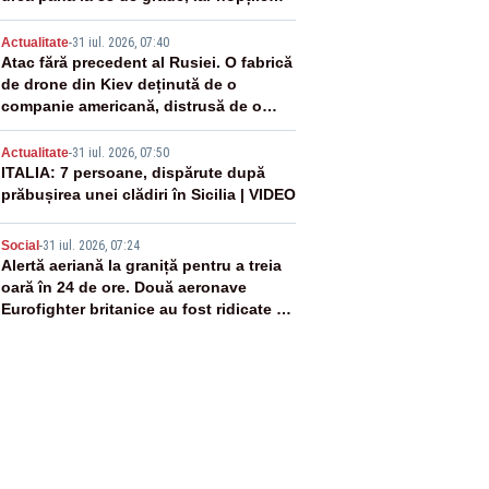
devin tropicale
3
Actualitate
-
31 iul. 2026, 07:40
Atac fără precedent al Rusiei. O fabrică
de drone din Kiev deținută de o
companie americană, distrusă de o
rachetă rusească
4
Actualitate
-
31 iul. 2026, 07:50
ITALIA: 7 persoane, dispărute după
prăbușirea unei clădiri în Sicilia | VIDEO
5
Social
-
31 iul. 2026, 07:24
Alertă aeriană la graniță pentru a treia
oară în 24 de ore. Două aeronave
Eurofighter britanice au fost ridicate de
la sol