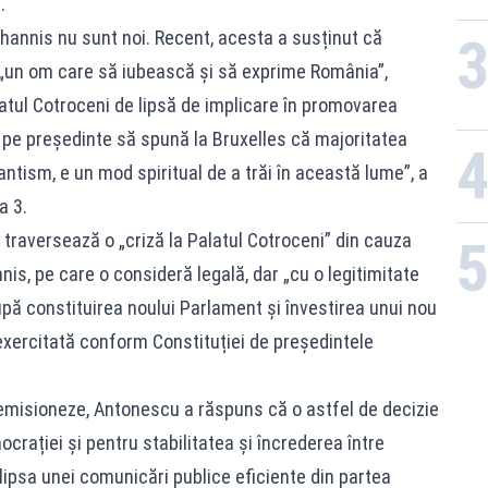
.
Iohannis nu sunt noi. Recent, acesta a susținut că
 „un om care să iubească și să exprime România”,
latul Cotroceni de lipsă de implicare în promovarea
at pe președinte să spună la Bruxelles că majoritatea
ntism, e un mod spiritual de a trăi în această lume”, a
a 3.
raversează o „criză la Palatul Cotroceni” din cauza
nis, pe care o consideră legală, dar „cu o legitimitate
 după constituirea noului Parlament și învestirea unui nou
exercitată conform Constituției de președintele
demisioneze, Antonescu a răspuns că o astfel de decizie
crației și pentru stabilitatea și încrederea între
 lipsa unei comunicări publice eficiente din partea