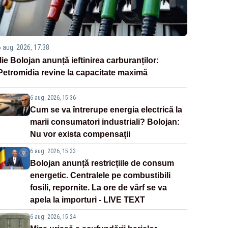
6 aug. 2026, 17:38
Ilie Bolojan anunță ieftinirea carburanților:
Petromidia revine la capacitate maximă
6 aug. 2026, 15:36
Cum se va întrerupe energia electrică la
marii consumatori industriali? Bolojan:
Nu vor exista compensații
6 aug. 2026, 15:33
Bolojan anunță restricțiile de consum
energetic. Centralele pe combustibili
fosili, repornite. La ore de vârf se va
apela la importuri - LIVE TEXT
6 aug. 2026, 15:24