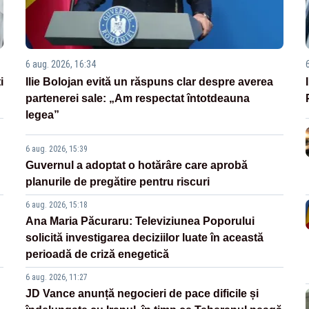
6 aug. 2026, 16:34
i
Ilie Bolojan evită un răspuns clar despre averea
partenerei sale: „Am respectat întotdeauna
legea”
6 aug. 2026, 15:39
Guvernul a adoptat o hotărâre care aprobă
planurile de pregătire pentru riscuri
6 aug. 2026, 15:18
Ana Maria Păcuraru: Televiziunea Poporului
solicită investigarea deciziilor luate în această
perioadă de criză enegetică
6 aug. 2026, 11:27
JD Vance anunță negocieri de pace dificile și