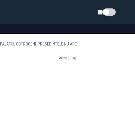
Schimba tema
CRIN ANTONESCU DESPRE IOHANNIS: „LIPSA DIALOGULUI CU ROMÂNII CREEAZĂ O CRIZĂ LA PALATUL COTROCENI. PREȘEDINTELE NU ARE DREPT LA TĂCERE”
Advertising