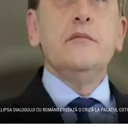
LIPSA DIALOGULUI CU ROMÂNII CREEAZĂ O CRIZĂ LA PALATUL COT