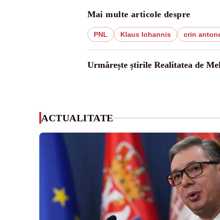
Mai multe articole despre
PNL
Klaus Iohannis
crin anton
Urmărește știrile Realitatea de Me
ACTUALITATE