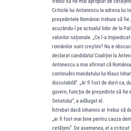
trebui să fie mai apropiat de cetățeni
Criticile lui Antonescu la adresa lui 
președintele României trebuie să fie
acuzându-l pe actualul lider de la Pa
valorilor naționale. „Ce l-a împiedic
românilor sunt creștini? Nu e obscura
declarat candidatul Coaliției la Anten
Antonescu a mai afirmat că România t
continuării mandatului lui Klaus Iohan
discutabilă”. „Ar fi fost de dorit ca,
guvern, funcția de președinte să fie 
Senatului”, a adăugat el.
Întrebat dacă Iohannis ar trebui să 
„ar fi fost mai bine pentru cauza demo
cetățeni”. De asemenea, el a criticat