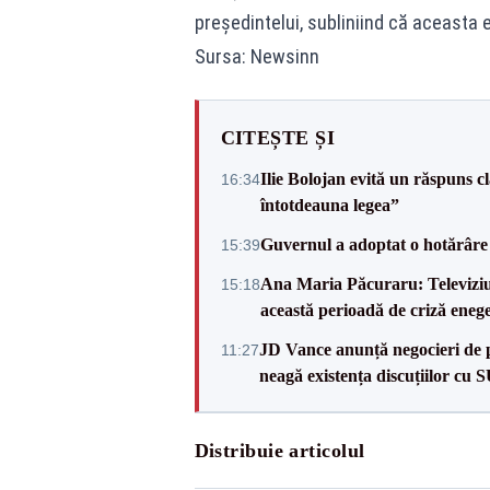
președintelui, subliniind că aceasta 
Sursa: Newsinn
CITEȘTE ȘI
Ilie Bolojan evită un răspuns c
16:34
întotdeauna legea”
Guvernul a adoptat o hotărâre 
15:39
Ana Maria Păcuraru: Televiziune
15:18
această perioadă de criză enege
JD Vance anunță negocieri de pa
11:27
neagă existența discuțiilor cu 
Distribuie articolul