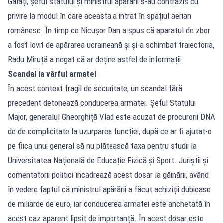
Galați, șeful statului și ministrul apărării s-au contrazis cu
privire la modul în care aceasta a intrat în spațiul aerian
românesc. În timp ce Nicușor Dan a spus că aparatul de zbor
a fost lovit de apărarea ucraineană și și-a schimbat traiectoria,
Radu Miruță a negat că ar deține astfel de informații.
Scandal la vârful armatei
În acest context fragil de securitate, un scandal fără
precedent detonează conducerea armatei. Șeful Statului
Major, generalul Gheorghiță Vlad este acuzat de procurorii DNA
de de complicitate la uzurparea funcției, după ce ar fi ajutat-o
pe fiica unui general să nu plătească taxa pentru studii la
Universitatea Națională de Educație Fizică și Sport. Juriștii și
comentatorii politici încadrează acest dosar la găinării, având
în vedere faptul că ministrul apărării a făcut achiziții dubioase
de miliarde de euro, iar conducerea armatei este anchetată în
acest caz aparent lipsit de importanță. În acest dosar este