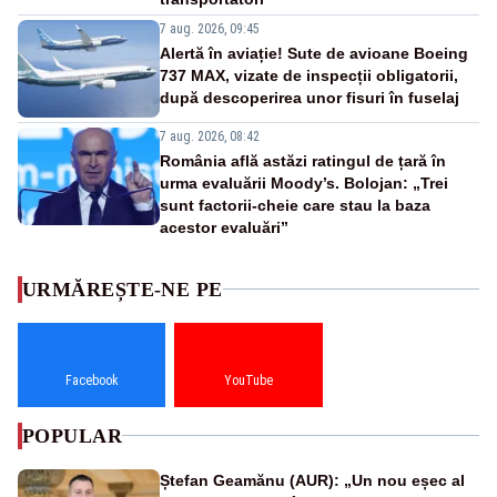
7 aug. 2026, 09:45
Alertă în aviație! Sute de avioane Boeing
737 MAX, vizate de inspecții obligatorii,
după descoperirea unor fisuri în fuselaj
7 aug. 2026, 08:42
România află astăzi ratingul de țară în
urma evaluării Moody’s. Bolojan: „Trei
sunt factorii-cheie care stau la baza
acestor evaluări”
URMĂREȘTE-NE PE
Facebook
YouTube
POPULAR
Ștefan Geamănu (AUR): „Un nou eșec al