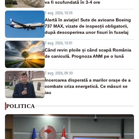
va fi scufundată în 3-4 ore
7 aug. 2026, 10:39
Alertă în aviație! Sute de avioane Boeing
737 MAX, vizate de inspecții obligatorii,
după descoperirea unor fisuri în fuselaj
7 aug. 2026, 10:01
Când revin ploile și când scapă România
de caniculă. Prognoza ANM pe o lună
7 aug. 2026, 09:30
Încercarea disperată a marilor orașe de a
combate criza energetică. Ce măsuri se
iau
POLITICA