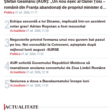
Ștefan Geamănu (AUR): „Un nou eșec al Oanei Țoiu –
românii din Franța abandonați de propriul minister de
Politica
·
31 iul. 2026, 11:11
externe în fața incendiilor de vegetație!”
2
Echipa secundă a lui Dinamo, implicată într-un accident
rutier grav! Adrian Ropotan a fost resuscitat
Actualitate
-
31 iul. 2026, 11:20
3
Negocierile privind formarea unui nou guvern bat pasul
pe loc. Noi consultări la Cotroceni, așteptate după
mijlocul lunii august -SURSE
Politica
-
31 iul. 2026, 11:23
4
AUR solicită Guvernului Republicii Moldova să
reanalizeze anularea concertului de Ziua Limbii Române
Actualitate
-
31 iul. 2026, 12:18
5
Sesiunea a doua a Bacalaureatului începe luni
Actualitate
-
31 iul. 2026, 11:01
ACTUALITATE