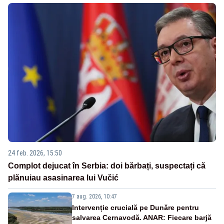
24 feb. 2026, 15:50
Complot dejucat în Serbia: doi bărbați, suspectați că
plănuiau asasinarea lui Vučić
7 aug. 2026, 10:47
Intervenție crucială pe Dunăre pentru
salvarea Cernavodă. ANAR: Fiecare barjă