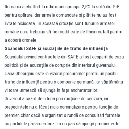
România a cheltuit în ultimii ani aproape 2,5% la sută din PIB
pentru apărare, dar armele comandate și plătite nu au fost
livrate niciodată. În această situație sunt tunurile armatei
române care trebuiau să fie modificate de Rheinmetall pentru
a doborâ dronele.
Scandalul SAFE și acuzațiile de trafic de influență
Scandalul privind contractele din SAFE a fost acoperit de criza
politică și de acuzațiile de corupție din interiorul guvernului.
Oana Gheorghiu este în vizorul procurorilor pentru un posibil
trafic de influență pentru o companie germană, iar săptămâna
viitoare urmează să ajungă în fața anchetatorilor.
Guvernul a căzut de o lună prin moțiune de cenzură, iar
președintele nu a făcut nicio nominalizare pentru funcția de
premier, chiar dacă a organizat o rundă de consultări formale
cu partidele parlamentare. La un pas să ajungă premier este