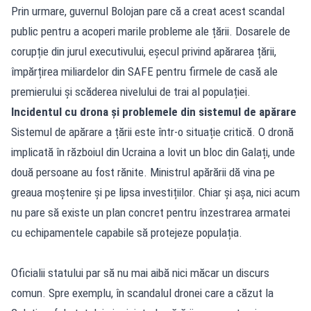
Prin urmare, guvernul Bolojan pare că a creat acest scandal
public pentru a acoperi marile probleme ale țării. Dosarele de
corupție din jurul executivului, eșecul privind apărarea țării,
împărțirea miliardelor din SAFE pentru firmele de casă ale
premierului și scăderea nivelului de trai al populației.
Incidentul cu drona și problemele din sistemul de apărare
Sistemul de apărare a țării este într-o situație critică. O dronă
implicată în războiul din Ucraina a lovit un bloc din Galați, unde
două persoane au fost rănite. Ministrul apărării dă vina pe
greaua moștenire și pe lipsa investițiilor. Chiar și așa, nici acum
nu pare să existe un plan concret pentru înzestrarea armatei
cu echipamentele capabile să protejeze populația.
Oficialii statului par să nu mai aibă nici măcar un discurs
comun. Spre exemplu, în scandalul dronei care a căzut la