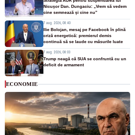
Strategia AUR pentru suspendarea lui
Nicușor Dan. Dungaciu: „Vrem să vedem
cine semnează și cine nu”
7 aug. 2026, 08:40
Ilie Bolojan, mesaj pe Facebook în plină
criză energetică: premierul demis
continuă să se laude cu măsurile luate
7 aug. 2026, 08:03
Trump neagă că SUA se confruntă cu un
deficit de armament
ECONOMIE