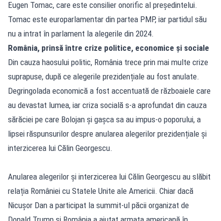
Eugen Tomac, care este consilier onorific al președintelui.
Tomac este europarlamentar din partea PMP, iar partidul său
nu a intrat în parlament la alegerile din 2024.
România, prinsă între crize politice, economice și sociale
Din cauza haosului politic, România trece prin mai multe crize
suprapuse, după ce alegerile prezidențiale au fost anulate.
Degringolada economică a fost accentuată de războaiele care
au devastat lumea, iar criza socială s-a aprofundat din cauza
sărăciei pe care Bolojan și gașca sa au impus-o poporului, a
lipsei răspunsurilor despre anularea alegerilor prezidențiale și
interzicerea lui Călin Georgescu.
Anularea alegerilor și interzicerea lui Călin Georgescu au slăbit
relația României cu Statele Unite ale Americii. Chiar dacă
Nicușor Dan a participat la summit-ul păcii organizat de
Donald Trump și România a ajutat armata americană în