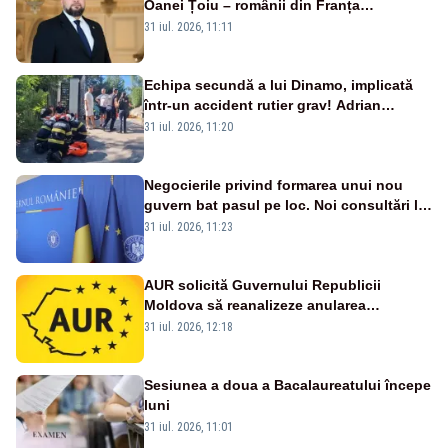
Oanei Țoiu – românii din Franța
abandonați de propriul minister de
31 iul. 2026, 11:11
externe în fața incendiilor de vegetație!”
Echipa secundă a lui Dinamo, implicată
într-un accident rutier grav! Adrian
Ropotan a fost resuscitat
31 iul. 2026, 11:20
Negocierile privind formarea unui nou
guvern bat pasul pe loc. Noi consultări la
Cotroceni, așteptate după mijlocul lunii
31 iul. 2026, 11:23
august -SURSE
AUR solicită Guvernului Republicii
Moldova să reanalizeze anularea
concertului de Ziua Limbii Române
31 iul. 2026, 12:18
Sesiunea a doua a Bacalaureatului începe
luni
31 iul. 2026, 11:01