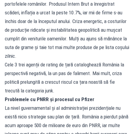
portofelele românilor. Produsul Intern Brut a înregistrat
scăderi, inflația a urcat la peste 10.7%, iar mii de firme s-au
închis doar de la începutul anului. Criza energetic, a costurilor
de producție ridicate și instabilitatea geopolitică au mușcat
cumplit din veniturile oamenilor. Mulți au ajuns să mănânce la
suta de grame și taie tot mai multe produse de pe lista coșului
zilnic.
Cele 3 trei agenții de rating de țară cataloghează România la
perspectivă negativă, la un pas de faliment. Mai mult, criza
politică prelungită a crescut riscul ca țara noastă să fie
trecută la categoria junk.
Problemele cu PNRR și procesul cu Pfizer
La nivel guvernamental și al administrației prezidențiale nu
există nicio strategie sau plan de țară. România a pierdut până
acum aproape 500 de milioane de euro din PNRR, iar multe
jaloane sunt greu de atins pentru a absorbi banii europeni care