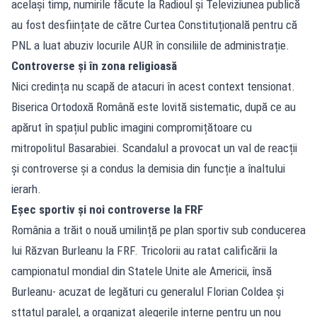
același timp, numirile făcute la Radioul și Televiziunea publică
au fost desființate de către Curtea Constituțională pentru că
PNL a luat abuziv locurile AUR în consiliile de administrație.
Controverse și în zona religioasă
Nici credința nu scapă de atacuri în acest context tensionat.
Biserica Ortodoxă Română este lovită sistematic, după ce au
apărut în spațiul public imagini compromițătoare cu
mitropolitul Basarabiei. Scandalul a provocat un val de reacții
și controverse și a condus la demisia din funcție a înaltului
ierarh.
Eșec sportiv și noi controverse la FRF
România a trăit o nouă umilință pe plan sportiv sub conducerea
lui Răzvan Burleanu la FRF. Tricolorii au ratat calificării la
campionatul mondial din Statele Unite ale Americii, însă
Burleanu- acuzat de legături cu generalul Florian Coldea și
sttatul paralel, a organizat alegerile interne pentru un nou