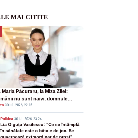
LE MAI CITITE
Maria Păcuraru, la Miza Zilei:
mânii nu sunt naivi, domnule
ica
·
30 iul. 2026, 22:15
mier Bolojan”
2
Politica
-
30 iul. 2026, 23:24
Lia Olguța Vasilescu: ”Ce se întâmplă
în sănătate este o bătaie de joc. Se
guvernează extraordinar de prost”