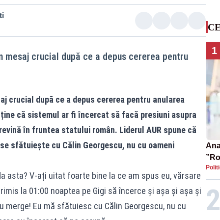
i
CE
1
 un mesaj crucial după ce a depus cererea pentru
saj crucial după ce a depus cererea pentru anularea
ține că sistemul ar fi încercat să facă presiuni asupra
să revină în fruntea statului român. Liderul AUR spune că
l se sfătuiește cu Călin Georgescu, nu cu oameni
Ana 
”Ro
Polit
pre
asta? V-ați uitat foarte bine la ce am spus eu, vărsare
rimis la 01:00 noaptea pe Gigi să încerce și așa și așa și
u merge! Eu mă sfătuiesc cu Călin Georgescu, nu cu