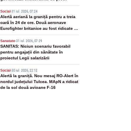
3
Social
-
31 iul. 2026, 07:24
Alertă aeriană la graniță pentru a treia
oară în 24 de ore. Două aeronave
Eurofighter britanice au fost ridicate de
la sol
4
Sanatate
-
31 iul. 2026, 07:29
SANITAS: Niciun scenariu favorabil
pentru angajații din sănătate în
proiectul Legii salarizării
5
Social
-
30 iul. 2026, 22:12
Alertă la graniță. Nou mesaj RO-Alert în
nordul județului Tulcea. MApN a ridicat
de la sol două avioane F-16