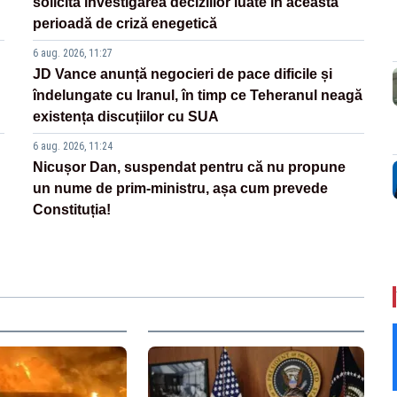
solicită investigarea deciziilor luate în această
perioadă de criză enegetică
6 aug. 2026, 11:27
JD Vance anunță negocieri de pace dificile și
îndelungate cu Iranul, în timp ce Teheranul neagă
existența discuțiilor cu SUA
6 aug. 2026, 11:24
Nicușor Dan, suspendat pentru că nu propune
un nume de prim-ministru, așa cum prevede
Constituția!