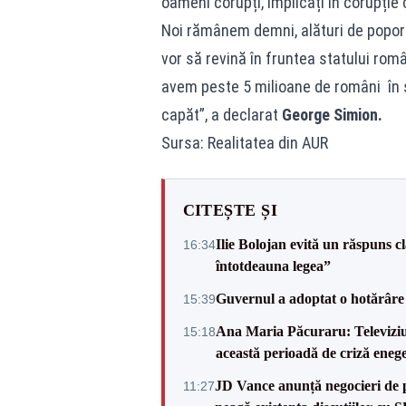
oameni corupți, implicați în corupție
Noi rămânem demni, alături de poporul
vor să revină în fruntea statului româ
avem peste 5 milioane de români în sp
capăt”, a declarat
George Simion.
Sursa: Realitatea din AUR
CITEȘTE ȘI
Ilie Bolojan evită un răspuns c
16:34
întotdeauna legea”
Guvernul a adoptat o hotărâre 
15:39
Ana Maria Păcuraru: Televiziune
15:18
această perioadă de criză enege
JD Vance anunță negocieri de pa
11:27