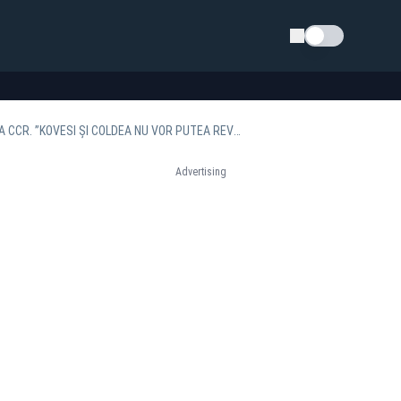
Schimba tema
GEORGE SIMION, MESAJ CRUCIAL DUPĂ CE A DEPUS CEREREA DE ANULARE A ALEGERILOR LA CCR. ”KOVESI ȘI COLDEA NU VOR PUTEA REVENI LA PUTERE CU MINE AICI”
Advertising