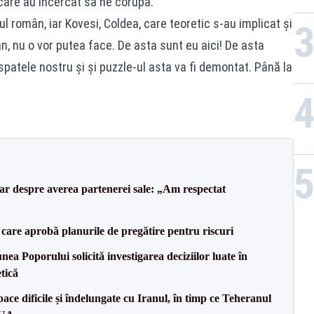
 care au încercat să ne corupă.
 român, iar Kovesi, Coldea, care teoretic s-au implicat și
n, nu o vor putea face. De asta sunt eu aici! De asta
atele nostru și și puzzle-ul asta va fi demontat. Până la
lar despre averea partenerei sale: „Am respectat
care aprobă planurile de pregătire pentru riscuri
a Poporului solicită investigarea deciziilor luate în
tică
ce dificile și îndelungate cu Iranul, în timp ce Teheranul