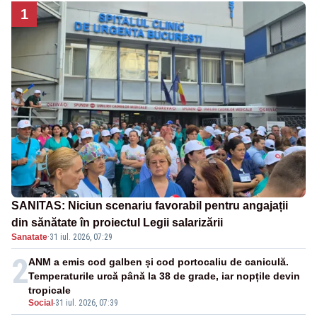
1
SANITAS: Niciun scenariu favorabil pentru angajații
din sănătate în proiectul Legii salarizării
Sanatate
·
31 iul. 2026, 07:29
2
ANM a emis cod galben și cod portocaliu de caniculă.
Temperaturile urcă până la 38 de grade, iar nopțile devin
tropicale
Social
-
31 iul. 2026, 07:39