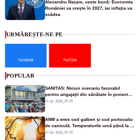
Alexandru Nazare, veste bună: Economia
României va crește în 2027, iar inflația va
scădea
URMĂREȘTE-NE PE
Facebook
YouTube
POPULAR
SANITAS: Niciun scenariu favorabil
pentru angajații din sănătate în proiectul
Legii salarizării
31 iul. 2026, 07:29
ANM a emis cod galben și cod portocaliu
de caniculă. Temperaturile urcă până la 38
de grade, iar nopțile devin tropicale
31 iul. 2026, 07:39