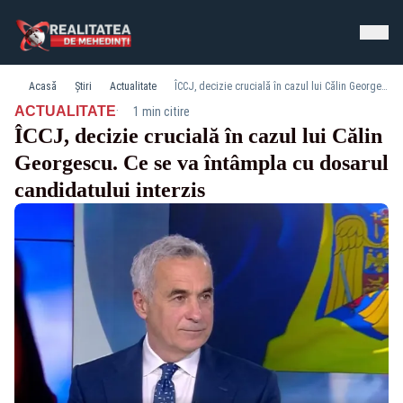
Acasă
Știri
Actualitate
ÎCCJ, decizie crucială în cazul lui Călin Georgescu. Ce se va întâmpla cu dosarul candidatului interzis
·
ACTUALITATE
1 min citire
ÎCCJ, decizie crucială în cazul lui Călin
Georgescu. Ce se va întâmpla cu dosarul
candidatului interzis