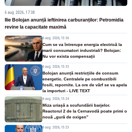
6 aug. 2026, 17:38
Ilie Bolojan anunță ieftinirea carburanților: Petromidia
revine la capacitate maximă
6 aug. 2026, 15:36
Cum se va întrerupe energia electrică la
marii consumatori industriali? Bolojan:
Nu vor exista compensații
6 aug. 2026, 15:33
Bolojan anunță restricțiile de consum
energetic. Centralele pe combustibili
fosili, repornite. La ore de vârf se va apela
la importuri - LIVE TEXT
6 aug. 2026, 15:24
Miza uriașă a scufundării barjelor.
Reactorul 2 de la Cernavodă poate primi o
nouă „gură de oxigen”
6 aug. 2026, 15:23