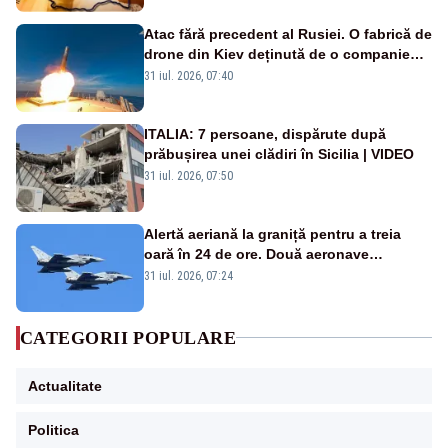
Atac fără precedent al Rusiei. O fabrică de
drone din Kiev deținută de o companie
americană, distrusă de o rachetă
31 iul. 2026, 07:40
rusească
ITALIA: 7 persoane, dispărute după
prăbușirea unei clădiri în Sicilia | VIDEO
31 iul. 2026, 07:50
Alertă aeriană la graniță pentru a treia
oară în 24 de ore. Două aeronave
Eurofighter britanice au fost ridicate de la
31 iul. 2026, 07:24
sol
CATEGORII POPULARE
Actualitate
Politica