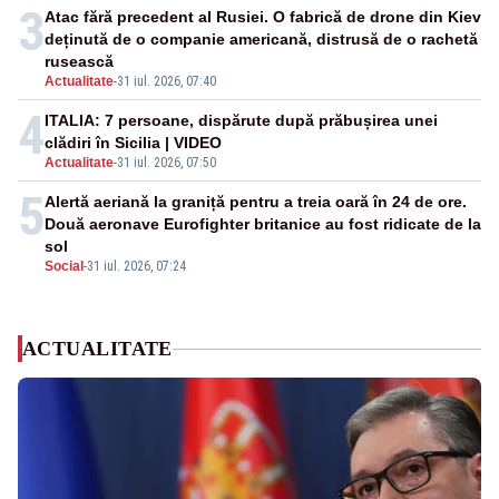
3
Atac fără precedent al Rusiei. O fabrică de drone din Kiev
deținută de o companie americană, distrusă de o rachetă
rusească
Actualitate
-
31 iul. 2026, 07:40
4
ITALIA: 7 persoane, dispărute după prăbușirea unei
clădiri în Sicilia | VIDEO
Actualitate
-
31 iul. 2026, 07:50
5
Alertă aeriană la graniță pentru a treia oară în 24 de ore.
Două aeronave Eurofighter britanice au fost ridicate de la
sol
Social
-
31 iul. 2026, 07:24
ACTUALITATE