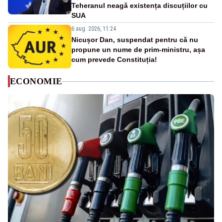
Teheranul neagă existența discuțiilor cu
SUA
6 aug. 2026, 11:24
Nicușor Dan, suspendat pentru că nu
propune un nume de prim-ministru, așa
cum prevede Constituția!
ECONOMIE