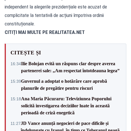
independent la alegerile prezidențiale este acuzat de
complicitate la tentativă de acțiuni împotriva ordinii
constituționale.
CITIȚI MAI MULTE PE
REALITATEA.NET
CITEȘTE ȘI
Ilie Bolojan evită un răspuns clar despre averea
16:34
partenerei sale: „Am respectat întotdeauna legea”
Guvernul a adoptat o hotărâre care aprobă
15:39
planurile de pregătire pentru riscuri
Ana Maria Păcuraru: Televiziunea Poporului
15:18
solicită investigarea deciziilor luate în această
perioadă de criză enegetică
JD Vance anunță negocieri de pace dificile și
11:27
îndelungate cu Iranul, în timp ce Teheranul neagă