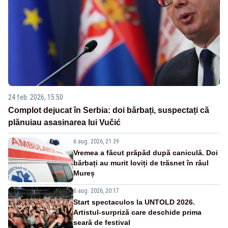
24 feb. 2026, 15:50
Complot dejucat în Serbia: doi bărbați, suspectați că
plănuiau asasinarea lui Vučić
6 aug. 2026, 21:39
Vremea a făcut prăpăd după caniculă. Doi
bărbați au murit loviți de trăsnet în râul
Mureș
6 aug. 2026, 20:17
Start spectaculos la UNTOLD 2026.
Artistul-surpriză care deschide prima
seară de festival