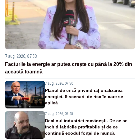
7 aug. 2026, 07:53
Facturile la energie ar putea crește cu până la 20% din
această toamnă
7 aug. 2026, 07:50
Planul de criză privind raționalizarea
energiei: 9 scenarii de risc în care se
aplică
7 aug. 2026, 07:45
Declinul industriei românești: De ce se
închid fabricile profitabile și de ce
continuă exodul forței de muncă