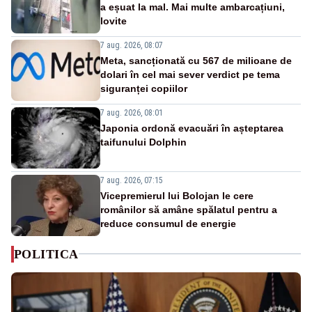
a eșuat la mal. Mai multe ambarcațiuni,
lovite
7 aug. 2026, 08:07
Meta, sancționată cu 567 de milioane de
dolari în cel mai sever verdict pe tema
siguranței copiilor
7 aug. 2026, 08:01
Japonia ordonă evacuări în așteptarea
taifunului Dolphin
7 aug. 2026, 07:15
Vicepremierul lui Bolojan le cere
românilor să amâne spălatul pentru a
reduce consumul de energie
POLITICA