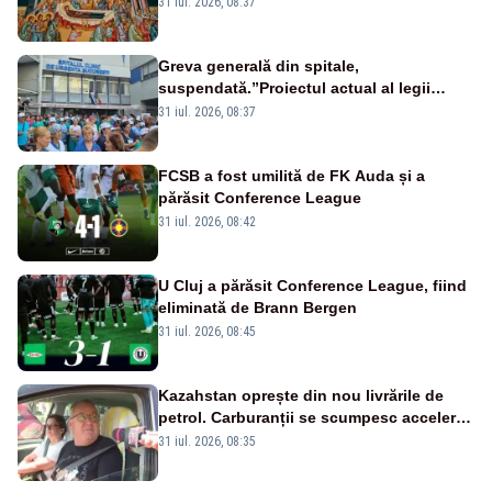
31 iul. 2026, 08:37
Greva generală din spitale,
suspendată.”Proiectul actual al legii
salarizării nu mai există pentru noi”
31 iul. 2026, 08:37
FCSB a fost umilită de FK Auda și a
părăsit Conference League
31 iul. 2026, 08:42
U Cluj a părăsit Conference League, fiind
eliminată de Brann Bergen
31 iul. 2026, 08:45
Kazahstan oprește din nou livrările de
petrol. Carburanții se scumpesc accelerat,
iar românii plătesc nota de plată
31 iul. 2026, 08:35