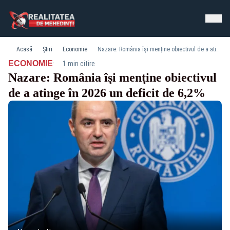
Acasă
Știri
Economie
Nazare: România îşi menţine obiectivul de a atinge în 2026 un deficit de 6,2%
·
ECONOMIE
1 min citire
Nazare: România îşi menţine obiectivul
de a atinge în 2026 un deficit de 6,2%