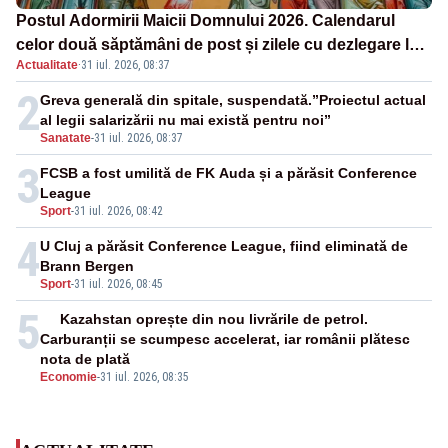
Postul Adormirii Maicii Domnului 2026. Calendarul
celor două săptămâni de post și zilele cu dezlegare la
Actualitate
·
31 iul. 2026, 08:37
pește
2
Greva generală din spitale, suspendată.”Proiectul actual
al legii salarizării nu mai există pentru noi”
Sanatate
-
31 iul. 2026, 08:37
3
FCSB a fost umilită de FK Auda și a părăsit Conference
League
Sport
-
31 iul. 2026, 08:42
4
U Cluj a părăsit Conference League, fiind eliminată de
Brann Bergen
Sport
-
31 iul. 2026, 08:45
5
Kazahstan oprește din nou livrările de petrol.
Carburanții se scumpesc accelerat, iar românii plătesc
nota de plată
Economie
-
31 iul. 2026, 08:35