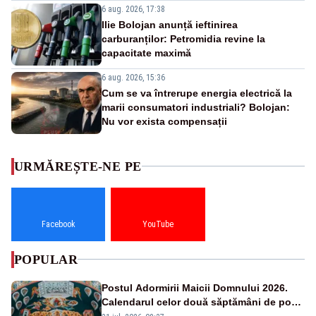
6 aug. 2026, 17:38
Ilie Bolojan anunță ieftinirea
carburanților: Petromidia revine la
capacitate maximă
6 aug. 2026, 15:36
Cum se va întrerupe energia electrică la
marii consumatori industriali? Bolojan:
Nu vor exista compensații
URMĂREȘTE-NE PE
Facebook
YouTube
POPULAR
Postul Adormirii Maicii Domnului 2026.
Calendarul celor două săptămâni de post
și zilele cu dezlegare la pește