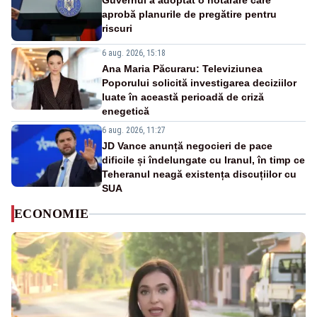
Guvernul a adoptat o hotărâre care
aprobă planurile de pregătire pentru
riscuri
6 aug. 2026, 15:18
Ana Maria Păcuraru: Televiziunea
Poporului solicită investigarea deciziilor
luate în această perioadă de criză
enegetică
6 aug. 2026, 11:27
JD Vance anunță negocieri de pace
dificile și îndelungate cu Iranul, în timp ce
Teheranul neagă existența discuțiilor cu
SUA
ECONOMIE