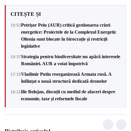
CITEȘTE ȘI
Petrișor Peiu (AUR) critică gestionarea crizei
19:53
energetice: Proiectele de la Complexul Energetic
Oltenia sunt blocate în birocrație și restricții
legislative
Strategia pentru biodiversitate nu apără interesele
19:37
României. AUR a votat împotrivă
Vladimir Putin reorganizează Armata rusă. A
17:15
înființat o nouă structură dedicată dronelor
Ilie Bolojan, discuții cu mediul de afaceri despre
16:11
economie, taxe și reformele fiscale
Distribuie articolul