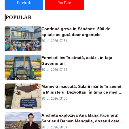
Facebook
YouTube
POPULAR
Continuă greva în Sănătate. 500 de
spitale asigură doar urgențele
30 iul. 2026, 07:51
Fermierii ies în stradă, astăzi, în fața
Guvernului!
30 iul. 2026, 07:54
Manevră mascată. Salarii mărite în secret
la Ministerul Dezvoltării în timp ce medicii
ies în stradă
30 iul. 2026, 08:00
Ancheta explozivă Ana Maria Păcuraru:
Șantierul Damen Mangalia, dosarul care
scufundă apărarea României
30 iul. 2026, 08:09