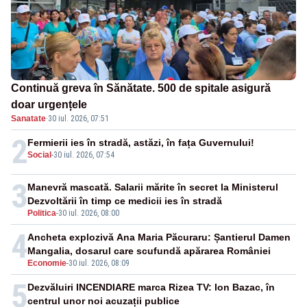
Continuă greva în Sănătate. 500 de spitale asigură
doar urgențele
Sanatate
·
30 iul. 2026, 07:51
2
Fermierii ies în stradă, astăzi, în fața Guvernului!
Social
-
30 iul. 2026, 07:54
3
Manevră mascată. Salarii mărite în secret la Ministerul
Dezvoltării în timp ce medicii ies în stradă
Politica
-
30 iul. 2026, 08:00
4
Ancheta explozivă Ana Maria Păcuraru: Șantierul Damen
Mangalia, dosarul care scufundă apărarea României
Economie
-
30 iul. 2026, 08:09
5
Dezvăluiri INCENDIARE marca Rizea TV: Ion Bazac, în
centrul unor noi acuzații publice