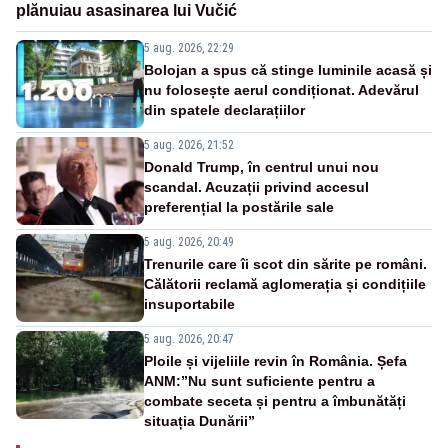
plănuiau asasinarea lui Vučić
5 aug. 2026, 22:29
Bolojan a spus că stinge luminile acasă și
nu folosește aerul condiționat. Adevărul
din spatele declarațiilor
5 aug. 2026, 21:52
Donald Trump, în centrul unui nou
scandal. Acuzații privind accesul
preferențial la postările sale
5 aug. 2026, 20:49
Trenurile care îi scot din sărite pe români.
Călătorii reclamă aglomerația și condițiile
insuportabile
5 aug. 2026, 20:47
Ploile și vijeliile revin în România. Șefa
ANM:”Nu sunt suficiente pentru a
combate seceta și pentru a îmbunătăți
situația Dunării”