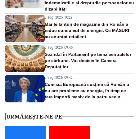
indemnizațiile și drepturile persoanelor cu
dizabilități
5 aug. 2026, 10:29
Marile lanțuri de magazine din România
reduc consumul de energie. Ce MĂSURI
au anunțat retailerii
5 aug. 2026, 09:46
Scandal în Parlament pe tema centralelor
pe cărbune. Vot decisiv în Camera
Deputaților
5 aug. 2026, 09:42
Comisia Europeană susține că România
nu are probleme cu energia, în timp ce
țara importă masiv de la patru vecini
URMĂREȘTE-NE PE