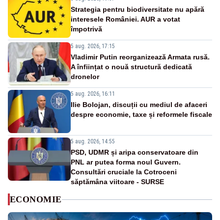
Strategia pentru biodiversitate nu apără
interesele României. AUR a votat
împotrivă
5 aug. 2026, 17:15
Vladimir Putin reorganizează Armata rusă.
A înființat o nouă structură dedicată
dronelor
5 aug. 2026, 16:11
Ilie Bolojan, discuții cu mediul de afaceri
despre economie, taxe și reformele fiscale
5 aug. 2026, 14:55
PSD, UDMR și aripa conservatoare din
PNL ar putea forma noul Guvern.
Consultări cruciale la Cotroceni
săptămâna viitoare - SURSE
ECONOMIE