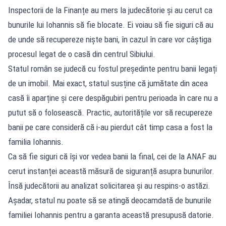
Inspectorii de la Finanțe au mers la judecătorie și au cerut ca
bunurile lui Iohannis să fie blocate. Ei voiau să fie siguri că au
de unde să recupereze niște bani, în cazul în care vor câștiga
procesul legat de o casă din centrul Sibiului.
Statul român se judecă cu fostul președinte pentru banii legați
de un imobil. Mai exact, statul susține că jumătate din acea
casă îi aparține și cere despăgubiri pentru perioada în care nu a
putut să o folosească. Practic, autoritățile vor să recupereze
banii pe care consideră că i-au pierdut cât timp casa a fost la
familia Iohannis.
Ca să fie siguri că își vor vedea banii la final, cei de la ANAF au
cerut instanței această măsură de siguranță asupra bunurilor.
Însă judecătorii au analizat solicitarea și au respins-o astăzi.
Așadar, statul nu poate să se atingă deocamdată de bunurile
familiei Iohannis pentru a garanta această presupusă datorie.