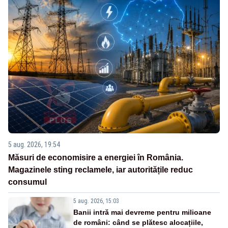
5 aug. 2026, 19:54
Măsuri de economisire a energiei în România.
Magazinele sting reclamele, iar autoritățile reduc
consumul
5 aug. 2026, 15:03
Banii intră mai devreme pentru milioane
de români: când se plătesc alocațiile,