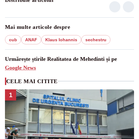
Mai multe articole despre
cub
ANAF
Klaus Iohannis
sechestru
Urmărește știrile Realitatea de Mehedinti și pe
Google News
CELE MAI CITITE
1