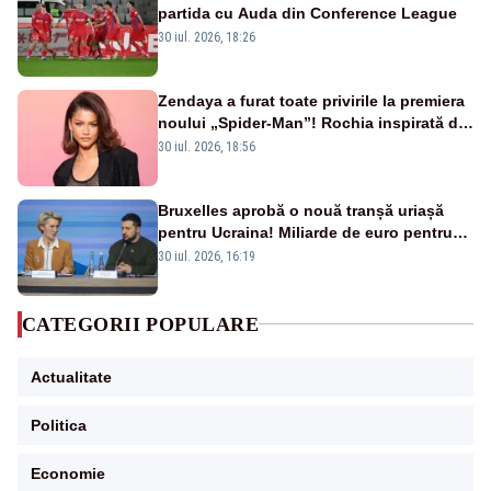
partida cu Auda din Conference League
30 iul. 2026, 18:26
Zendaya a furat toate privirile la premiera
noului „Spider-Man”! Rochia inspirată de
pânza de păianjen a făcut senzație
30 iul. 2026, 18:56
Bruxelles aprobă o nouă tranșă uriașă
pentru Ucraina! Miliarde de euro pentru
armament și apărare
30 iul. 2026, 16:19
CATEGORII POPULARE
Actualitate
Politica
Economie