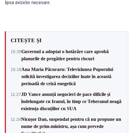
lipsa avizelor necesare.
CITEȘTE ȘI
Guvernul a adoptat o hotărâre care aprobă
15:39
planurile de pregătire pentru riscuri
Ana Maria Păcuraru: Televiziunea Poporului
15:18
solicită investigarea deciziilor luate în această
perioadă de criză enegetică
JD Vance anunță negocieri de pace dificile și
11:27
îndelungate cu Iranul, în timp ce Teheranul neagă
existența discuțiilor cu SUA
Nicușor Dan, suspendat pentru că nu propune un
11:24
nume de prim-ministru, așa cum prevede