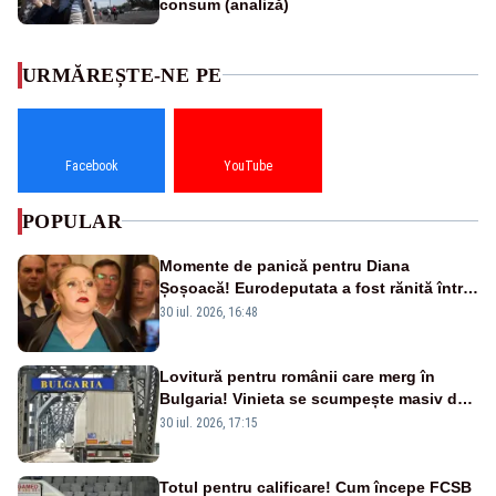
consum (analiză)
URMĂREȘTE-NE PE
Facebook
YouTube
POPULAR
Momente de panică pentru Diana
Șoșoacă! Eurodeputata a fost rănită într-
un accident rutier
30 iul. 2026, 16:48
Lovitură pentru românii care merg în
Bulgaria! Vinieta se scumpește masiv de
la 1 august
30 iul. 2026, 17:15
Totul pentru calificare! Cum începe FCSB