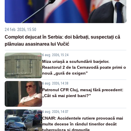
24 feb. 2026, 15:50
Complot dejucat în Serbia: doi bărbați, suspectați că
plănuiau asasinarea lui Vučić
6 aug. 2026, 15:24
Miza uriașă a scufundării barjelor.
Reactorul 2 de la Cernavodă poate primi o
nouă „gură de oxigen”
6 aug. 2026, 14:38
Patronul CFR Cluj, mesaj fără precedent:
„Cât să mai pierd bani?”
6 aug. 2026, 14:07
CNAIR: Accidentele rutiere provoacă mai
multe decese în rândul tinerilor decât
tuberculoza și drogurile