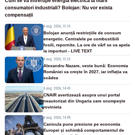
Cum se va întrerupe energia electrică la marii
consumatori industriali? Bolojan: Nu vor exista
compensații
6 aug. 2026, 15:33
Bolojan anunță restricțiile de consum
energetic. Centralele pe combustibili
fosili, repornite. La ore de vârf se va apela
la importuri - LIVE TEXT
6 aug. 2026, 15:23
Alexandru Nazare, veste bună: Economia
României va crește în 2027, iar inflația va
scădea
6 aug. 2026, 14:43
CNAIR avertizează asupra unui portal
neautorizat din Ungaria care scumpește
rovinieta
6 aug. 2026, 14:09
Canicula pune presiune pe economia
Europei și schimbă comportamentul de