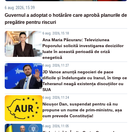
6 aug. 2026, 15:39
Guvernul a adoptat o hotărâre care aprobă planurile de
pregătire pentru riscuri
6 aug. 2026, 15:18
Ana Maria Păcuraru: Televiziunea
Poporului solicită investigarea deciziilor
luate în această perioadă de criză
enegetică
6 aug. 2026, 11:27
JD Vance anunță negocieri de pace
dificile și îndelungate cu Iranul, în timp ce
Teheranul neagă existența discuțiilor cu
SUA
6 aug. 2026, 11:24
Nicușor Dan, suspendat pentru că nu
propune un nume de prim-ministru, așa
cum prevede Constituția!
6 aug. 2026, 11:05