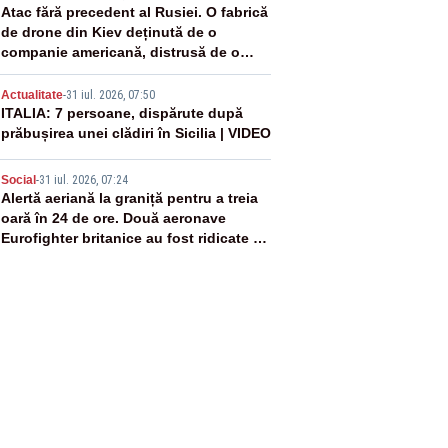
3
Atac fără precedent al Rusiei. O fabrică
de drone din Kiev deținută de o
companie americană, distrusă de o
rachetă rusească
4
Actualitate
-
31 iul. 2026, 07:50
ITALIA: 7 persoane, dispărute după
prăbușirea unei clădiri în Sicilia | VIDEO
5
Social
-
31 iul. 2026, 07:24
Alertă aeriană la graniță pentru a treia
oară în 24 de ore. Două aeronave
Eurofighter britanice au fost ridicate de
la sol