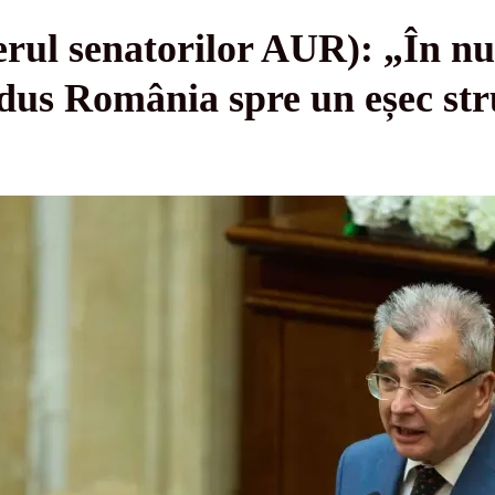
erul senatorilor AUR): „În num
us România spre un eșec stru