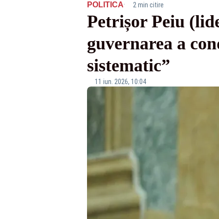
·
POLITICA
2 min citire
Petrișor Peiu (lid
guvernarea a cond
sistematic”
11 iun. 2026, 10:04