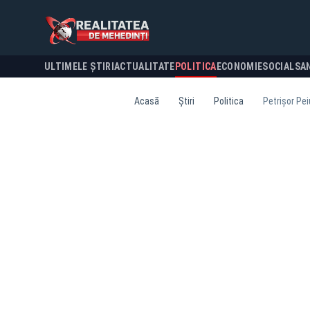
ULTIMELE ȘTIRI
ACTUALITATE
POLITICA
ECONOMIE
SOCIAL
SA
Acasă
Știri
Politica
Petrișor Pei