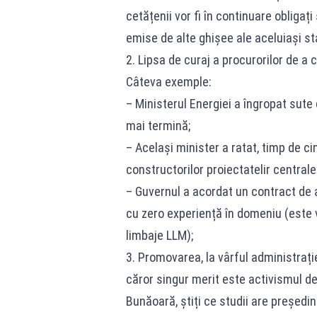
cetățenii vor fi în continuare obligați
emise de alte ghișee ale aceluiași st
2. Lipsa de curaj a procurorilor de a
Câteva exemple:
– Ministerul Energiei a îngropat sute 
mai termină;
– Același minister a ratat, timp de cin
constructorilor proiectatelir centrale 
– Guvernul a acordat un contract de a
cu zero experiență în domeniu (este 
limbaje LLM);
3. Promovarea, la vârful administrație
căror singur merit este activismul de
Bunăoară, știți ce studii are președin