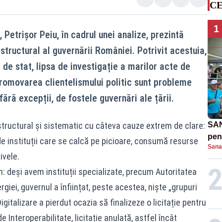
CE
1
 Petrișor Peiu, în cadrul unei analize, prezintă
structural al guvernării României. Potrivit acestuia,
de stat, lipsa de investigație a marilor acte de
promovarea clientelismului politic sunt probleme
fără excepții, de fostele guvernări ale țării.
tructural și sistematic cu câteva cauze extrem de clare:
SAN
pent
e instituții care se calcă pe picioare, consumă resurse
Sana
proi
ivele.
: deși avem instituții specializate, precum Autoritatea
rgiei, guvernul a înființat, peste acestea, niște „grupuri
igitalizare a pierdut ocazia să finalizeze o licitație pentru
 Interoperabilitate, licitație anulată, astfel încât