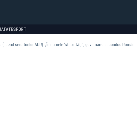
NATATE
SPORT
u (liderul senatorilor AUR): „În numele ‘stabilității’, guvernarea a condus Români