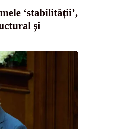
ele ‘stabilității’,
ctural și