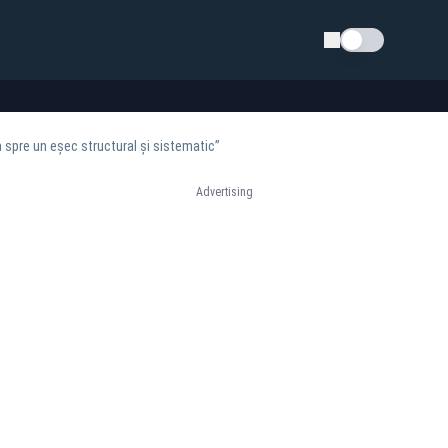
Schimba tema
a spre un eșec structural și sistematic”
Advertising