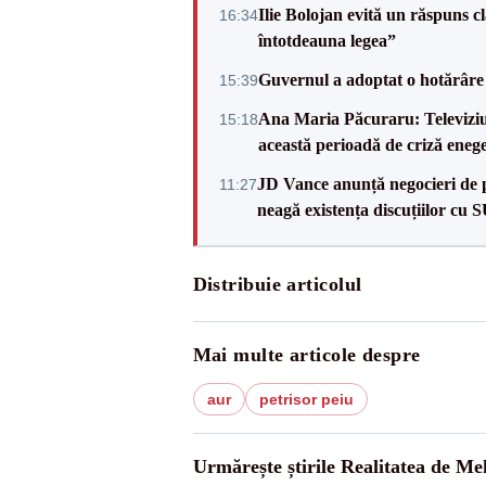
Ilie Bolojan evită un răspuns c
16:34
întotdeauna legea”
Guvernul a adoptat o hotărâre 
15:39
Ana Maria Păcuraru: Televiziune
15:18
această perioadă de criză enege
JD Vance anunță negocieri de pa
11:27
neagă existența discuțiilor cu 
Distribuie articolul
Mai multe articole despre
aur
petrisor peiu
Urmărește știrile Realitatea de Me