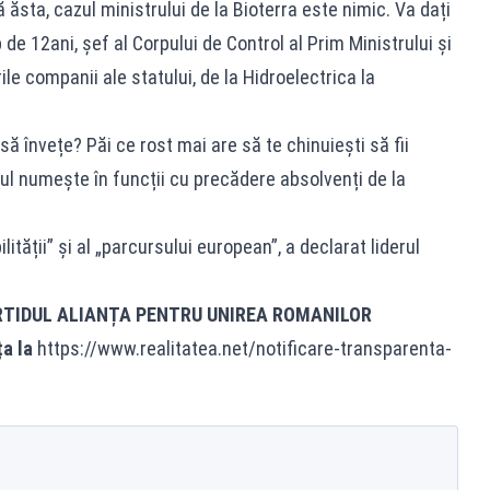
ăsta, cazul ministrului de la Bioterra este nimic. Va dați
e 12ani, șef al Corpului de Control al Prim Ministrului și
ile companii ale statului, de la Hidroelectrica la
să învețe? Păi ce rost mai are să te chinuiești să fii
ul numește în funcții cu precădere absolvenți de la
lității” și al „parcursului european”, a declarat liderul
RTIDUL ALIANȚA PENTRU UNIREA ROMANILOR
ța la
https://www.realitatea.net/notificare-transparenta-