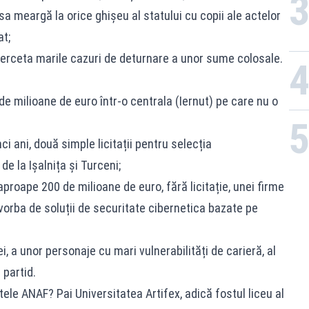
 sa meargă la orice ghișeu al statului cu copii ale actelor
at;
 cerceta marile cazuri de deturnare a unor sume colosale.
de milioane de euro într-o centrala (Iernut) pe care nu o
ci ani, două simple licitații pentru selecția
de la Ișalnița și Turceni;
proape 200 de milioane de euro, fără licitație, unei firme
vorba de soluții de securitate cibernetica bazate pe
i, a unor personaje cu mari vulnerabilități de carieră, al
 partid.
tele ANAF? Pai Universitatea Artifex, adică fostul liceu al