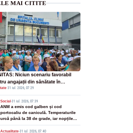
LE MAI CITITE
ITAS: Niciun scenariu favorabil
ru angajații din sănătate în
tate
·
31 iul. 2026, 07:29
ectul Legii salarizării
2
Social
-
31 iul. 2026, 07:39
ANM a emis cod galben și cod
portocaliu de caniculă. Temperaturile
urcă până la 38 de grade, iar nopțile
devin tropicale
Actualitate
-
31 iul. 2026, 07:40