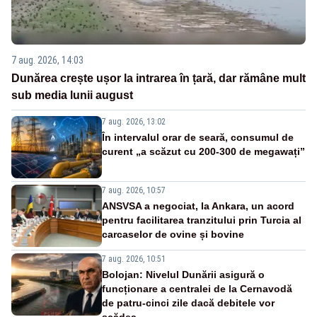
7 aug. 2026, 14:03
Dunărea crește ușor la intrarea în țară, dar rămâne mult
sub media lunii august
7 aug. 2026, 13:02
În intervalul orar de seară, consumul de
curent „a scăzut cu 200-300 de megawați”
7 aug. 2026, 10:57
ANSVSA a negociat, la Ankara, un acord
pentru facilitarea tranzitului prin Turcia al
carcaselor de ovine și bovine
7 aug. 2026, 10:51
Bolojan: Nivelul Dunării asigură o
funcționare a centralei de la Cernavodă
de patru-cinci zile dacă debitele vor
scădea