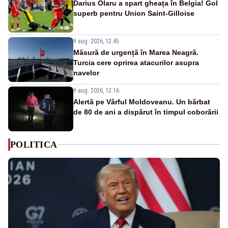
Darius Olaru a spart gheața în Belgia! Gol
superb pentru Union Saint-Gilloise
9 aug. 2026, 12:45
Măsură de urgență în Marea Neagră.
Turcia cere oprirea atacurilor asupra
navelor
9 aug. 2026, 12:16
Alertă pe Vârful Moldoveanu. Un bărbat
de 80 de ani a dispărut în timpul coborârii
POLITICA