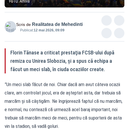
FOTO: Arhivă
Realitatea de Mehedinti
Scris de
Publicat:
12 mai 2026, 09:09
Florin Tănase a criticat prestaţia FCSB-ului după
remiza cu Unirea Slobozia, şi a spus că echipa a
făcut un meci slab, în ciuda ocaziilor create.
”Un meci slab făcut de noi. Chiar dacă am avut câteva ocazii
clare, am controlat jocul, era de aşteptat asta, dar trebuia să
marcăm şi să câştigăm. Ne îngrijorează faptul că nu marcăm,
e normal, nu contează că urmează acel baraj important, noi
trebuie să marcăm meci de meci, pentru că suporterii de asta
vin la stadion, să vadă goluri.