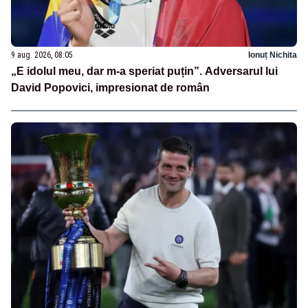
9 aug. 2026, 08:05
Ionuț Nichita
„E idolul meu, dar m-a speriat puțin”. Adversarul lui
David Popovici, impresionat de român