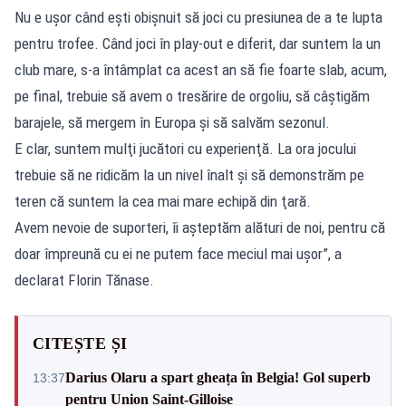
Nu e uşor când eşti obişnuit să joci cu presiunea de a te lupta
pentru trofee. Când joci în play-out e diferit, dar suntem la un
club mare, s-a întâmplat ca acest an să fie foarte slab, acum,
pe final, trebuie să avem o tresărire de orgoliu, să câştigăm
barajele, să mergem în Europa şi să salvăm sezonul.
E clar, suntem mulţi jucători cu experienţă. La ora jocului
trebuie să ne ridicăm la un nivel înalt şi să demonstrăm pe
teren că suntem la cea mai mare echipă din ţară.
Avem nevoie de suporteri, îi aşteptăm alături de noi, pentru că
doar împreună cu ei ne putem face meciul mai uşor”, a
declarat Florin Tănase.
CITEȘTE ȘI
Darius Olaru a spart gheața în Belgia! Gol superb
13:37
pentru Union Saint-Gilloise