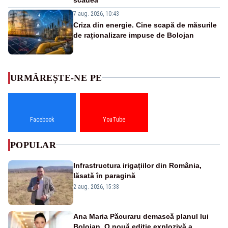
7 aug. 2026, 10:43
Criza din energie. Cine scapă de măsurile
de raționalizare impuse de Bolojan
URMĂREȘTE-NE PE
Facebook
YouTube
POPULAR
Infrastructura irigațiilor din România,
lăsată în paragină
2 aug. 2026, 15:38
Ana Maria Păcuraru demască planul lui
Bolojan. O nouă ediție explozivă a