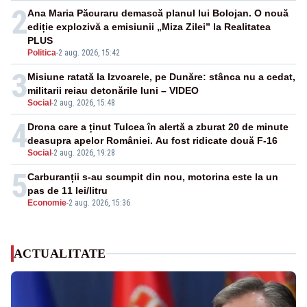
2
Ana Maria Păcuraru demască planul lui Bolojan. O nouă
ediție explozivă a emisiunii „Miza Zilei” la Realitatea
PLUS
Politica
-
2 aug. 2026, 15:42
3
Misiune ratată la Izvoarele, pe Dunăre: stânca nu a cedat,
militarii reiau detonările luni – VIDEO
Social
-
2 aug. 2026, 15:48
4
Drona care a ținut Tulcea în alertă a zburat 20 de minute
deasupra apelor României. Au fost ridicate două F-16
Social
-
2 aug. 2026, 19:28
5
Carburanții s-au scumpit din nou, motorina este la un
pas de 11 lei/litru
Economie
-
2 aug. 2026, 15:36
ACTUALITATE