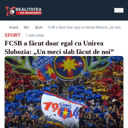
Acasă
Știri
Sport
FCSB a făcut doar egal cu Unirea Slobozia: „Un meci slab făcut de noi”
·
SPORT
1 min citire
FCSB a făcut doar egal cu Unirea
Slobozia: „Un meci slab făcut de noi”