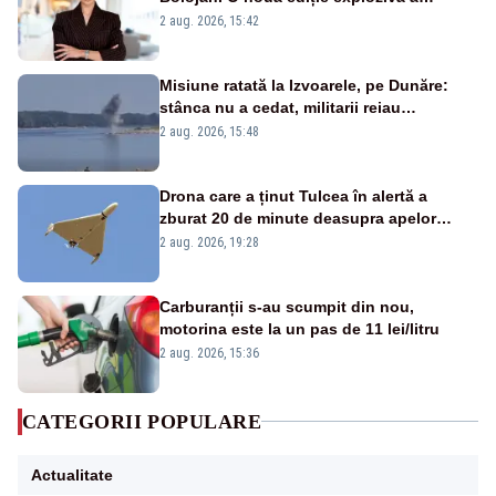
emisiunii „Miza Zilei” la Realitatea PLUS
2 aug. 2026, 15:42
Misiune ratată la Izvoarele, pe Dunăre:
stânca nu a cedat, militarii reiau
detonările luni – VIDEO
2 aug. 2026, 15:48
Drona care a ținut Tulcea în alertă a
zburat 20 de minute deasupra apelor
României. Au fost ridicate două F-16
2 aug. 2026, 19:28
Carburanții s-au scumpit din nou,
motorina este la un pas de 11 lei/litru
2 aug. 2026, 15:36
CATEGORII POPULARE
Actualitate