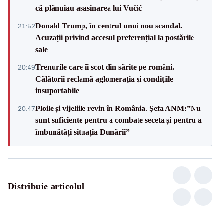
că plănuiau asasinarea lui Vučić
Donald Trump, în centrul unui nou scandal.
21:52
Acuzații privind accesul preferențial la postările
sale
Trenurile care îi scot din sărite pe români.
20:49
Călătorii reclamă aglomerația și condițiile
insuportabile
Ploile și vijeliile revin în România. Șefa ANM:”Nu
20:47
sunt suficiente pentru a combate seceta și pentru a
îmbunătăți situația Dunării”
Distribuie articolul