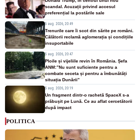
Donald Trump, în centrul unui nou
scandal. Acuzații privind accesul
preferențial la postările sale
5 aug. 2026, 20:49
Trenurile care îi scot din sărite pe români.
Călătorii reclamă aglomerația și condițiile
insuportabile
5 aug. 2026, 20:47
Ploile și vijeliile revin în România. Șefa
ANM:”Nu sunt suficiente pentru a
combate seceta și pentru a îmbunătăți
situația Dunării”
5 aug. 2026, 20:19
Un fragment dintr-o rachetă SpaceX s-a
prăbușit pe Lună. Ce au aflat cercetătorii
după impact
POLITICA