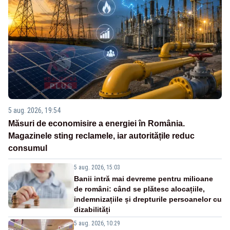
5 aug. 2026, 19:54
Măsuri de economisire a energiei în România.
Magazinele sting reclamele, iar autoritățile reduc
consumul
5 aug. 2026, 15:03
Banii intră mai devreme pentru milioane
de români: când se plătesc alocațiile,
indemnizațiile și drepturile persoanelor cu
dizabilități
5 aug. 2026, 10:29