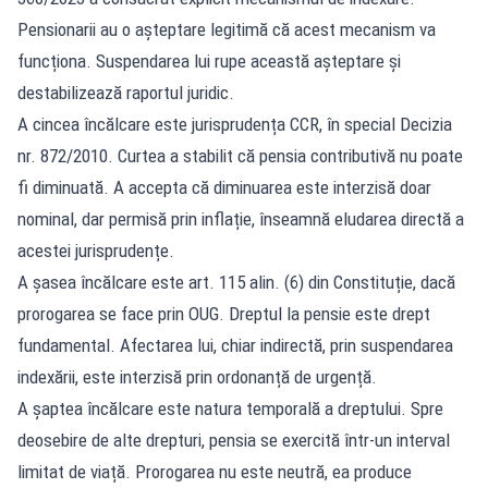
Pensionarii au o așteptare legitimă că acest mecanism va
funcționa. Suspendarea lui rupe această așteptare și
destabilizează raportul juridic.
A cincea încălcare este jurisprudența CCR, în special Decizia
nr. 872/2010. Curtea a stabilit că pensia contributivă nu poate
fi diminuată. A accepta că diminuarea este interzisă doar
nominal, dar permisă prin inflație, înseamnă eludarea directă a
acestei jurisprudențe.
A șasea încălcare este art. 115 alin. (6) din Constituție, dacă
prorogarea se face prin OUG. Dreptul la pensie este drept
fundamental. Afectarea lui, chiar indirectă, prin suspendarea
indexării, este interzisă prin ordonanță de urgență.
A șaptea încălcare este natura temporală a dreptului. Spre
deosebire de alte drepturi, pensia se exercită într-un interval
limitat de viață. Prorogarea nu este neutră, ea produce