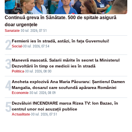
Continuă greva în Sănătate. 500 de spitale asigură
doar urgențele
Sanatate
·
30 iul. 2026, 07:51
2
Fermierii ies în stradă, astăzi, în fața Guvernului!
Social
-
30 iul. 2026, 07:54
3
Manevră mascată. Salarii mărite în secret la Ministerul
Dezvoltării în timp ce medicii ies în stradă
Politica
-
30 iul. 2026, 08:00
4
Ancheta explozivă Ana Maria Păcuraru: Șantierul Damen
Mangalia, dosarul care scufundă apărarea României
Economie
-
30 iul. 2026, 08:09
5
Dezvăluiri INCENDIARE marca Rizea TV: Ion Bazac, în
centrul unor noi acuzații publice
Actualitate
-
30 iul. 2026, 07:51