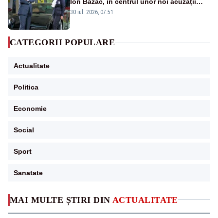
Ion Bazac, în centrul unor noi acuzații
publice
30 iul. 2026, 07:51
CATEGORII POPULARE
Actualitate
Politica
Economie
Social
Sport
Sanatate
MAI MULTE ȘTIRI DIN
ACTUALITATE