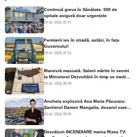
Continuă greva în Sănătate. 500 de
spitale asigură doar urgențele
30 iul. 2026, 07:51
Fermierii ies în stradă, astăzi, în fața
Guvernului!
30 iul. 2026, 07:54
Manevră mascată. Salarii mărite în secret
la Ministerul Dezvoltării în timp ce medicii
ies în stradă
30 iul. 2026, 08:00
Ancheta explozivă Ana Maria Păcuraru:
Șantierul Damen Mangalia, dosarul care
scufundă apărarea României
30 iul. 2026, 08:09
Dezvăluiri INCENDIARE marca Rizea TV: