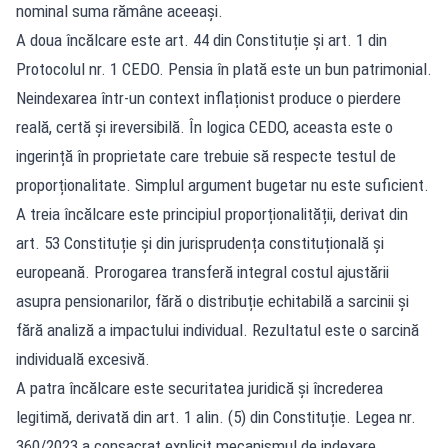
nominal suma rămâne aceeași.
A doua încălcare este art. 44 din Constituție și art. 1 din
Protocolul nr. 1 CEDO. Pensia în plată este un bun patrimonial.
Neindexarea într-un context inflaționist produce o pierdere
reală, certă și ireversibilă. În logica CEDO, aceasta este o
ingerință în proprietate care trebuie să respecte testul de
proporționalitate. Simplul argument bugetar nu este suficient.
A treia încălcare este principiul proporționalității, derivat din
art. 53 Constituție și din jurisprudența constituțională și
europeană. Prorogarea transferă integral costul ajustării
asupra pensionarilor, fără o distribuție echitabilă a sarcinii și
fără analiză a impactului individual. Rezultatul este o sarcină
individuală excesivă.
A patra încălcare este securitatea juridică și încrederea
legitimă, derivată din art. 1 alin. (5) din Constituție. Legea nr.
360/2023 a consacrat explicit mecanismul de indexare.