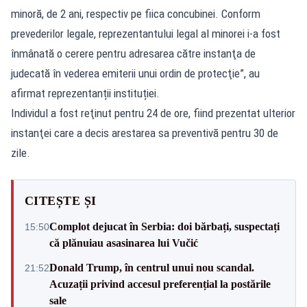
minoră, de 2 ani, respectiv pe fiica concubinei. Conform
prevederilor legale, reprezentantului legal al minorei i-a fost
înmânată o cerere pentru adresarea către instanţa de
judecată în vederea emiterii unui ordin de protecţie”, au
afirmat reprezentanții instituției.
Individul a fost reţinut pentru 24 de ore, fiind prezentat ulterior
instanţei care a decis arestarea sa preventivă pentru 30 de
zile.
CITEȘTE ȘI
Complot dejucat în Serbia: doi bărbați, suspectați
15:50
că plănuiau asasinarea lui Vučić
Donald Trump, în centrul unui nou scandal.
21:52
Acuzații privind accesul preferențial la postările
sale