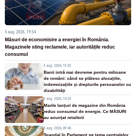
5 aug. 2026, 19:54
Măsuri de economisire a energiei în România.
Magazinele sting reclamele, iar autoritățile reduc
consumul
5 aug. 2026, 15:03
Banii intră mai devreme pentru milioane
de români: când se plătesc alocațiile,
indemnizațiile și drepturile persoanelor cu
dizabilități
5 aug. 2026, 10:29
Marile lanțuri de magazine din România
reduc consumul de energie. Ce MĂSURI
au anunțat retailerii
5 aug. 2026, 09:46
Scandal în Parlament pe tema centralelor