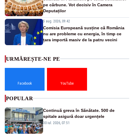
pe cărbune. Vot decisiv în Camera
Deputaților
5 aug. 2026, 09:42
Comisia Europeană susține că România
nu are probleme cu energia, în timp ce
țara importă masiv de la patru vecini
URMĂREȘTE-NE PE
Facebook
YouTube
POPULAR
Continuă greva în Sănătate. 500 de
spitale asigură doar urgențele
30 iul. 2026, 07:51