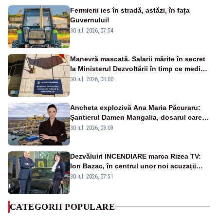
Fermierii ies în stradă, astăzi, în fața
Guvernului!
30 iul. 2026, 07:54
Manevră mascată. Salarii mărite în secret
la Ministerul Dezvoltării în timp ce medicii
ies în stradă
30 iul. 2026, 08:00
Ancheta explozivă Ana Maria Păcuraru:
Șantierul Damen Mangalia, dosarul care
scufundă apărarea României
30 iul. 2026, 08:09
Dezvăluiri INCENDIARE marca Rizea TV:
Ion Bazac, în centrul unor noi acuzații
publice
30 iul. 2026, 07:51
CATEGORII POPULARE