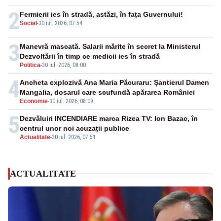
2
Fermierii ies în stradă, astăzi, în fața Guvernului!
Social
-
30 iul. 2026, 07:54
3
Manevră mascată. Salarii mărite în secret la Ministerul
Dezvoltării în timp ce medicii ies în stradă
Politica
-
30 iul. 2026, 08:00
4
Ancheta explozivă Ana Maria Păcuraru: Șantierul Damen
Mangalia, dosarul care scufundă apărarea României
Economie
-
30 iul. 2026, 08:09
5
Dezvăluiri INCENDIARE marca Rizea TV: Ion Bazac, în
centrul unor noi acuzații publice
Actualitate
-
30 iul. 2026, 07:51
ACTUALITATE