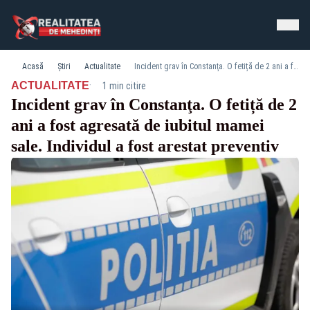
Acasă
Știri
Actualitate
Incident grav în Constanţa. O fetiță de 2 ani a fost agresată de iubitul mamei sale. Individul a fost arestat preventiv
·
ACTUALITATE
1 min citire
Incident grav în Constanţa. O fetiță de 2
ani a fost agresată de iubitul mamei
sale. Individul a fost arestat preventiv