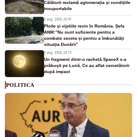
Călătorii reclamă aglomerația și condițiile
insuportabile
5 aug. 2026, 20:47
Ploile și vijeliile revin în România. Șefa
ANM:”Nu sunt suficiente pentru a
combate seceta și pentru a îmbunătăți
situația Dunării”
5 aug. 2026, 20:19
Un fragment dintr-o rachetă SpaceX s-a
prăbușit pe Lună. Ce au aflat cercetătorii
după impact
POLITICA