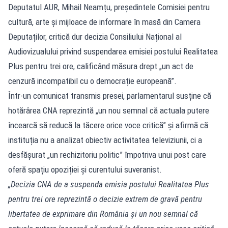
Deputatul AUR, Mihail Neamțu, președintele Comisiei pentru
cultură, arte şi mijloace de informare în masă din Camera
Deputaților, critică dur decizia Consiliului Național al
Audiovizualului privind suspendarea emisiei postului Realitatea
Plus pentru trei ore, calificând măsura drept „un act de
cenzură incompatibil cu o democrație europeană”.
Într-un comunicat transmis presei, parlamentarul susține că
hotărârea CNA reprezintă „un nou semnal că actuala putere
încearcă să reducă la tăcere orice voce critică” și afirmă că
instituția nu a analizat obiectiv activitatea televiziunii, ci a
desfășurat „un rechizitoriu politic” împotriva unui post care
oferă spațiu opoziției și curentului suveranist.
„Decizia CNA de a suspenda emisia postului Realitatea Plus
pentru trei ore reprezintă o decizie extrem de gravă pentru
libertatea de exprimare din România și un nou semnal că