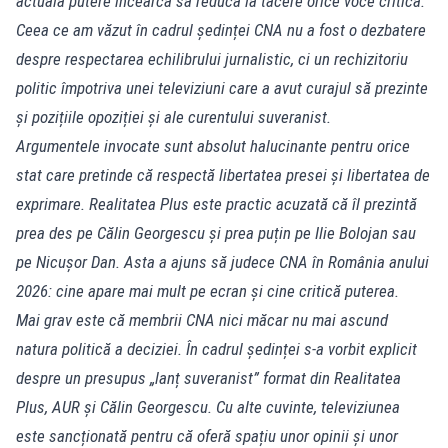
actuala putere încearcă să reducă la tăcere orice voce critică.
Ceea ce am văzut în cadrul ședinței CNA nu a fost o dezbatere
despre respectarea echilibrului jurnalistic, ci un rechizitoriu
politic împotriva unei televiziuni care a avut curajul să prezinte
și pozițiile opoziției și ale curentului suveranist.
Argumentele invocate sunt absolut halucinante pentru orice
stat care pretinde că respectă libertatea presei și libertatea de
exprimare. Realitatea Plus este practic acuzată că îl prezintă
prea des pe Călin Georgescu și prea puțin pe Ilie Bolojan sau
pe Nicușor Dan. Asta a ajuns să judece CNA în România anului
2026: cine apare mai mult pe ecran și cine critică puterea.
Mai grav este că membrii CNA nici măcar nu mai ascund
natura politică a deciziei. În cadrul ședinței s-a vorbit explicit
despre un presupus „lanț suveranist” format din Realitatea
Plus, AUR și Călin Georgescu. Cu alte cuvinte, televiziunea
este sancționată pentru că oferă spațiu unor opinii și unor