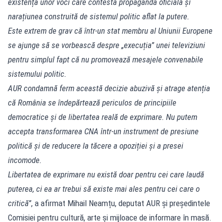
existența unor voci care contestă propaganda oficială și
narațiunea construită de sistemul politic aflat la putere.
Este extrem de grav că într-un stat membru al Uniunii Europene
se ajunge să se vorbească despre „execuția” unei televiziuni
pentru simplul fapt că nu promovează mesajele convenabile
sistemului politic.
AUR condamnă ferm această decizie abuzivă și atrage atenția
că România se îndepărtează periculos de principiile
democratice și de libertatea reală de exprimare. Nu putem
accepta transformarea CNA într-un instrument de presiune
politică și de reducere la tăcere a opoziției și a presei
incomode.
Libertatea de exprimare nu există doar pentru cei care laudă
puterea, ci ea ar trebui să existe mai ales pentru cei care o
critică”
, a afirmat Mihail Neamțu, deputat AUR și președintele
Comisiei pentru cultură, arte şi mijloace de informare în masă.