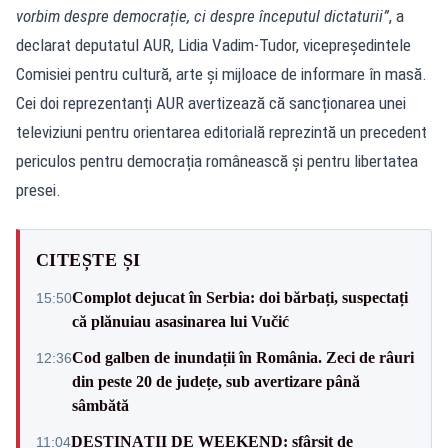
vorbim despre democrație, ci despre începutul dictaturii”
, a
declarat deputatul AUR, Lidia Vadim-Tudor, vicepreședintele
Comisiei pentru cultură, arte şi mijloace de informare în masă.
Cei doi reprezentanți AUR avertizează că sancționarea unei
televiziuni pentru orientarea editorială reprezintă un precedent
periculos pentru democrația românească și pentru libertatea
presei.
CITEȘTE ȘI
Complot dejucat în Serbia: doi bărbați, suspectați
15:50
că plănuiau asasinarea lui Vučić
Cod galben de inundații în România. Zeci de râuri
12:36
din peste 20 de județe, sub avertizare până
sâmbătă
DESTINAȚII DE WEEKEND: sfârșit de
11:04