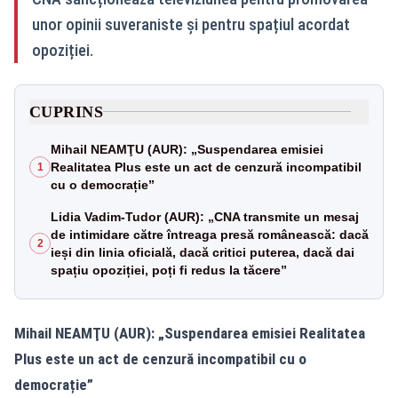
unor opinii suveraniste și pentru spațiul acordat
opoziției.
CUPRINS
Mihail NEAMŢU (AUR): „Suspendarea emisiei
Realitatea Plus este un act de cenzură incompatibil
1
cu o democrație”
Lidia Vadim-Tudor (AUR): „CNA transmite un mesaj
de intimidare către întreaga presă românească: dacă
2
ieși din linia oficială, dacă critici puterea, dacă dai
spațiu opoziției, poți fi redus la tăcere”
Mihail NEAMŢU (AUR): „Suspendarea emisiei Realitatea
Plus este un act de cenzură incompatibil cu o
democrație”