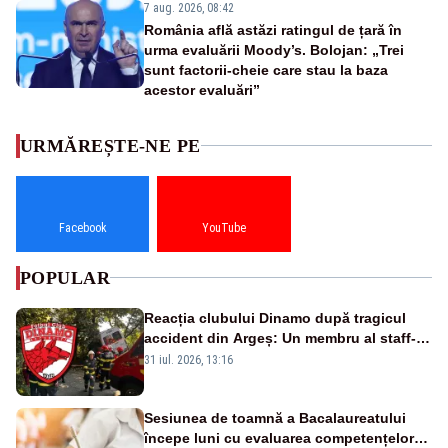
7 aug. 2026, 08:42
România află astăzi ratingul de țară în
urma evaluării Moody’s. Bolojan: „Trei
sunt factorii-cheie care stau la baza
acestor evaluări”
URMĂREȘTE-NE PE
Facebook
YouTube
POPULAR
Reacția clubului Dinamo după tragicul
accident din Argeș: Un membru al staff-
ului medical a murit, antrenorul Adrian
31 iul. 2026, 13:16
Ropotan este în spital
Sesiunea de toamnă a Bacalaureatului
începe luni cu evaluarea competențelor