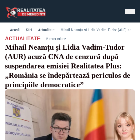
Acasă
Știri
Actualitate
Mihail Neamțu și Lidia Vadim-Tudor (AUR) acuză CNA de cenzură după suspendarea emisiei Realitatea Plus: „România se îndepărtează periculos de principiile democratice”
·
ACTUALITATE
6 min citire
Mihail Neamțu și Lidia Vadim-Tudor
(AUR) acuză CNA de cenzură după
suspendarea emisiei Realitatea Plus:
„România se îndepărtează periculos de
principiile democratice”