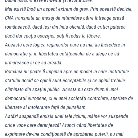
Mai există însă un aspect extrem de grav. Prin această decizie,
CNA transmite un mesaj de intimidare către întreaga presă
românească: dacă ieși din linia oficială, dacă critici puterea,
dacă dai spațiu opoziției, poți fi redus la tăcere.
Aceasta este logica regimurilor care nu mai au încredere în
democrație și în libertatea cetățeanului de a alege ce să
urmărească și ce să creadă.
România nu poate fi împinsă spre un model în care instituțiile
statului decid ce opinii sunt acceptabile și ce opinii trebuie
eliminate din spațiul public. Acesta nu este drumul unei
democrații europene, ci al unei societăți controlate, speriate de
libertate și intolerante față de pluralism.
Astăzi suspendă emisia unei televiziuni, mâine vor suspenda
orice voce care deranjează! Atunci când libertatea de
exprimare devine condiționată de aprobarea puterii, nu mai