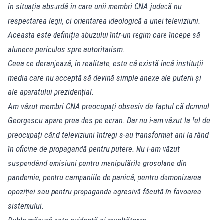
în situația absurdă în care unii membri CNA judecă nu
respectarea legii, ci orientarea ideologică a unei televiziuni.
Aceasta este definiția abuzului într-un regim care începe să
alunece periculos spre autoritarism.
Ceea ce deranjează, în realitate, este că există încă instituții
media care nu acceptă să devină simple anexe ale puterii și
ale aparatului prezidențial.
Am văzut membri CNA preocupați obsesiv de faptul că domnul
Georgescu apare prea des pe ecran. Dar nu i-am văzut la fel de
preocupați când televiziuni întregi s-au transformat ani la rând
în oficine de propagandă pentru putere. Nu i-am văzut
suspendând emisiuni pentru manipulările grosolane din
pandemie, pentru campaniile de panică, pentru demonizarea
opoziției sau pentru propaganda agresivă făcută în favoarea
sistemului.
Dubla măsură este evidentă și revoltătoare.