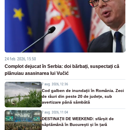
24 feb. 2026, 15:50
Complot dejucat în Serbia: doi bărbați, suspectați că
plănuiau asasinarea lui Vučić
7 aug. 2026, 12:36
Cod galben de inundații în România. Zeci
de râuri din peste 20 de județe, sub
avertizare până sâmbătă
7 aug. 2026, 11:04
DESTINAȚII DE WEEKEND: sfârșit de
săptămână în București și în țară