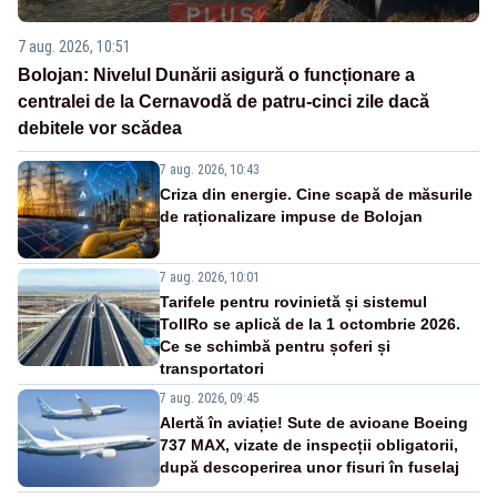
7 aug. 2026, 10:51
Bolojan: Nivelul Dunării asigură o funcționare a
centralei de la Cernavodă de patru-cinci zile dacă
debitele vor scădea
7 aug. 2026, 10:43
Criza din energie. Cine scapă de măsurile
de raționalizare impuse de Bolojan
7 aug. 2026, 10:01
Tarifele pentru rovinietă și sistemul
TollRo se aplică de la 1 octombrie 2026.
Ce se schimbă pentru șoferi și
transportatori
7 aug. 2026, 09:45
Alertă în aviație! Sute de avioane Boeing
737 MAX, vizate de inspecții obligatorii,
după descoperirea unor fisuri în fuselaj