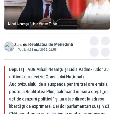
Mihail Neamțu / Lidia Vadim Tudor
Realitatea de Mehedinti
Scris de
Publicat:
28 mai 2026, 11:58
Deputații AUR Mihail Neamțu și Lidia Vadim-Tudor au
criticat dur decizia Consiliului Național al
Audiovizualului de a suspenda pentru trei ore emisia
postului Realitatea Plus, calificând măsura drept „un
act de cenzură politică” și un atac direct la adresa
libertății de exprimare. Cei doi parlamentari susțin că
CNA sancționează televiziunea pentru promovarea