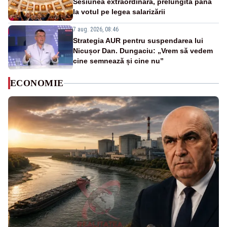
Sesiunea extraordinară, prelungită până
la votul pe legea salarizării
7 aug. 2026, 08:46
Strategia AUR pentru suspendarea lui
Nicușor Dan. Dungaciu: „Vrem să vedem
cine semnează și cine nu”
ECONOMIE