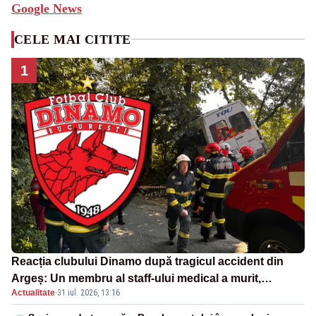
Google News
CELE MAI CITITE
1
Reacția clubului Dinamo după tragicul accident din
Argeș: Un membru al staff-ului medical a murit,
Actualitate
·
31 iul. 2026, 13:16
antrenorul Adrian Ropotan este în spital