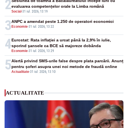
2
Sesiunea de toamnă a Bacalaureatului începe luni cu
evaluarea competențelor orale la Limba română
Social
-
31 iul. 2026, 13:19
3
ANPC a amendat peste 1.250 de operatori economici
Economie
-
31 iul. 2026, 13:22
4
Eurostat: Rata inflaţiei a urcat până la 2,9% în iulie,
sporind şansele ca BCE să majoreze dobânda
Economie
-
31 iul. 2026, 13:29
5
Alertă privind SMS-urile false despre plata parcării. Anunț
pentru șoferi asupra unei noi metode de fraudă online
Actualitate
-
31 iul. 2026, 13:10
ACTUALITATE