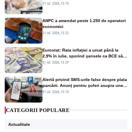
orale la Limba română
31 iul. 2026, 13:19
ANPC a amendat peste 1.250 de operatori
economici
31 iul. 2026, 13:22
Eurostat: Rata inflaţiei a urcat până la
2,9% în iulie, sporind şansele ca BCE să
majoreze dobânda
31 iul. 2026, 13:29
Alertă privind SMS-urile false despre plata
parcării. Anunț pentru șoferi asupra unei
noi metode de fraudă online
31 iul. 2026, 13:10
CATEGORII POPULARE
Actualitate