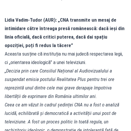
Lidia Vadim-Tudor (AUR): „CNA transmite un mesaj de
intimidare către întreaga presă românească: dacă ieși din
linia oficială, dacă critici puterea, dacă dai spațiu
opoziției, poți fi redus la tăcere”
Aceasta susține că instituția nu mai judecă respectarea legii,
ci „orientarea ideologică” a unei televiziuni.
„Decizia prin care Consiliul Național al Audiovizualului a
suspendat emisia postului Realitatea Plus pentru trei ore
reprezintă unul dintre cele mai grave derapaje împotriva
libertății de exprimare din România ultimilor ani.
Ceea ce am văzut în cadrul ședinței CNA nu a fost o analiză
lucidă, echilibrată și democratică a activității unui post de
televiziune. A fost un proces politic în toată regula, un
rechizitoriu ideologic, o demonstrație de intoleranță față de