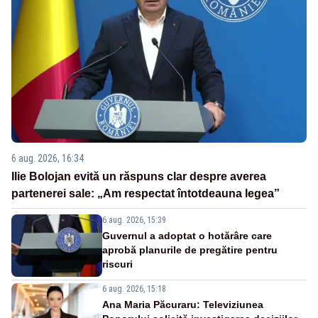
6 aug. 2026, 16:34
Ilie Bolojan evită un răspuns clar despre averea
partenerei sale: „Am respectat întotdeauna legea”
6 aug. 2026, 15:39
Guvernul a adoptat o hotărâre care
aprobă planurile de pregătire pentru
riscuri
6 aug. 2026, 15:18
Ana Maria Păcuraru: Televiziunea