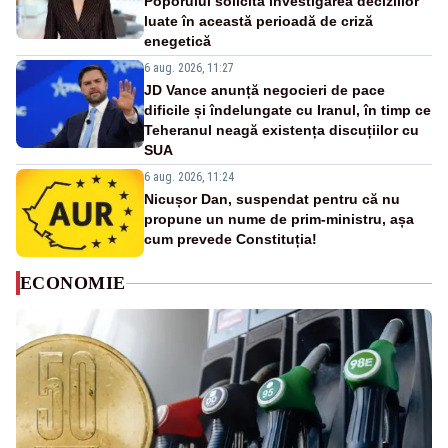
Poporului solicită investigarea deciziilor
luate în această perioadă de criză
enegetică
6 aug. 2026, 11:27
JD Vance anunță negocieri de pace
dificile și îndelungate cu Iranul, în timp ce
Teheranul neagă existența discuțiilor cu
SUA
6 aug. 2026, 11:24
Nicușor Dan, suspendat pentru că nu
propune un nume de prim-ministru, așa
cum prevede Constituția!
ECONOMIE