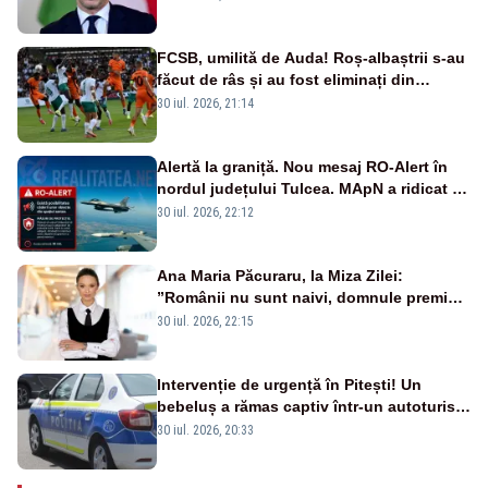
FCSB, umilită de Auda! Roș-albaștrii s-au
făcut de râs și au fost eliminați din
Conference League
30 iul. 2026, 21:14
Alertă la graniță. Nou mesaj RO-Alert în
nordul județului Tulcea. MApN a ridicat de
la sol două avioane F-16
30 iul. 2026, 22:12
Ana Maria Păcuraru, la Miza Zilei:
”Românii nu sunt naivi, domnule premier
Bolojan”
30 iul. 2026, 22:15
Intervenție de urgență în Pitești! Un
bebeluș a rămas captiv într-un autoturism
din cauza unei defecțiuni
30 iul. 2026, 20:33