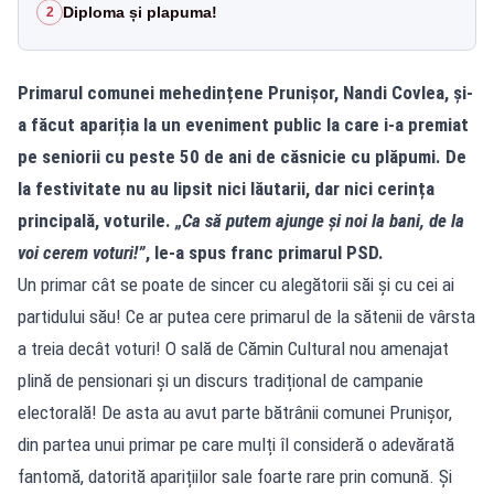
Diploma și plapuma!
2
Primarul comunei mehedințene Prunișor, Nandi Covlea, și-
a făcut apariția la un eveniment public la care i-a premiat
pe seniorii cu peste 50 de ani de căsnicie cu plăpumi. De
la festivitate nu au lipsit nici lăutarii, dar nici cerința
principală, voturile.
„Ca să putem ajunge și noi la bani, de la
voi cerem voturi!”
, le-a spus franc primarul PSD.
Un primar cât se poate de sincer cu alegătorii săi și cu cei ai
partidului său! Ce ar putea cere primarul de la sătenii de vârsta
a treia decât voturi! O sală de Cămin Cultural nou amenajat
plină de pensionari și un discurs tradițional de campanie
electorală! De asta au avut parte bătrânii comunei Prunișor,
din partea unui primar pe care mulți îl consideră o adevărată
fantomă, datorită aparițiilor sale foarte rare prin comună. Și