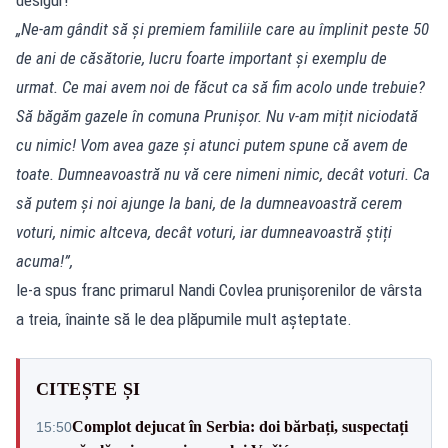
„Ne-am gândit să și premiem familiile care au împlinit peste 50
de ani de căsătorie, lucru foarte important și exemplu de
urmat. Ce mai avem noi de făcut ca să fim acolo unde trebuie?
Să băgăm gazele în comuna Prunișor. Nu v-am mițit niciodată
cu nimic! Vom avea gaze și atunci putem spune că avem de
toate. Dumneavoastră nu vă cere nimeni nimic, decât voturi. Ca
să putem și noi ajunge la bani, de la dumneavoastră cerem
voturi, nimic altceva, decât voturi, iar dumneavoastră știți
acuma!”,
le-a spus franc primarul Nandi Covlea prunișorenilor de vârsta
a treia, înainte să le dea plăpumile mult așteptate.
CITEȘTE ȘI
Complot dejucat în Serbia: doi bărbați, suspectați
15:50