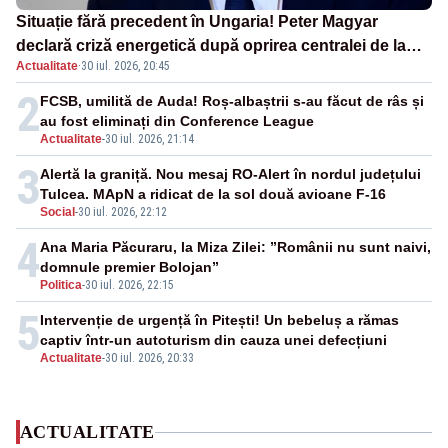
Situație fără precedent în Ungaria! Peter Magyar
declară criză energetică după oprirea centralei de la
Actualitate
·
30 iul. 2026, 20:45
Paks
2
FCSB, umilită de Auda! Roș-albaștrii s-au făcut de râs și
au fost eliminați din Conference League
Actualitate
-
30 iul. 2026, 21:14
3
Alertă la graniță. Nou mesaj RO-Alert în nordul județului
Tulcea. MApN a ridicat de la sol două avioane F-16
Social
-
30 iul. 2026, 22:12
4
Ana Maria Păcuraru, la Miza Zilei: ”Românii nu sunt naivi,
domnule premier Bolojan”
Politica
-
30 iul. 2026, 22:15
5
Intervenție de urgență în Pitești! Un bebeluș a rămas
captiv într-un autoturism din cauza unei defecțiuni
Actualitate
-
30 iul. 2026, 20:33
ACTUALITATE