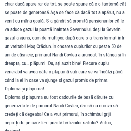
chiar dacă apare rar de tot, se poate spune că e o fantomă cât
se poate de generoasă.Așa se face că dacă tot a apărut, nu a
venit cu mâna goală. S-a gândit să promită pensionarilor că le
va aduce gazul la poartă înaintea Severinului, deși la Severin
gazul a ajuns, cam de multișor, după care s-a transformat într-
un veritabil Moș Crăciun.În onoarea cuplurilor cu peste 50 de
ani de căsnicie, primarul Nandi Covlea a aruncat, în stânga și în
dreapta, cu… plăpumi. Da, ați auzit bine! Fiecare cuplu
venerabil va avea câte o plapumă sub care se va încălzi până
când la ei în case va ajunge și gazul promis de primar.
Diploma și plapuma!
Diploma și plapuma au fost cadourile de bază dăruite cu
generozitate de primarul Nandi Covlea, dar să nu cumva să
credeți că degeaba! Ce a vrut primarul, în schimbul grijii
neprețuite pe care le-o poartă bătrânilor satului? Voturi,
desigur!