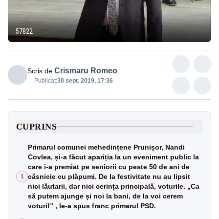
57822
Crismaru Romeo
Scris de
Publicat:
30 sept. 2019, 17:36
CUPRINS
Primarul comunei mehedințene Prunișor, Nandi
Covlea, și-a făcut apariția la un eveniment public la
care i-a premiat pe seniorii cu peste 50 de ani de
căsnicie cu plăpumi. De la festivitate nu au lipsit
1
nici lăutarii, dar nici cerința principală, voturile. „Ca
să putem ajunge și noi la bani, de la voi cerem
voturi!” , le-a spus franc primarul PSD.