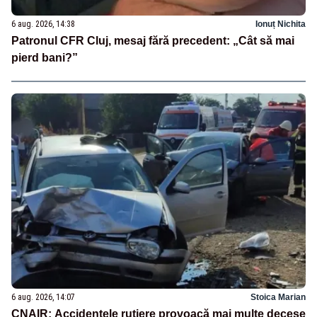
6 aug. 2026, 14:38
Ionuț Nichita
Patronul CFR Cluj, mesaj fără precedent: „Cât să mai
pierd bani?”
6 aug. 2026, 14:07
Stoica Marian
CNAIR: Accidentele rutiere provoacă mai multe decese