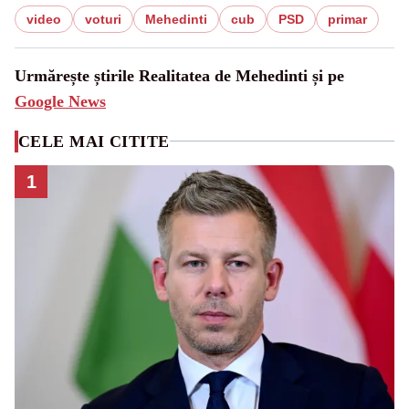
video
voturi
Mehedinti
cub
PSD
primar
Urmărește știrile Realitatea de Mehedinti și pe
Google News
CELE MAI CITITE
1