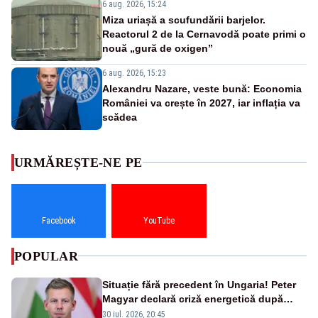
6 aug. 2026, 15:24
Miza uriașă a scufundării barjelor.
Reactorul 2 de la Cernavodă poate primi o
nouă „gură de oxigen”
6 aug. 2026, 15:23
Alexandru Nazare, veste bună: Economia
României va crește în 2027, iar inflația va
scădea
URMĂREȘTE-NE PE
Facebook
YouTube
POPULAR
Situație fără precedent în Ungaria! Peter
Magyar declară criză energetică după
oprirea centralei de la Paks
30 iul. 2026, 20:45