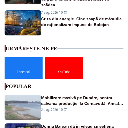
scădea
7 aug. 2026, 10:43
Criza din energie. Cine scapă de măsurile
de raționalizare impuse de Bolojan
URMĂREȘTE-NE PE
Facebook
YouTube
POPULAR
Mobilizare masivă pe Dunăre, pentru
salvarea producției la Cernavodă. Armata
va detona o stâncă și va devia apa
2 aug. 2026, 10:07
fluviului - IMAGINI AERIENE
Dorina Barcari dă în vileag șmecheria