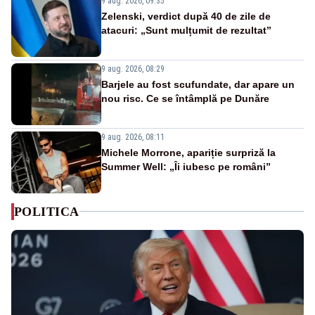
9 aug. 2026, 09:35
Zelenski, verdict după 40 de zile de
atacuri: „Sunt mulțumit de rezultat”
9 aug. 2026, 08:29
Barjele au fost scufundate, dar apare un
nou risc. Ce se întâmplă pe Dunăre
9 aug. 2026, 08:11
Michele Morrone, apariție surpriză la
Summer Well: „Îi iubesc pe români”
POLITICA