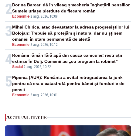
2
Dorina Barcari dă în vileag șmecheria înghețării pensiilor.
Sumele uriașe pierdute de fiecare român
Economie
-
2 aug. 2026, 10:09
3
Mihai Chirica, atac devastator la adresa progresiștilor lui
Bolojan: Trebuie să protejăm și natura, dar nu șținem
omaneii în stare permanentă de alertă
Economie
-
2 aug. 2026, 10:12
4
Românii rămân fără apă din cauza caniculei: restricții
extinse în Dolj. Oamenii au „cu program la robinet”
Social
-
2 aug. 2026, 10:22
5
Piperea (AUR): România a evitat retrogradarea la junk
pentru că era o catastrofă pentru bănci și fondurile de
pensii
Economie
-
2 aug. 2026, 10:01
ACTUALITATE