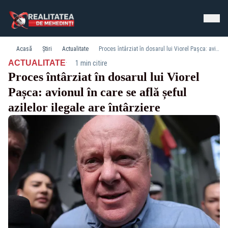
Acasă
Știri
Actualitate
Proces întârziat în dosarul lui Viorel Pașca: avionul în care se află șeful azilelor ilegale are întârziere
·
ACTUALITATE
1 min citire
Proces întârziat în dosarul lui Viorel
Pașca: avionul în care se află șeful
azilelor ilegale are întârziere