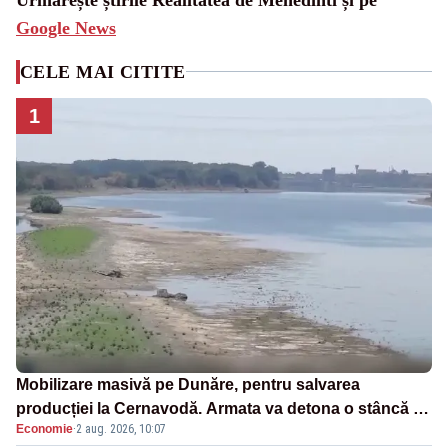
Google News
CELE MAI CITITE
1
Mobilizare masivă pe Dunăre, pentru salvarea
producției la Cernavodă. Armata va detona o stâncă și
Economie
·
2 aug. 2026, 10:07
va devia apa fluviului - IMAGINI AERIENE