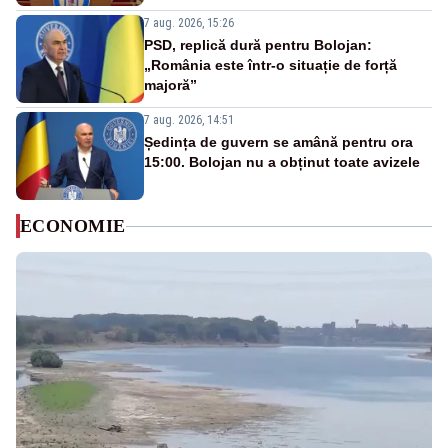
7 aug. 2026, 15:26
PSD, replică dură pentru Bolojan:
„România este într-o situație de forță
majoră”
7 aug. 2026, 14:51
Ședința de guvern se amână pentru ora
15:00. Bolojan nu a obținut toate avizele
ECONOMIE