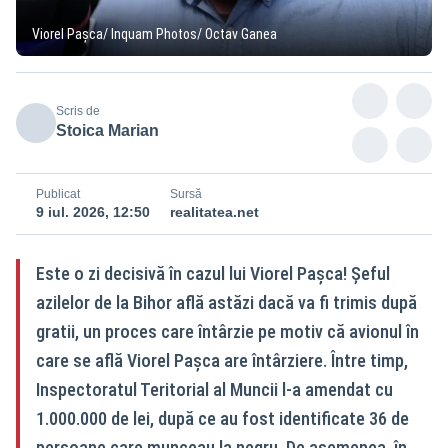
Viorel Pașca/ Inquam Photos/ Octav Ganea
Scris de
Stoica Marian
Publicat
Sursă
9 iul. 2026, 12:50
realitatea.net
Este o zi decisivă în cazul lui Viorel Pașca! Șeful
azilelor de la Bihor află astăzi dacă va fi trimis după
gratii, un proces care întârzie pe motiv că avionul în
care se află Viorel Pașca are întârziere. Între timp,
Inspectoratul Teritorial al Muncii l-a amendat cu
1.000.000 de lei, după ce au fost identificate 36 de
persoane care munceau la negru. De asemenea, în