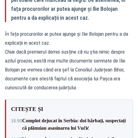
fața procurorilor ar putea ajunge și Ilie Bolojan
pentru a da explicații in acest caz.
În fața procurorilor ar putea ajunge și Ilie Bolojan pentru a da
explicații in acest caz.
Chiar dacă premierul demis susține că nu știa nimic despre
azilul groazei, există mai multe documente semnate de Ilie
Bolojan pe vremea când era șef la Consiliul Județean Bihor,
documente care atestă faptul că asociația lui Pașca era
cunoscută de conducerea județului.
CITEȘTE ȘI
Complot dejucat în Serbia: doi bărbați, suspectați
15:50
că plănuiau asasinarea lui Vučić