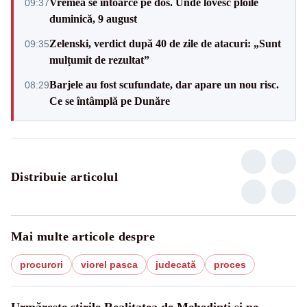
Vremea se întoarce pe dos. Unde lovesc ploile
09:37
duminică, 9 august
Zelenski, verdict după 40 de zile de atacuri: „Sunt
09:35
mulțumit de rezultat”
Barjele au fost scufundate, dar apare un nou risc.
08:29
Ce se întâmplă pe Dunăre
Distribuie articolul
Mai multe articole despre
procurori
viorel pasca
judecată
proces
Urmărește știrile Realitatea de Mehedinti și pe