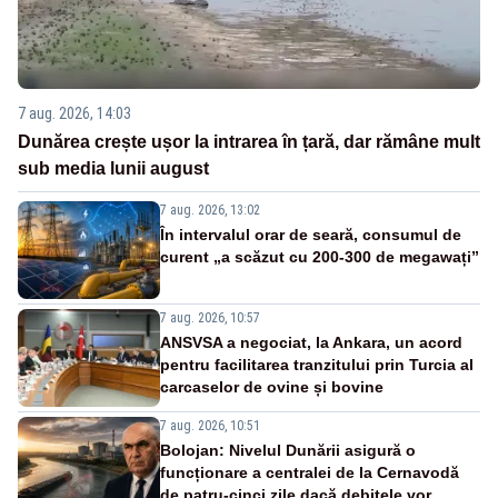
7 aug. 2026, 14:03
Dunărea crește ușor la intrarea în țară, dar rămâne mult
sub media lunii august
7 aug. 2026, 13:02
În intervalul orar de seară, consumul de
curent „a scăzut cu 200-300 de megawați”
7 aug. 2026, 10:57
ANSVSA a negociat, la Ankara, un acord
pentru facilitarea tranzitului prin Turcia al
carcaselor de ovine și bovine
7 aug. 2026, 10:51
Bolojan: Nivelul Dunării asigură o
funcționare a centralei de la Cernavodă
de patru-cinci zile dacă debitele vor