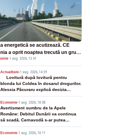
za energetică se acutizează. CE
enia a oprit noaptea trecută un grup
omie
·
1 aug. 2026, 13:41
rgetic de la Rovinari
2
Actualitate
-
1 aug. 2026, 14:39
Lovitură după lovitură pentru
blonda lui Coldea în dosarul drogurilor.
Alessia Păcuraru explică decizia
magistraților
3
Economie
-
1 aug. 2026, 18:08
Avertisment sumbru de la Apele
Române: Debitul Dunării va continua
să scadă. Cernavodă s-ar putea
închide în 4 zile
Economie
-
1 aug. 2026, 18:11