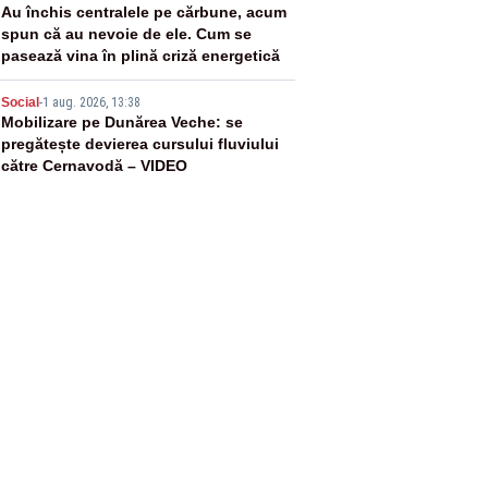
4
Au închis centralele pe cărbune, acum
spun că au nevoie de ele. Cum se
pasează vina în plină criză energetică
5
Social
-
1 aug. 2026, 13:38
Mobilizare pe Dunărea Veche: se
pregătește devierea cursului fluviului
către Cernavodă – VIDEO