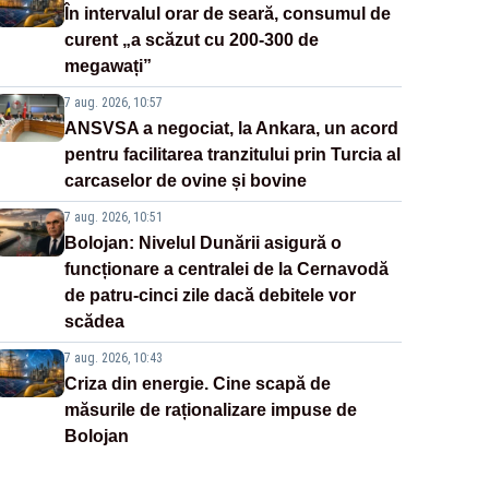
În intervalul orar de seară, consumul de
curent „a scăzut cu 200-300 de
megawați”
7 aug. 2026, 10:57
ANSVSA a negociat, la Ankara, un acord
pentru facilitarea tranzitului prin Turcia al
carcaselor de ovine și bovine
7 aug. 2026, 10:51
Bolojan: Nivelul Dunării asigură o
funcționare a centralei de la Cernavodă
de patru-cinci zile dacă debitele vor
scădea
7 aug. 2026, 10:43
Criza din energie. Cine scapă de
măsurile de raționalizare impuse de
Bolojan