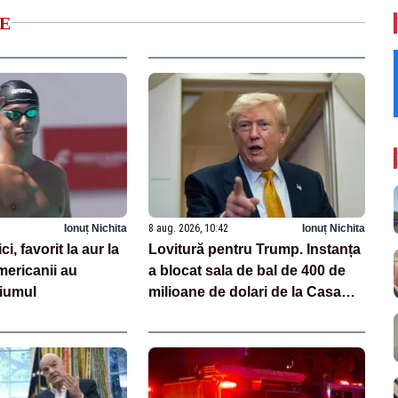
E
Ionuț Nichita
8 aug. 2026, 10:42
Ionuț Nichita
, favorit la aur la
Lovitură pentru Trump. Instanța
ericanii au
a blocat sala de bal de 400 de
diumul
milioane de dolari de la Casa
Albă