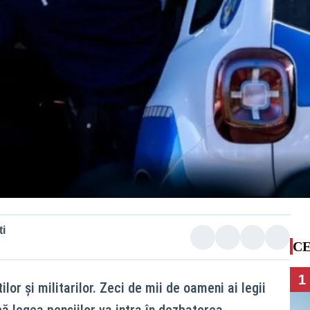
i
CE
1
ilor și militarilor. Zeci de mii de oameni ai legii
ă legea pensiilor va intra în dezbaterea