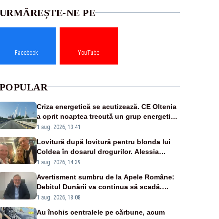
URMĂREȘTE-NE PE
Facebook
YouTube
POPULAR
Criza energetică se acutizează. CE Oltenia
a oprit noaptea trecută un grup energetic
de la Rovinari
1 aug. 2026, 13:41
Lovitură după lovitură pentru blonda lui
Coldea în dosarul drogurilor. Alessia
Păcuraru explică decizia magistraților
1 aug. 2026, 14:39
Avertisment sumbru de la Apele Române:
Debitul Dunării va continua să scadă.
Cernavodă s-ar putea închide în 4 zile
1 aug. 2026, 18:08
Au închis centralele pe cărbune, acum