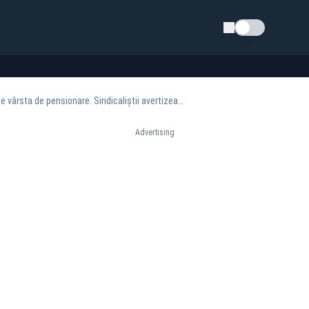
Schimba tema
Zeci de mii de polițiști amenință că ies din sistem, după ce Bolojan a anunțat că mărește vârsta de pensionare. Sindicaliștii avertizează că România nu va mai fi protejată
Advertising