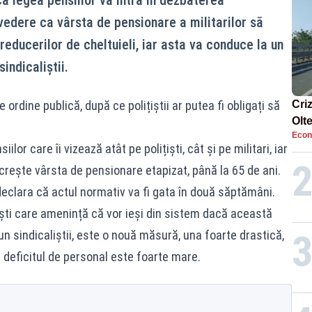
vedere ca vârsta de pensionare a militarilor să
reducerilor de cheltuieli, iar asta va conduce la un
indicaliștii.
ordine publică, după ce polițiștii ar putea fi obligați să
Cri
Olt
Econ
ene
or care îi vizează atât pe polițiști, cât și pe militari, iar
 crește vârsta de pensionare etapizat, până la 65 de ani.
 declara că actul normativ va fi gata în două săptămâni.
țiști care amenință că vor ieși din sistem dacă această
pun sindicaliștii, este o nouă măsură, una foarte drastică,
 deficitul de personal este foarte mare.