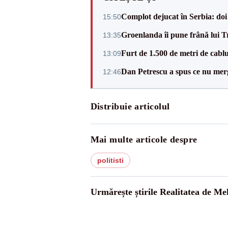
Complot dejucat în Serbia: doi 
15:50
Groenlanda îi pune frână lui 
13:35
Furt de 1.500 de metri de cablu
13:09
Dan Petrescu a spus ce nu merg
12:46
Distribuie articolul
Mai multe articole despre
politisti
Urmărește știrile Realitatea de Me