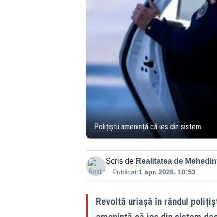
Polițiștii amenință că ies din sistem
Scris de
Realitatea de Mehedint
Publicat:
1 apr. 2026, 10:53
Revoltă uriașă în rândul polițișt
amenință că ies din sistem dac