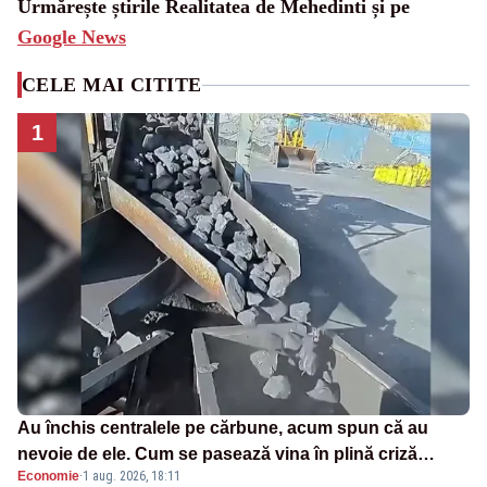
Urmărește știrile Realitatea de Mehedinti și pe
Google News
CELE MAI CITITE
1
Au închis centralele pe cărbune, acum spun că au
nevoie de ele. Cum se pasează vina în plină criză
Economie
·
1 aug. 2026, 18:11
energetică