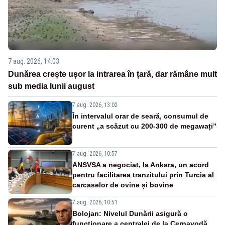
7 aug. 2026, 14:03
Dunărea crește ușor la intrarea în țară, dar rămâne mult
sub media lunii august
7 aug. 2026, 13:02
În intervalul orar de seară, consumul de
curent „a scăzut cu 200-300 de megawați”
7 aug. 2026, 10:57
ANSVSA a negociat, la Ankara, un acord
pentru facilitarea tranzitului prin Turcia al
carcaselor de ovine și bovine
7 aug. 2026, 10:51
Bolojan: Nivelul Dunării asigură o
funcționare a centralei de la Cernavodă