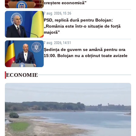
creștere economică”
7 aug. 2026, 15:26
PSD, replică dură pentru Bolojan:
„România este într-o situație de forță
majoră”
7 aug. 2026, 14:51
Ședința de guvern se amână pentru ora
15:00. Bolojan nu a obținut toate avizele
ECONOMIE