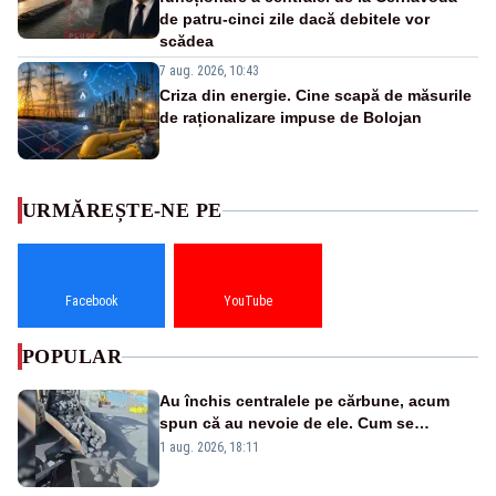
de patru-cinci zile dacă debitele vor
scădea
7 aug. 2026, 10:43
Criza din energie. Cine scapă de măsurile
de raționalizare impuse de Bolojan
URMĂREȘTE-NE PE
Facebook
YouTube
POPULAR
Au închis centralele pe cărbune, acum
spun că au nevoie de ele. Cum se
pasează vina în plină criză energetică
1 aug. 2026, 18:11