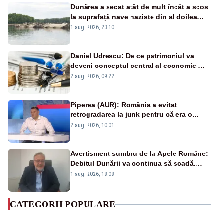
Dunărea a secat atât de mult încât a scos
la suprafață nave naziste din al doilea
război mondial
1 aug. 2026, 23:10
Daniel Udrescu: De ce patrimoniul va
deveni conceptul central al economiei
viitoare?
2 aug. 2026, 09:22
Piperea (AUR): România a evitat
retrogradarea la junk pentru că era o
catastrofă pentru bănci și fondurile de
2 aug. 2026, 10:01
pensii
Avertisment sumbru de la Apele Române:
Debitul Dunării va continua să scadă.
Cernavodă s-ar putea închide în 4 zile
1 aug. 2026, 18:08
CATEGORII POPULARE