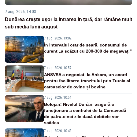
7 aug. 2026, 14:03
Dunărea crește ușor la intrarea în țară, dar rămâne mult
sub media lunii august
7 aug. 2026, 13:02
În intervalul orar de seară, consumul de
curent „a scăzut cu 200-300 de megawați”
7 aug. 2026, 10:57
ANSVSA a negociat, la Ankara, un acord
pentru facilitarea tranzitului prin Turcia al
carcaselor de ovine și bovine
7 aug. 2026, 10:51
Bolojan: Nivelul Dunării asigură o
funcționare a centralei de la Cernavodă
de patru-cinci zile dacă debitele vor
scădea
7 aug. 2026, 10:43