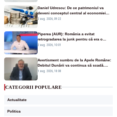
Daniel Udrescu: De ce patrimoniul va
deveni conceptul central al economiei
viitoare?
2 aug. 2026, 09:22
Piperea (AUR): România a evitat
retrogradarea la junk pentru că era o
catastrofă pentru bănci și fondurile de
2 aug. 2026, 10:01
pensii
Avertisment sumbru de la Apele Române:
Debitul Dunării va continua să scadă.
Cernavodă s-ar putea închide în 4 zile
1 aug. 2026, 18:08
CATEGORII POPULARE
Actualitate
Politica