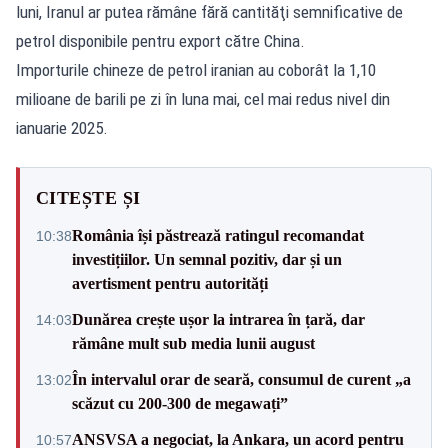
luni, Iranul ar putea rămâne fără cantităţi semnificative de
petrol disponibile pentru export către China.
Importurile chineze de petrol iranian au coborât la 1,10
milioane de barili pe zi în luna mai, cel mai redus nivel din
ianuarie 2025.
CITEȘTE ȘI
România își păstrează ratingul recomandat
10:38
investițiilor. Un semnal pozitiv, dar și un
avertisment pentru autorități
Dunărea crește ușor la intrarea în țară, dar
14:03
rămâne mult sub media lunii august
În intervalul orar de seară, consumul de curent „a
13:02
scăzut cu 200-300 de megawați”
ANSVSA a negociat, la Ankara, un acord pentru
10:57