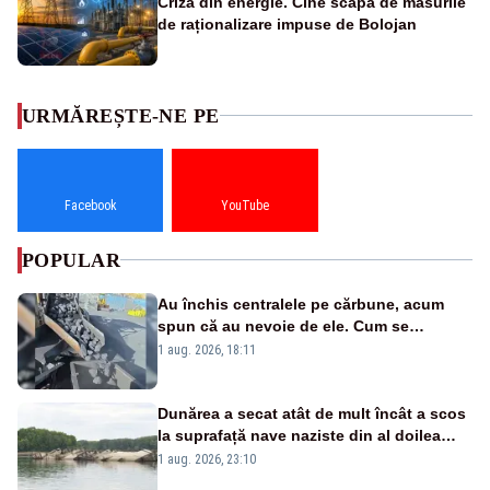
Criza din energie. Cine scapă de măsurile
de raționalizare impuse de Bolojan
URMĂREȘTE-NE PE
Facebook
YouTube
POPULAR
Au închis centralele pe cărbune, acum
spun că au nevoie de ele. Cum se
pasează vina în plină criză energetică
1 aug. 2026, 18:11
Dunărea a secat atât de mult încât a scos
la suprafață nave naziste din al doilea
război mondial
1 aug. 2026, 23:10