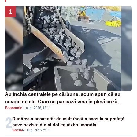
1
Au închis centralele pe cărbune, acum spun că au
nevoie de ele. Cum se pasează vina în plină criză
Economie
·
1 aug. 2026, 18:11
energetică
2
Dunărea a secat atât de mult încât a scos la suprafață
nave naziste din al doilea război mondial
Social
-
1 aug. 2026, 23:10