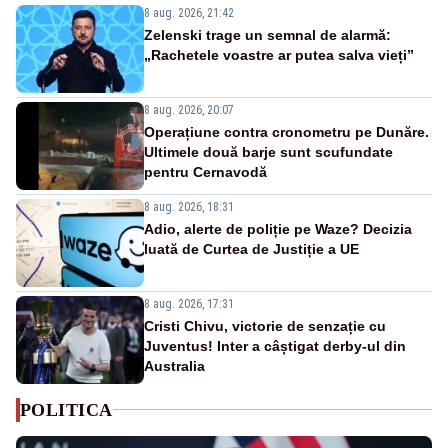
8 aug. 2026, 21:42
Zelenski trage un semnal de alarmă:
„Rachetele voastre ar putea salva vieți”
8 aug. 2026, 20:07
Operațiune contra cronometru pe Dunăre.
Ultimele două barje sunt scufundate
pentru Cernavodă
8 aug. 2026, 18:31
Adio, alerte de poliție pe Waze? Decizia
luată de Curtea de Justiție a UE
8 aug. 2026, 17:31
Cristi Chivu, victorie de senzație cu
Juventus! Inter a câștigat derby-ul din
Australia
POLITICA