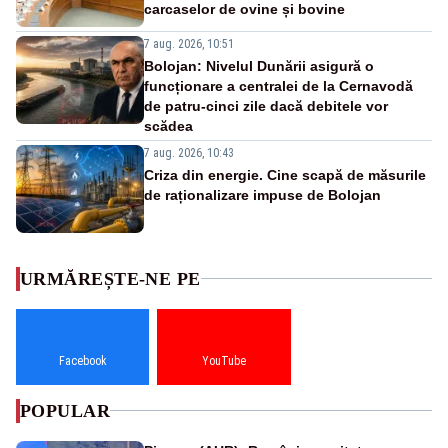
carcaselor de ovine și bovine
7 aug. 2026, 10:51
Bolojan: Nivelul Dunării asigură o
funcționare a centralei de la Cernavodă
de patru-cinci zile dacă debitele vor
scădea
7 aug. 2026, 10:43
Criza din energie. Cine scapă de măsurile
de raționalizare impuse de Bolojan
URMĂREȘTE-NE PE
Facebook
YouTube
POPULAR