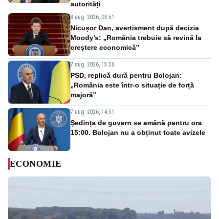
autorități
8 aug. 2026, 08:51
Nicușor Dan, avertisment după decizia
Moody’s: „România trebuie să revină la
creștere economică”
7 aug. 2026, 15:26
PSD, replică dură pentru Bolojan:
„România este într-o situație de forță
majoră”
7 aug. 2026, 14:51
Ședința de guvern se amână pentru ora
15:00. Bolojan nu a obținut toate avizele
ECONOMIE