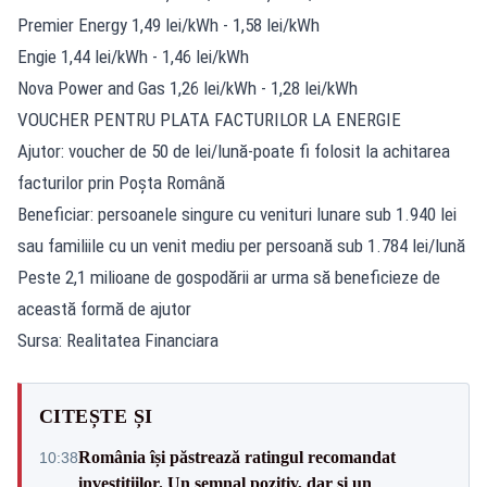
Premier Energy 1,49 lei/kWh - 1,58 lei/kWh
Engie 1,44 lei/kWh - 1,46 lei/kWh
Nova Power and Gas 1,26 lei/kWh - 1,28 lei/kWh
VOUCHER PENTRU PLATA FACTURILOR LA ENERGIE
Ajutor: voucher de 50 de lei/lună-poate fi folosit la achitarea
facturilor prin Poșta Română
Beneficiar: persoanele singure cu venituri lunare sub 1.940 lei
sau familiile cu un venit mediu per persoană sub 1.784 lei/lună
Peste 2,1 milioane de gospodării ar urma să beneficieze de
această formă de ajutor
Sursa: Realitatea Financiara
CITEȘTE ȘI
România își păstrează ratingul recomandat
10:38
investițiilor. Un semnal pozitiv, dar și un