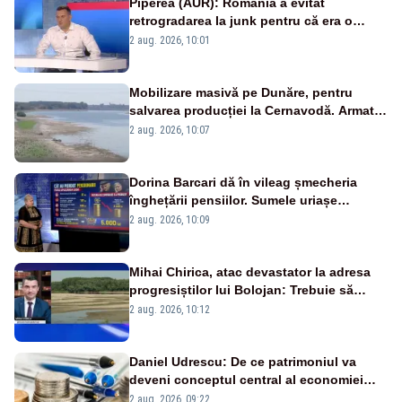
Piperea (AUR): România a evitat
retrogradarea la junk pentru că era o
catastrofă pentru bănci și fondurile de
2 aug. 2026, 10:01
pensii
Mobilizare masivă pe Dunăre, pentru
salvarea producției la Cernavodă. Armata
va detona o stâncă și va devia apa
2 aug. 2026, 10:07
fluviului - IMAGINI AERIENE
Dorina Barcari dă în vileag șmecheria
înghețării pensiilor. Sumele uriașe
pierdute de fiecare român
2 aug. 2026, 10:09
Mihai Chirica, atac devastator la adresa
progresiștilor lui Bolojan: Trebuie să
protejăm și natura, dar nu șținem omaneii
2 aug. 2026, 10:12
în stare permanentă de alertă
Daniel Udrescu: De ce patrimoniul va
deveni conceptul central al economiei
viitoare?
2 aug. 2026, 09:22