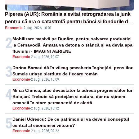
Piperea (AUR): România a evitat retrogradarea la junk
pentru că era o catastrofă pentru bănci și fondurile de
Economie
·
2 aug. 2026, 10:01
pensii
2
Mobilizare masivă pe Dunăre, pentru salvarea producției
la Cernavodă. Armata va detona o stâncă și va devia apa
fluviului - IMAGINI AERIENE
Economie
-
2 aug. 2026, 10:07
3
Dorina Barcari dă în vileag șmecheria înghețării pensiilor.
Sumele uriașe pierdute de fiecare român
Economie
-
2 aug. 2026, 10:09
4
Mihai Chirica, atac devastator la adresa progresiștilor lui
Bolojan: Trebuie să protejăm și natura, dar nu șținem
omaneii în stare permanentă de alertă
Economie
-
2 aug. 2026, 10:12
5
Daniel Udrescu: De ce patrimoniul va deveni conceptul
central al economiei viitoare?
Economie
-
2 aug. 2026, 09:22